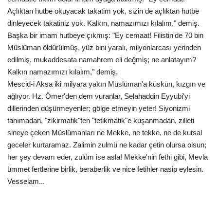
Açlıktan hutbe okuyacak takatim yok, sizin de açlıktan hutbe
dinleyecek takatiniz yok. Kalkın, namazımızı kılalım," demiş.
Başka bir imam hutbeye çıkmış: "Ey cemaat! Filistin'de 70 bin
Müslüman öldürülmüş, yüz bini yaralı, milyonlarcası yerinden
edilmiş, mukaddesata namahrem eli değmiş; ne anlatayım?
Kalkın namazımızı kılalım," demiş.
Mescid-i Aksa iki milyara yakın Müslüman'a küskün, kızgın ve
ağlıyor. Hz. Ömer'den dem vuranlar, Selahaddin Eyyubi'yi
dillerinden düşürmeyenler; gölge etmeyin yeter! Siyonizmi
tanımadan, "zikirmatik"ten "tetikmatik"e kuşanmadan, zilleti
sineye çeken Müslümanları ne Mekke, ne tekke, ne de kutsal
geceler kurtaramaz. Zalimin zulmü ne kadar çetin olursa olsun;
her şey devam eder, zulüm ise asla! Mekke'nin fethi gibi, Mevla
ümmet fertlerine birlik, beraberlik ve nice fetihler nasip eylesin.
Vesselam...