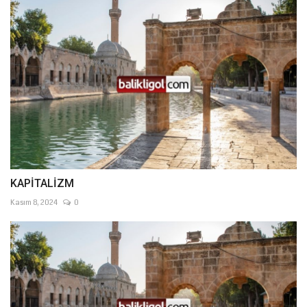
KAPİTALİZM
Kasım 8, 2024
0