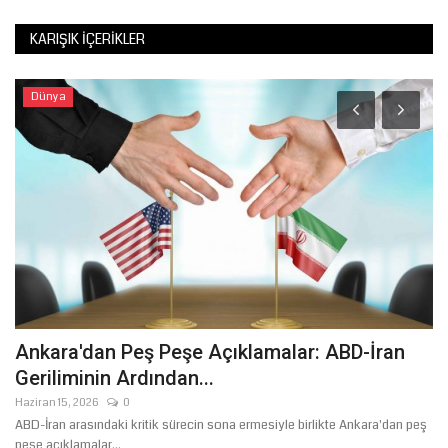
KARIŞIK İÇERIKLER
Dünya
Ankara'dan Peş Peşe Açıklamalar: ABD-İran
G
Geriliminin Ardından...
O
Haziran 15, 2026
0
Ara
ABD-İran arasındaki kritik sürecin sona ermesiyle birlikte Ankara'dan peş
İs
peşe açıklamalar...
baş