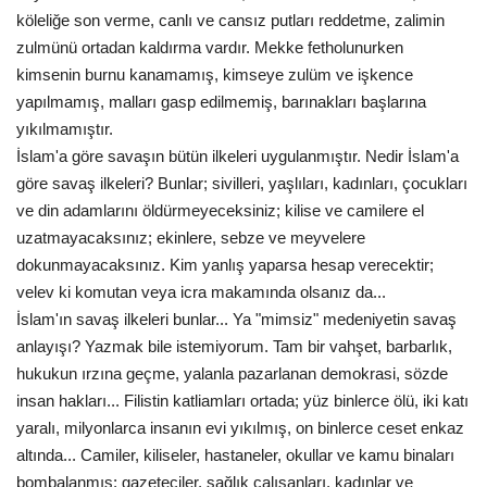
köleliğe son verme, canlı ve cansız putları reddetme, zalimin
zulmünü ortadan kaldırma vardır. Mekke fetholunurken
Kültür Sanat
kimsenin burnu kanamamış, kimseye zulüm ve işkence
yapılmamış, malları gasp edilmemiş, barınakları başlarına
yıkılmamıştır.
İslam'a göre savaşın bütün ilkeleri uygulanmıştır. Nedir İslam'a
göre savaş ilkeleri? Bunlar; sivilleri, yaşlıları, kadınları, çocukları
ve din adamlarını öldürmeyeceksiniz; kilise ve camilere el
uzatmayacaksınız; ekinlere, sebze ve meyvelere
dokunmayacaksınız. Kim yanlış yaparsa hesap verecektir;
velev ki komutan veya icra makamında olsanız da...
İslam'ın savaş ilkeleri bunlar... Ya "mimsiz" medeniyetin savaş
anlayışı? Yazmak bile istemiyorum. Tam bir vahşet, barbarlık,
hukukun ırzına geçme, yalanla pazarlanan demokrasi, sözde
insan hakları... Filistin katliamları ortada; yüz binlerce ölü, iki katı
yaralı, milyonlarca insanın evi yıkılmış, on binlerce ceset enkaz
altında... Camiler, kiliseler, hastaneler, okullar ve kamu binaları
bombalanmış; gazeteciler, sağlık çalışanları, kadınlar ve