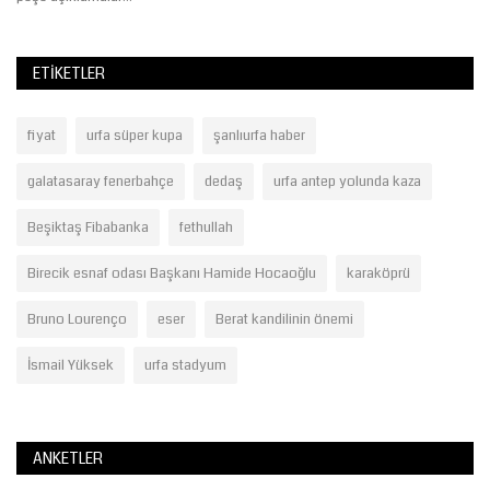
ETIKETLER
fiyat
urfa süper kupa
şanlıurfa haber
galatasaray fenerbahçe
dedaş
urfa antep yolunda kaza
Beşiktaş Fibabanka
fethullah
Birecik esnaf odası Başkanı Hamide Hocaoğlu
karaköprü
Bruno Lourenço
eser
Berat kandilinin önemi
İsmail Yüksek
urfa stadyum
ANKETLER