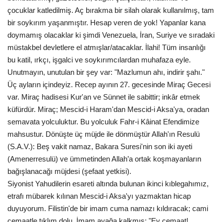
çocuklar katledilmiş. Aç bırakma bir silah olarak kullanılmış, tam
bir soykırım yaşanmıştır. Hesap veren de yok! Yapanlar kana
doymamış olacaklar ki şimdi Venezuela, İran, Suriye ve sıradaki
müstakbel devletlere el atmışlar/atacaklar. İlahi! Tüm insanlığı
bu katil, ırkçı, işgalci ve soykırımcılardan muhafaza eyle.
Unutmayın, unutulan bir şey var: "Mazlumun ahı, indirir şahı."
Üç ayların içindeyiz. Recep ayının 27. gecesinde Miraç Gecesi
var. Miraç hadisesi Kur'an ve Sünnet ile sabittir; inkâr etmek
küfürdür. Miraç; Mescid-i Haram'dan Mescid-i Aksa'ya, oradan
semavata yolculuktur. Bu yolculuk Fahr-i Kâinat Efendimize
mahsustur. Dönüşte üç müjde ile dönmüştür Allah'ın Resulü
(S.A.V.): Beş vakit namaz, Bakara Suresi'nin son iki ayeti
(Amenerresulü) ve ümmetinden Allah’a ortak koşmayanların
bağışlanacağı müjdesi (şefaat yetkisi).
Siyonist Yahudilerin esareti altında bulunan ikinci kıblegahımız,
etrafı mübarek kılınan Mescid-i Aksa'yı yazmaktan hicap
duyuyorum. Filistin'de bir imam cuma namazı kıldıracak; cami
cemaatle tıklım dolu. İmam ayağa kalkmış: "Ey cemaat!