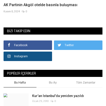
AK Partinin Akgöl otelde basınla buluşması
Kasım 8, 2024
0
BIZI TAKIP EDIN
Facebook
Twitter
Instagram
POPÜLER İÇERIKLER
Bu Hafta
Bu Ay
Tüm Zamanlar
Kur'an İstanbul'da yeniden yazıldı
Ocak 29, 2010
0