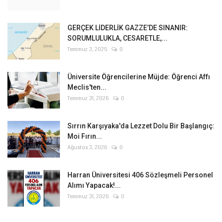
GERÇEK LİDERLİK GAZZE’DE SINANIR:
SORUMLULUKLA, CESARETLE,...
Temmuz 3, 2025
0
Üniversite Öğrencilerine Müjde: Öğrenci Affı
Meclis'ten...
Temmuz 31, 2026
0
Sırrın Karşıyaka'da Lezzet Dolu Bir Başlangıç:
Moi Fırın...
Ağustos 3, 2026
0
Harran Üniversitesi 406 Sözleşmeli Personel
Alımı Yapacak!...
Temmuz 31, 2026
0