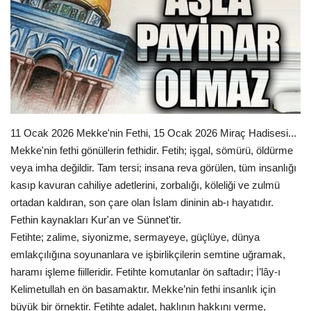
Gündem
Tekno Bilim
Ekonomi
Galeriler
11 Ocak 2026 Mekke'nin Fethi, 15 Ocak 2026 Miraç Hadisesi...
Mekke'nin fethi gönüllerin fethidir. Fetih; işgal, sömürü, öldürme
Siyaset
veya imha değildir. Tam tersi; insana reva görülen, tüm insanlığı
kasıp kavuran cahiliye adetlerini, zorbalığı, köleliği ve zulmü
Künye
ortadan kaldıran, son çare olan İslam dininin ab-ı hayatıdır.
Fethin kaynakları Kur'an ve Sünnet'tir.
Yaşam
Fetihte; zalime, siyonizme, sermayeye, güçlüye, dünya
emlakçılığına soyunanlara ve işbirlikçilerin semtine uğramak,
Sağlık
haramı işleme fiilleridir. Fetihte komutanlar ön saftadır; İ’lây-ı
Kelimetullah en ön basamaktır. Mekke’nin fethi insanlık için
İletişim
büyük bir örnektir. Fetihte adalet, haklının hakkını verme,