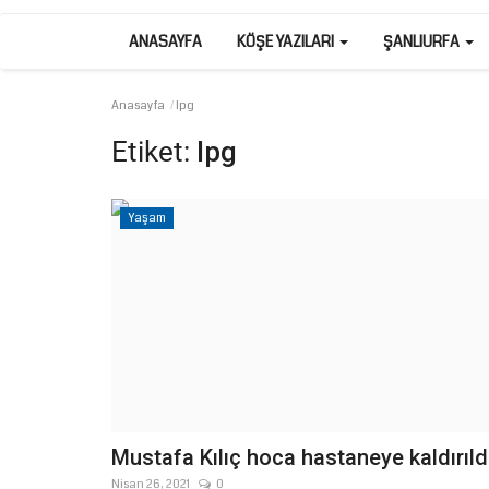
ANASAYFA
KÖŞE YAZILARI
ŞANLIURFA
Anasayfa
lpg
Etiket:
lpg
Yaşam
Mustafa Kılıç hoca hastaneye kaldırıld
Nisan 26, 2021
0