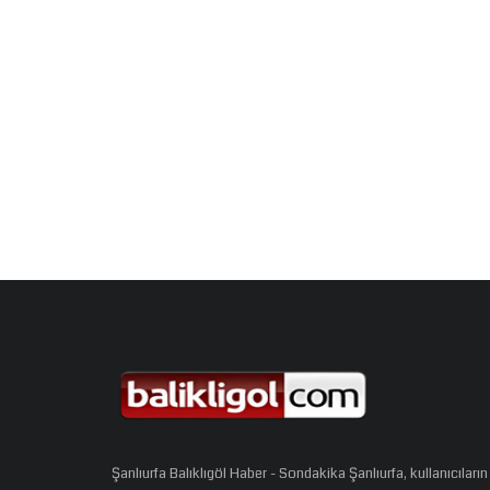
Şanlıurfa Balıklıgöl Haber - Sondakika Şanlıurfa, kullanıcıların