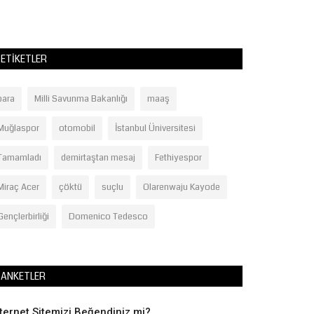
ETIKETLER
para
Milli Savunma Bakanlığı
maaş
Muğlaspor
otomobil
İstanbul Üniversitesi
Tamamladı
demirtaştan mesaj
Fethiyespor
Miraç Acer
çöktü
suçlu
Olarenwaju Kayode
Gençlerbirliği
Domenico Tedesco
ANKETLER
nternet Sitemizi Beğendiniz mi?