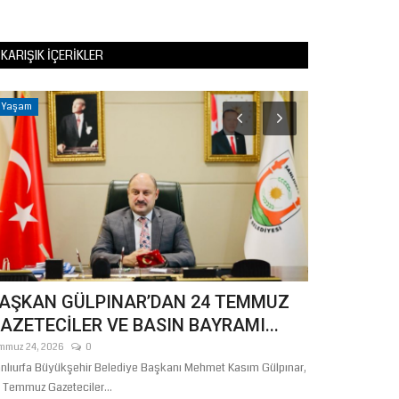
KARIŞIK İÇERIKLER
Yaşam
Eğitim
AŞKAN GÜLPINAR’DAN 24 TEMMUZ
Şanlıurfa'd
AZETECİLER VE BASIN BAYRAMI...
Altyapısına
mmuz 24, 2026
0
Haziran 29, 2026
nlıurfa Büyükşehir Belediye Başkanı Mehmet Kasım Gülpınar,
Şanlıurfa Valisi H
 Temmuz Gazeteciler...
güçlendirilmesi ve.