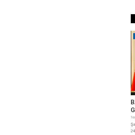
Siyaset
LARI
CHP’Yİ SARSAN "DELEGE"
B
RÜYOR
OPERASYONU URFA’YA SIÇRADI! 13
G
GÖZALTI...
Te
da,
Şa
Mayıs 23, 2026
0
24
CHP’nin 38’inci Olağan Kurultayı’ndaki rüşvet ve usulsüzlük