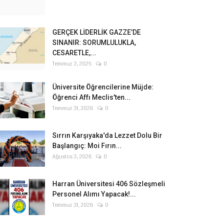
GERÇEK LİDERLİK GAZZE’DE
SINANIR: SORUMLULUKLA,
CESARETLE,...
Temmuz 3, 2025
0
Üniversite Öğrencilerine Müjde:
Öğrenci Affı Meclis'ten...
Temmuz 31, 2026
0
Sırrın Karşıyaka'da Lezzet Dolu Bir
Başlangıç: Moi Fırın...
Ağustos 3, 2026
0
Harran Üniversitesi 406 Sözleşmeli
Personel Alımı Yapacak!...
Temmuz 31, 2026
0