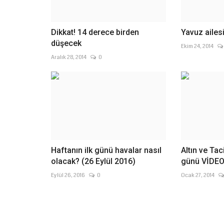
Dikkat! 14 derece birden
Yavuz ailes
düşecek
Ekim 24, 2014
Aralık 28, 2014
0
Haftanın ilk günü havalar nasıl
Altın ve Tac
olacak? (26 Eylül 2016)
günü VİDE
Eylül 26, 2016
0
Ocak 27, 2014