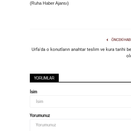
(Ruha Haber Ajansı)
Yaşam
ÖNCEKI HAB
Urfa'da o konutların anahtar teslim ve kura tarihi be
ol
YORUMLAR
İsim
Bakan Yumaklı’dan Orman Yangı
Uyarısı: "Şiddetli Rüzgar...
Yorumunuz
Temmuz 29, 2026
0
Bakan Yumaklı'dan fırtına ve yangın uyarısı: Tarım