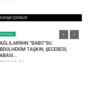
KARIŞIK İÇERIKLER
Yaşam
öşe Yazıları
AĞLILARININ “BABO”SU:
BDÜLHEKİM TAŞKIN, ŞECERESİ,
ABASI...
mmuz 16, 2026
0
Şanlıurfa'
Buluşacak
Temmuz 30, 2026
Şanlıurfa Peygamb