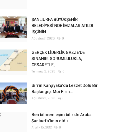
ŞANLIURFA BÜYÜKŞEHİR
BELEDİYESİ'NDE İMZALAR ATILDI
İŞÇİNİN...
Ağustos 7, 2026
0
GERÇEK LİDERLİK GAZZE’DE
SINANIR: SORUMLULUKLA,
CESARETLE,...
Temmuz 3, 2025
0
Sırrın Karşıyaka'da Lezzet Dolu Bir
Başlangıç: Moi Fırın...
Ağustos 3, 2026
0
Ben bilmem eşim bilir'de Araba
Şanlıurfa'lının oldu
Aralık 15, 2012
0