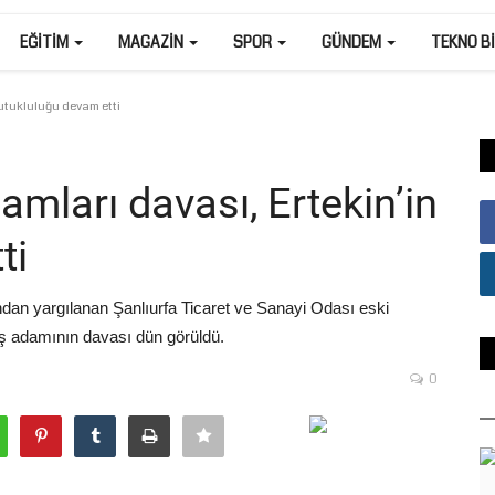
EĞITIM
MAGAZIN
SPOR
GÜNDEM
TEKNO B
tutukluluğu devam etti
amları davası, Ertekin’in
ti
dan yargılanan Şanlıurfa Ticaret ve Sanayi Odası eski
iş adamının davası dün görüldü.
0