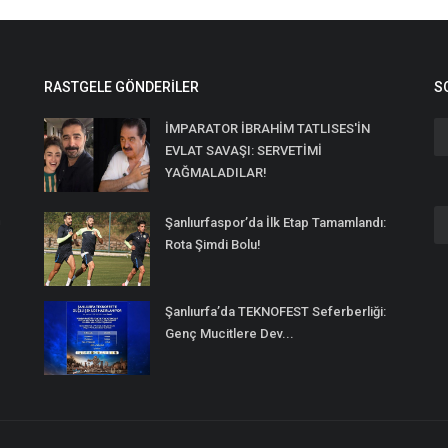
RASTGELE GÖNDERILER
S
İMPARATOR İBRAHİM TATLISES'İN
EVLAT SAVAŞI: SERVETİMİ
YAĞMALADILAR!
n
Şanlıurfaspor’da İlk Etap Tamamlandı:
Rota Şimdi Bolu!
Şanlıurfa’da TEKNOFEST Seferberliği:
Genç Mucitlere Dev...