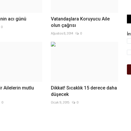
inin acı günü
Vatandaşlara Koruyucu Aile
olun çağrısı
0
Ağustos 8, 2014
0
İ
ir Ailelerin mutlu
Dikkat! Sıcaklık 15 derece daha
O
düşecek
0
Ocak 9, 2015
0