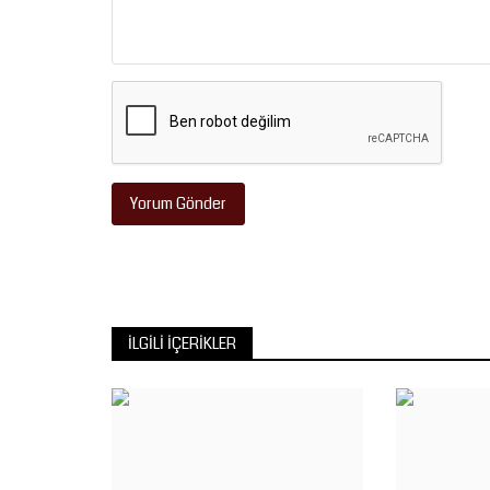
Bakanı İbrahim Yumaklı,...
Yorum Gönder
İLGILI İÇERIKLER