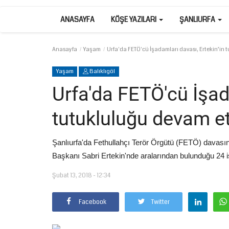
ANASAYFA
KÖŞE YAZILARI
ŞANLIURFA
Anasayfa
Yaşam
Urfa'da FETÖ'cü İşadamları davası, Ertekin’in 
Yaşam
Balıklıgöl
Urfa'da FETÖ'cü İşad
tutukluluğu devam et
Şanlıurfa'da Fethullahçı Terör Örgütü (FETÖ) davasın
Başkanı Sabri Ertekin'nde aralarından bulunduğu 24 
Şubat 13, 2018 - 12:34
Facebook
Twitter