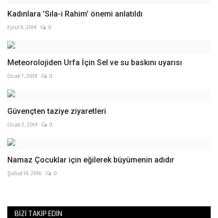
Kadınlara 'Sıla-i Rahim' önemi anlatıldı
Eylül 11, 2014
0
Meteorolojiden Urfa İçin Sel ve su baskını uyarısı
Ocak 7, 2019
0
Güvençten taziye ziyaretleri
Ocak 2, 2014
0
Namaz Çocuklar için eğilerek büyümenin adıdır
Şubat 14, 2016
0
BIZI TAKIP EDIN