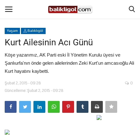
Yaşam
Balıklıgöl
Giriş Yap
Kaydol
Kurt Ailesinin Acı Günü
Anasayfa
Köşe yazarımız, AK Parti eski İl Yönetim Kurulu üyesi ve
Şanlıurfa'nın önde gelen ailelerinden Zeki Kurt'un amcasıoğlu Ali
Köşe Yazıları
Kurt hayatını kaybetti.
Şubat 2, 2015 - 09:28
0
Magazin
Güncelleme: Şubat 2, 2015 - 09:28
Şanlıurfa
Eğitim
Spor