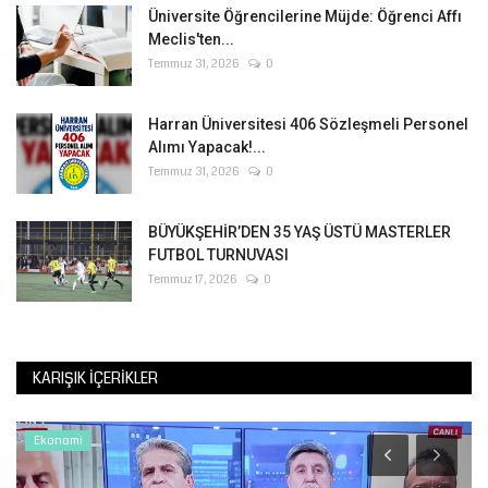
Üniversite Öğrencilerine Müjde: Öğrenci Affı
Meclis'ten...
Temmuz 31, 2026
0
Harran Üniversitesi 406 Sözleşmeli Personel
Alımı Yapacak!...
Temmuz 31, 2026
0
BÜYÜKŞEHİR’DEN 35 YAŞ ÜSTÜ MASTERLER
FUTBOL TURNUVASI
Temmuz 17, 2026
0
KARIŞIK İÇERIKLER
Ekonomi