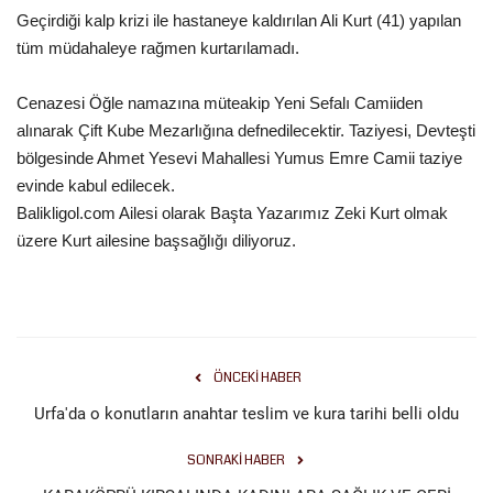
Geçirdiği kalp krizi ile hastaneye kaldırılan Ali Kurt (41) yapılan
Gündem
tüm müdahaleye rağmen kurtarılamadı.
Tekno Bilim
Cenazesi Öğle namazına müteakip Yeni Sefalı Camiiden
alınarak Çift Kube Mezarlığına defnedilecektir. Taziyesi, Devteşti
Ekonomi
bölgesinde Ahmet Yesevi Mahallesi Yumus Emre Camii taziye
evinde kabul edilecek.
Siyaset
Balikligol.com Ailesi olarak Başta Yazarımız Zeki Kurt olmak
üzere Kurt ailesine başsağlığı diliyoruz.
Galeriler
Yaşam
Künye
ÖNCEKI HABER
Urfa'da o konutların anahtar teslim ve kura tarihi belli oldu
Sağlık
SONRAKI HABER
İletişim