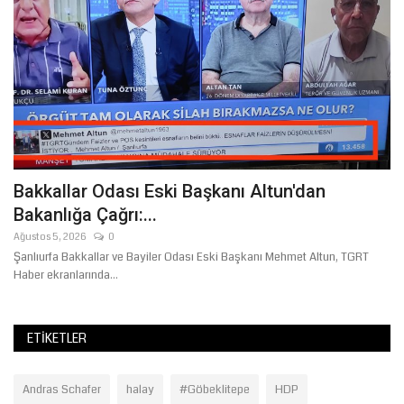
Bakkallar Odası Eski Başkanı Altun'dan
İ
Bakanlığa Çağrı:...
S
Ağustos 5, 2026
0
Oc
Şanlıurfa Bakkallar ve Bayiler Odası Eski Başkanı Mehmet Altun, TGRT
Şa
Haber ekranlarında...
Tat
ETIKETLER
Andras Schafer
halay
#Göbeklitepe
HDP