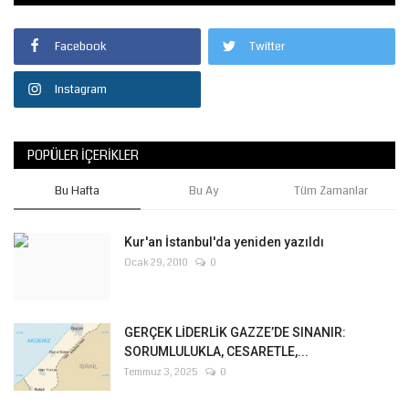
Facebook
Twitter
Instagram
POPÜLER İÇERIKLER
Bu Hafta
Bu Ay
Tüm Zamanlar
Kur'an İstanbul'da yeniden yazıldı
Ocak 29, 2010
0
GERÇEK LİDERLİK GAZZE’DE SINANIR:
SORUMLULUKLA, CESARETLE,...
Temmuz 3, 2025
0