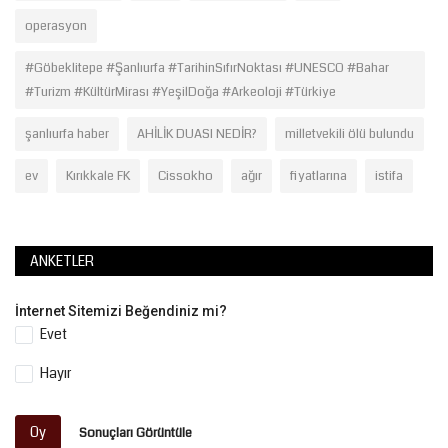
operasyon
#Göbeklitepe #Şanlıurfa #TarihinSıfırNoktası #UNESCO #Bahar
#Turizm #KültürMirası #YeşilDoğa #Arkeoloji #Türkiye
şanlıurfa haber
AHİLİK DUASI NEDİR?
milletvekili ölü bulundu
ev
Kırıkkale FK
Cissokho
ağır
fiyatlarına
istifa
ANKETLER
İnternet Sitemizi Beğendiniz mi?
Evet
Hayır
Oy
Sonuçları Görüntüle