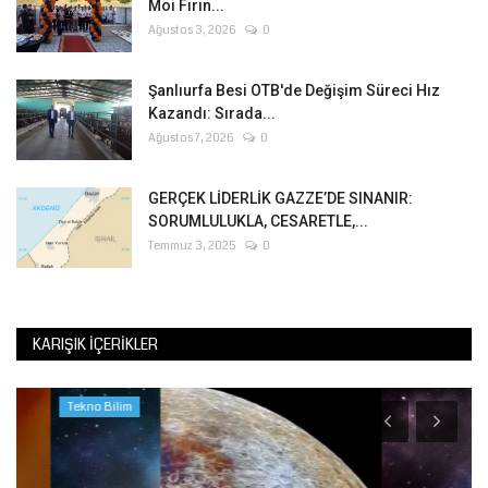
Moi Fırın...
Ağustos 3, 2026
0
Şanlıurfa Besi OTB'de Değişim Süreci Hız
Kazandı: Sırada...
Ağustos 7, 2026
0
GERÇEK LİDERLİK GAZZE’DE SINANIR:
SORUMLULUKLA, CESARETLE,...
Temmuz 3, 2025
0
KARIŞIK İÇERIKLER
Tekno Bilim