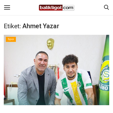
Etiket:
Ahmet Yazar
Giriş Yap
Kaydol
Spor
Anasayfa
Köşe Yazıları
Magazin
Şanlıurfa
Eğitim
Spor