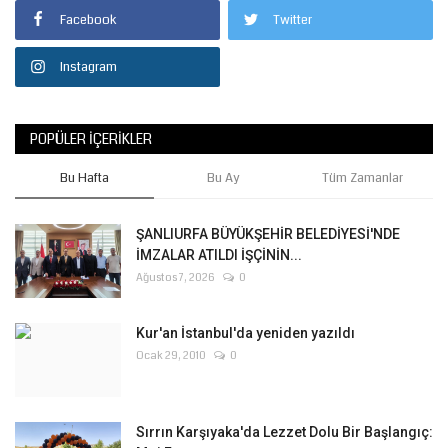
Facebook
Twitter
Kültür Sanat
Instagram
POPÜLER İÇERIKLER
Bu Hafta
Bu Ay
Tüm Zamanlar
ŞANLIURFA BÜYÜKŞEHİR BELEDİYESİ'NDE
İMZALAR ATILDI İŞÇİNİN...
Ağustos 7, 2026
0
Kur'an İstanbul'da yeniden yazıldı
Ocak 29, 2010
0
Sırrın Karşıyaka'da Lezzet Dolu Bir Başlangıç: