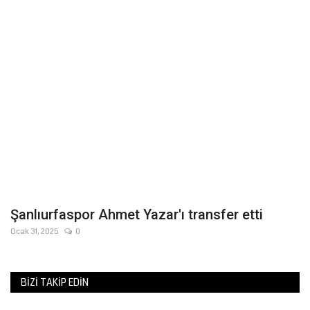
Gündem
Tekno Bilim
Ekonomi
Siyaset
Galeriler
Yaşam
Şanlıurfaspor Ahmet Yazar'ı transfer etti
Ocak 31, 2025
0
Künye
Sağlık
BIZI TAKIP EDIN
İletişim