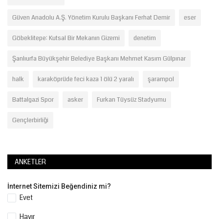
Güven Anadolu A.Ş. Yönetim Kurulu Başkanı Ferhat Demir
eser
Göbeklitepe: Kutsal Bir Mekanın Gizemi
denetim
Şanlıurfa Büyükşehir Belediye Başkanı Mehmet Kasım Gülpınar
halk
karaköprüde feci kaza 1 ölü 2 yaralı
şarampol
Battalgazi Spor
asker
Furkan Tüysüz Stadyumu
Gençlerbirliği
ANKETLER
İnternet Sitemizi Beğendiniz mi?
Evet
Hayır