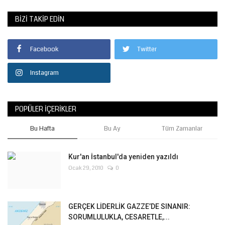
BIZI TAKIP EDIN
Facebook
Twitter
Instagram
POPÜLER İÇERIKLER
Bu Hafta
Bu Ay
Tüm Zamanlar
Kur'an İstanbul'da yeniden yazıldı
Ocak 29, 2010
0
GERÇEK LİDERLİK GAZZE’DE SINANIR:
SORUMLULUKLA, CESARETLE,...