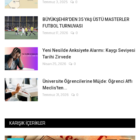
Temmuz 3, 2025
0
BÜYÜKŞEHİR’DEN 35 YAŞ ÜSTÜ MASTERLER
FUTBOL TURNUVASI
Temmuz 17, 2026
0
Yeni Nesilde Anksiyete Alarmı: Kaygı Seviyesi
Tarihi Zirvede
Nisan 25, 2026
0
Üniversite Öğrencilerine Müjde: Öğrenci Affı
Meclis'ten...
Temmuz 31, 2026
0
KARIŞIK İÇERIKLER