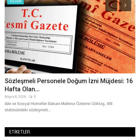
Siyaset
Sözleşmeli Personele Doğum İzni Müjdesi: 16
Ş
Hafta Olan...
Ş
Mayıs 8, 2026
0
Te
at,
Aile ve Sosyal Hizmetler Bakanı Mahinur Özdemir Göktaş, 4/B
Tr
statüsündeki sözleşmeli...
se
ETIKETLER