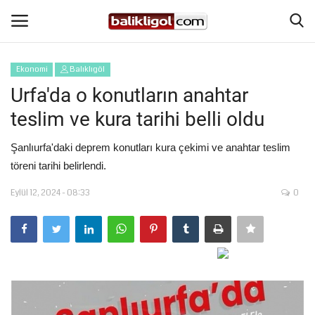
Ekonomi
Balıklıgöl
Giriş Yap
Kaydol
Urfa'da o konutların anahtar
teslim ve kura tarihi belli oldu
Anasayfa
Şanlıurfa'daki deprem konutları kura çekimi ve anahtar teslim
Köşe Yazıları
töreni tarihi belirlendi.
Eylül 12, 2024 - 08:33
0
Şanlıurfa
Eğitim
Magazin
Spor