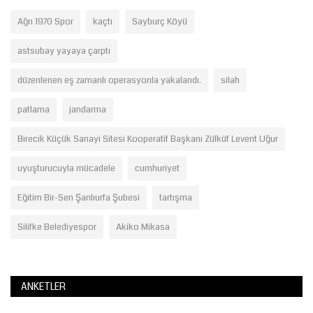
Ağrı 1970 Spor
kaçtı
Sayburç Köyü
astsubay yayaya çarptı
düzenlenen eş zamanlı operasyonla yakalandı.
silah
patlama
jandarma
Birecik Küçük Sanayi Sitesi Kooperatif Başkanı Zülküf Levent Uğur
uyuşturucuyla mücadele
cumhuriyet
Eğitim Bir-Sen Şanlıurfa Şubesi
tartışma
Silifke Belediyespor
Akiko Mikasa
ANKETLER