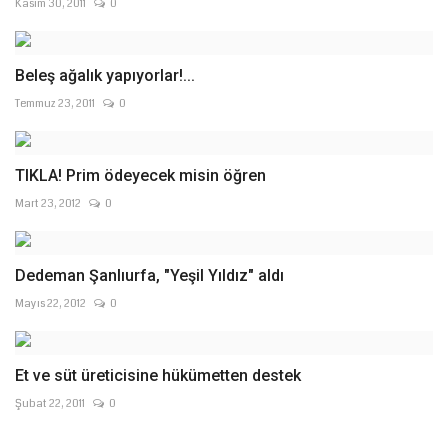
Kasım 30, 2011
0
Beleş ağalık yapıyorlar!...
Temmuz 23, 2011
0
TIKLA! Prim ödeyecek misin öğren
Mart 23, 2012
0
Dedeman Şanlıurfa, "Yeşil Yıldız" aldı
Mayıs 22, 2012
0
Et ve süt üreticisine hükümetten destek
Şubat 22, 2011
0