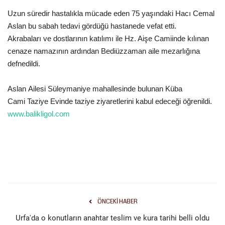
Uzun süredir hastalıkla mücade eden 75 yaşındaki Hacı Cemal
Gündem
Aslan bu sabah tedavi gördüğü hastanede vefat etti.
Akrabaları ve dostlarının katılımı ile Hz. Aişe Camiinde kılınan
Tekno Bilim
cenaze namazının ardından Bediüzzaman aile mezarlığına
defnedildi.
Ekonomi
Aslan Ailesi Süleymaniye mahallesinde bulunan Küba
Siyaset
Cami Taziye Evinde taziye ziyaretlerini kabul edeceği öğrenildi.
www.balikligol.com
Galeriler
Yaşam
Künye
Sağlık
ÖNCEKI HABER
Urfa'da o konutların anahtar teslim ve kura tarihi belli oldu
İletişim