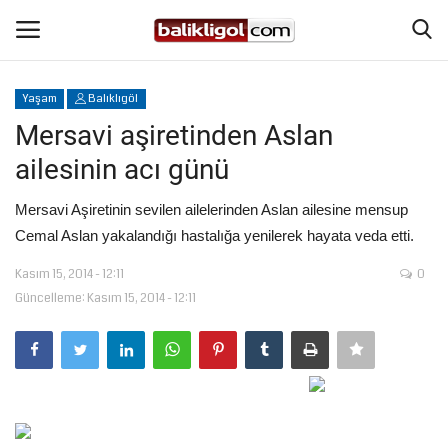
Yaşam
Balıklıgöl
Giriş Yap
Kaydol
Mersavi aşiretinden Aslan
ailesinin acı günü
Anasayfa
Mersavi Aşiretinin sevilen ailelerinden Aslan ailesine mensup
Köşe Yazıları
Cemal Aslan yakalandığı hastalığa yenilerek hayata veda etti.
Kasım 15, 2014 - 12:11
0
Magazin
Güncelleme: Kasım 15, 2014 - 12:11
Şanlıurfa
Eğitim
Spor