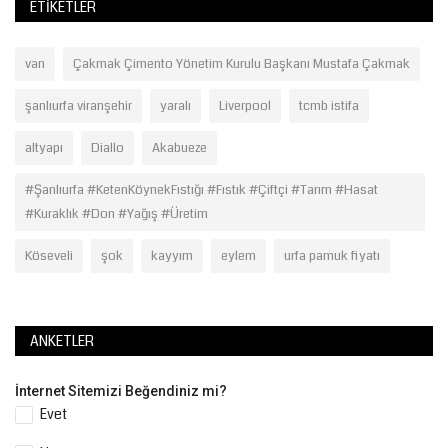
ETIKETLER
van
Çakmak Çimento Yönetim Kurulu Başkanı Mustafa Çakmak
şanlıurfa viranşehir
yaralı
Liverpool
tcmb istifa
altyapı
Diallo
Akabueze
#Şanlıurfa #KetenKöynekFıstığı #Fıstık #Çiftçi #Tarım #Hasat
#Kuraklık #Don #Yağış #Üretim
Köseveli
şok
kayyım
eylem
urfa pamuk fiyatı
ANKETLER
İnternet Sitemizi Beğendiniz mi?
Evet