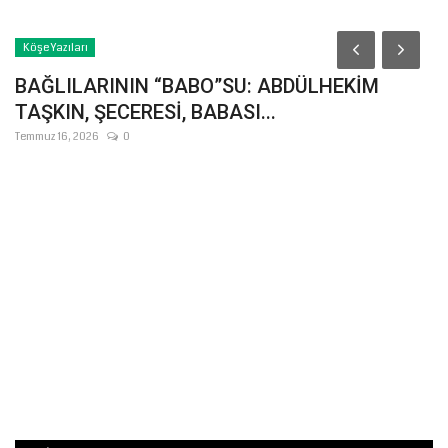
Köşe Yazıları
BAĞLILARININ “BABO”SU: ABDÜLHEKİM
TAŞKIN, ŞECERESİ, BABASI...
Temmuz 16, 2026
0
S
M
Ara
İs
Ho