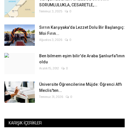
SORUMLULUKLA, CESARETLE,...
Temmuz 3, 2025
0
Sırrın Karşıyaka'da Lezzet Dolu Bir Başlangıç:
Moi Fırın...
Ağustos 3, 2026
0
Ben bilmem eşim bilir'de Araba Şanlıurfa'lının
oldu
Aralık 15, 2012
0
Üniversite Öğrencilerine Müjde: Öğrenci Affı
Meclis'ten...
Temmuz 31, 2026
0
KARIŞIK İÇERIKLER