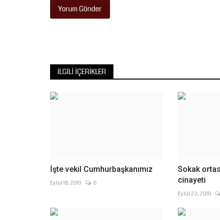
Yorum Gönder
İLGILI İÇERIKLER
İşte vekil Cumhurbaşkanımız
Sokak ortas
cinayeti
Eylül 18, 2010
0
Eylül 23, 2010