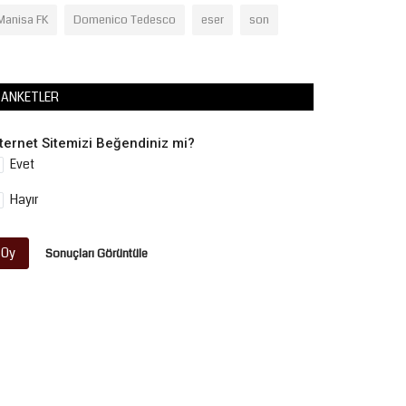
Manisa FK
Domenico Tedesco
eser
son
ANKETLER
nternet Sitemizi Beğendiniz mi?
Evet
Hayır
Oy
Sonuçları Görüntüle