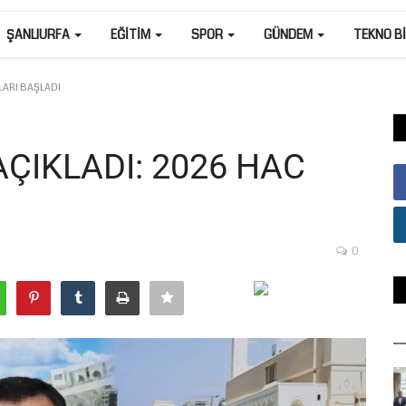
ŞANLIURFA
EĞITIM
SPOR
GÜNDEM
TEKNO B
LARI BAŞLADI
ÇIKLADI: 2026 HAC
0