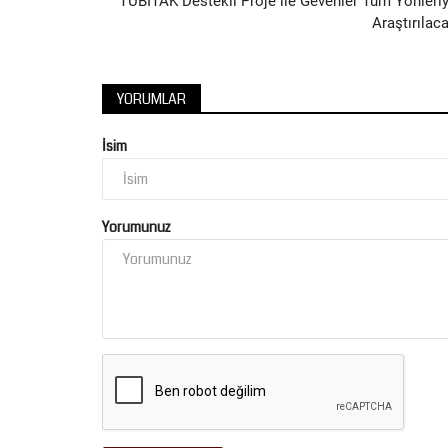
TÜBİTAK Destekli Proje ile Gevenler Tüm Yönleriy
Araştırılac
YORUMLAR
İsim
Yorumunuz