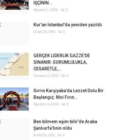
İŞÇİNİN...
Ağustos 7, 2026
0
Kur'an İstanbul'da yeniden yazıldı
Ocak 29, 2010
0
GERÇEK LİDERLİK GAZZE’DE
SINANIR: SORUMLULUKLA,
CESARETLE,...
Temmuz 3, 2025
0
Sırrın Karşıyaka'da Lezzet Dolu Bir
Başlangıç: Moi Fırın...
Ağustos 3, 2026
0
Ben bilmem eşim bilir'de Araba
Şanlıurfa'lının oldu
Aralık 15, 2012
0