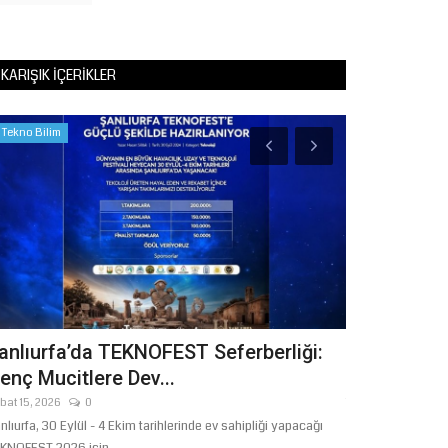
KARIŞIK İÇERIKLER
Tekno Bilim
Yaşam
anlıurfa’da TEKNOFEST Seferberliği:
Şanlıurfa'
enç Mucitlere Dev...
Buluşacak
bat 15, 2026
0
Temmuz 30, 2026
nlıurfa, 30 Eylül - 4 Ekim tarihlerinde ev sahipliği yapacağı
Şanlıurfa Peygamb