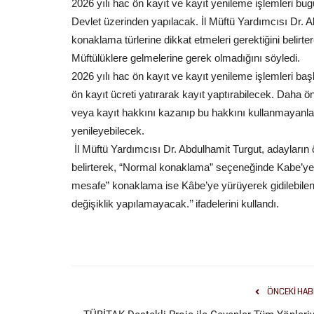
2026 yılı hac ön kayıt ve kayıt yenileme işlemleri bug
Devlet üzerinden yapılacak. İl Müftü Yardımcısı Dr. A
konaklama türlerine dikkat etmeleri gerektiğini belirter
Müftülüklere gelmelerine gerek olmadığını söyledi.
2026 yılı hac ön kayıt ve kayıt yenileme işlemleri ba
Spor
ön kayıt ücreti yatırarak kayıt yaptırabilecek. Daha
veya kayıt hakkını kazanıp bu hakkını kullanmayanlar 
yenileyebilecek.
İl Müftü Yardımcısı Dr. Abdulhamit Turgut, adayların ö
belirterek, “Normal konaklama” seçeneğinde Kabe’ye 7
mesafe” konaklama ise Kâbe’ye yürüyerek gidilebilen,
değişiklik yapılamayacak.’’ ifadelerini kullandı.
Şanlıurfaspor, Kızılcahamam K
Başladı
Temmuz 21, 2026
0
ÖNCEKI HAB