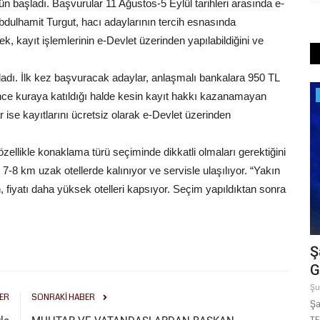
ün başladı. Başvurular 11 Ağustos-5 Eylül tarihleri arasında e-
bdulhamit Turgut, hacı adaylarının tercih esnasında
ek, kayıt işlemlerinin e-Devlet üzerinden yapılabildiğini ve
şladı. İlk kez başvuracak adaylar, anlaşmalı bankalara 950 TL
Spor
 önce kuraya katıldığı halde kesin kayıt hakkı kazanamayan
ise kayıtlarını ücretsiz olarak e-Devlet üzerinden
zellikle konaklama türü seçiminde dikkatli olmaları gerektiğini
-8 km uzak otellerde kalınıyor ve servisle ulaşılıyor. “Yakın
 fiyatı daha yüksek otelleri kapsıyor. Seçim yapıldıktan sonra
ampına
BÜYÜKŞEHİR'İN YÜZME HAVUZLARI
Ş
ÇOCUKLARIN YÜZÜNÜ GÜLDÜRÜYOR
G
Temmuz 24, 2026
0
Şu
ER
SONRAKI HABER
Hava sıcaklıklarının her geçen gün arttığı Şanlıurfa'da,
Şa