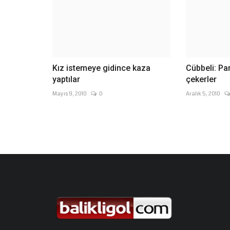
Kız istemeye gidince kaza
Cübbeli: Par
yaptılar
çekerler
Mayıs 9, 2010
0
Aralık 5, 2010