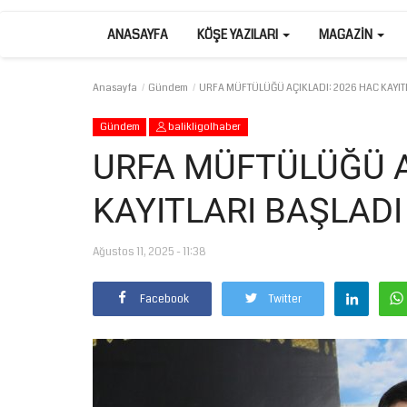
ANASAYFA
KÖŞE YAZILARI
MAGAZIN
Anasayfa
Gündem
URFA MÜFTÜLÜĞÜ AÇIKLADI: 2026 HAC KAYIT
Gündem
balikligolhaber
URFA MÜFTÜLÜĞÜ A
KAYITLARI BAŞLADI
Ağustos 11, 2025 - 11:38
Facebook
Twitter