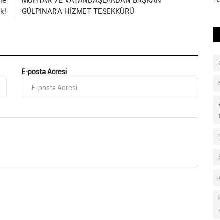
Büyükşehir Belediyesi tarafından...
TE
le
MUHTAR VE VATANDAŞLARDAN BAŞKAN
ak!
GÜLPINAR’A HİZMET TEŞEKKÜRÜ
E-posta Adresi