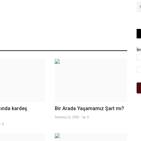
İ
ında kardeş
Bir Arada Yaşamamız Şart mı?
Temmuz 6, 2010
0
0