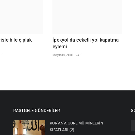
isle bile çıplak
İpekyol'da ceketli yol kapatma
eylemi
0
Mayıs 14, 2010
0
RASTGELE GÖNDERILER
S
KUR'AN'A GÖRE MÜ'MİNLERİN
SIFATLARI (2)