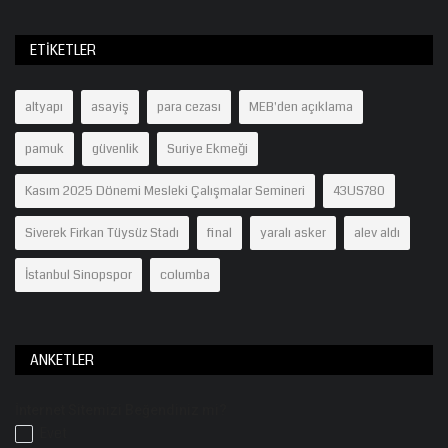
ETIKETLER
altyapı
asayiş
para cezası
MEB'den açıklama
pamuk
güvenlik
Suriye Ekmeği
Kasım 2025 Dönemi Mesleki Çalışmalar Semineri
43US780
Siverek Firkan Tüysüz Stadı
final
yaralı asker
alev aldı
İstanbul Sinopspor
columba
ANKETLER
İnternet Sitemizi Beğendiniz mi?
Evet