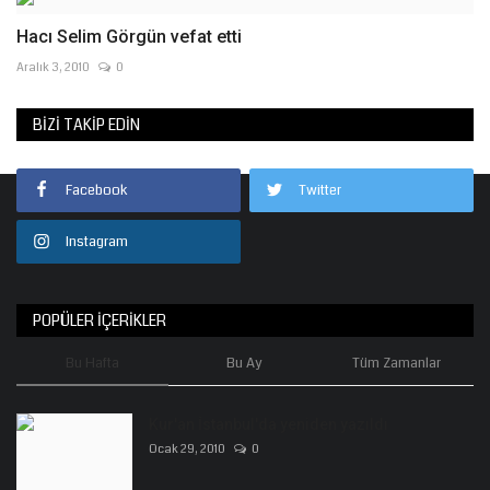
Hacı Selim Görgün vefat etti
Aralık 3, 2010
0
BIZI TAKIP EDIN
Facebook
Twitter
Instagram
POPÜLER İÇERIKLER
Bu Hafta
Bu Ay
Tüm Zamanlar
Kur'an İstanbul'da yeniden yazıldı
Ocak 29, 2010
0