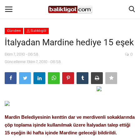
Gündem
Balıklıgöl
Giriş Yap
Kaydol
İtalyadan Mardine hediye 15 eşek
Anasayfa
Ekim 7, 2010 - 06:58
0
Güncelleme: Ekim 7, 2010 - 06:58
Köşe Yazıları
Şanlıurfa
Eğitim
Mardin Belediyesinin kenttin dar ve merdivenli sokaklarında
Magazin
çöp toplama işinde kullanılmak üzere İtalyadan talep ettiği
15 eşeğin iki hafta içinde Mardine geleceği bildirildi.
Spor