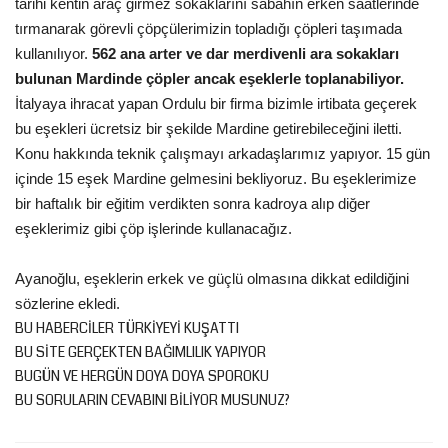
tarihi kentin araç girmez sokaklarını sabahın erken saatlerinde
tırmanarak görevli çöpçülerimizin topladığı çöpleri taşımada
Kültür Sanat
kullanılıyor.
562 ana arter ve dar merdivenli ara sokakları
bulunan Mardinde çöpler ancak eşeklerle toplanabiliyor.
İtalyaya ihracat yapan Ordulu bir firma bizimle irtibata geçerek
bu eşekleri ücretsiz bir şekilde Mardine getirebileceğini iletti.
Konu hakkında teknik çalışmayı arkadaşlarımız yapıyor. 15 gün
içinde 15 eşek Mardine gelmesini bekliyoruz. Bu eşeklerimize
bir haftalık bir eğitim verdikten sonra kadroya alıp diğer
eşeklerimiz gibi çöp işlerinde kullanacağız.
Ayanoğlu, eşeklerin erkek ve güçlü olmasına dikkat edildiğini
sözlerine ekledi.
BU HABERCİLER TÜRKİYEYİ KUŞATTI
BU SİTE GERÇEKTEN BAĞIMLILIK YAPIYOR
BUGÜN VE HERGÜN DOYA DOYA SPOROKU
BU SORULARIN CEVABINI BİLİYOR MUSUNUZ?