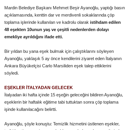
Mardin Belediye Başkanı Mehmet Beşir Ayanoğlu, yaptığı basın
Gündem
açıklamasında, kenttin dar ve merdivenli sokaklarında çöp
toplama işlerinde kullanılan ve kadrolu olarak
istihdam edilen
Tekno Bilim
48 eşekten 10unun yaş ve çeşitli nedenlerden dolayı
emekliye ayrıldığını ifade etti.
Ekonomi
Bir yıldan bu yana eşek bulmak için çalıştıklarını söyleyen
Galeriler
Ayanoğlu, yaklaşık 5 ay önce kendilerini ziyaret eden İtalyanın
Ankara Büyükelçisi Carlo Marsiliden eşek talep ettiklerini
Siyaset
söyledi.
Künye
EŞEKLER İTALYADAN GELECEK
İtalyadan iki hafta içinde 15 eşeğin geleceğini bildiren Ayanoğlu,
Yaşam
eşeklerin bir haftalık eğitime tabi tuttuktan sonra çöp toplama
işinde kullanılacağını belirtti.
İletişim
Ayanoğlu, şöyle konuştu: Temizlik hizmetini üstlenen eşekler,
Sağlık