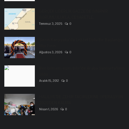
GERÇEK LİDERLİK GAZZE’DE SINANIR:
SORUMLULUKLA, CESARETLE,...
Temmuz 3, 2025
0
Sırrın Karşıyaka'da Lezzet Dolu Bir Başlangıç:
Moi Fırın...
Ağustos 3, 2026
0
Ben bilmem eşim bilir'de Araba Şanlıurfa'lının
oldu
Aralık 15, 2012
0
HALİLİYE'DE ZEHİR TACİRLERİNE OPERASYON:
2020’DEN KALMA...
Nisan 1, 2026
0