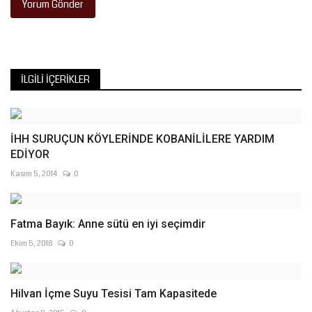
Yorum Gönder
İLGILI İÇERIKLER
İHH SURUÇUN KÖYLERİNDE KOBANİLİLERE YARDIM
Kasım 5, 2014
0
Fatma Bayık: Anne sütü en iyi seçimdir
Ekim 5, 2018
0
Hilvan İçme Suyu Tesisi Tam Kapasitede