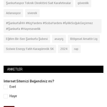
Şanlıurfaspor Teknik Direktörü Sait Karafırtınalar
güvenlik
Adanaspor
siverek
#ŞanlıurfaİHH #KışYardımı #SobaYardımı #İyilikSoğukGeçirmez
#Şanlıurfa #Hayırseverlik
Eğitim Bir-Sen Şanlıurfa Şubesi
asayiş
Bölgesel Amatör Lig
Solwie Energy Fatih Karagümrük SK
2024
rap
ANKETLER
İnternet Sitemizi Beğendiniz mi?
Evet
Hayır