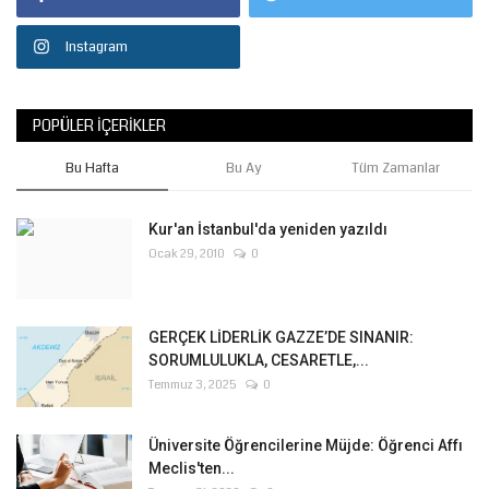
Instagram
POPÜLER İÇERIKLER
Bu Hafta
Bu Ay
Tüm Zamanlar
Kur'an İstanbul'da yeniden yazıldı
Ocak 29, 2010
0
GERÇEK LİDERLİK GAZZE’DE SINANIR:
SORUMLULUKLA, CESARETLE,...
Temmuz 3, 2025
0
Üniversite Öğrencilerine Müjde: Öğrenci Affı
Meclis'ten...