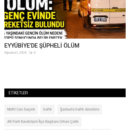
EYYÜBİYE'DE ŞÜPHELİ ÖLÜM
T
A
Ağustos 1, 2026
0
Ma
Ül
Ma
ETIKETLER
Müfit Can Saçıntı
trafik
Şanlıurfa trafik denetimi
AK Parti Karaköprü İlçe Başkanı Orhan Çelik