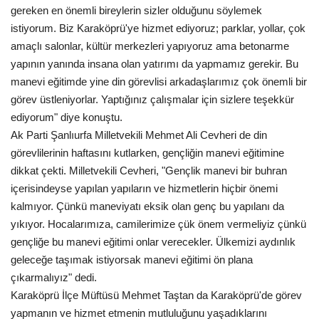
gereken en önemli bireylerin sizler olduğunu söylemek
istiyorum. Biz Karaköprü'ye hizmet ediyoruz; parklar, yollar, çok
Kültür Sanat
amaçlı salonlar, kültür merkezleri yapıyoruz ama betonarme
yapının yanında insana olan yatırımı da yapmamız gerekir. Bu
manevi eğitimde yine din görevlisi arkadaşlarımız çok önemli bir
görev üstleniyorlar. Yaptığınız çalışmalar için sizlere teşekkür
ediyorum" diye konuştu.
Ak Parti Şanlıurfa Milletvekili Mehmet Ali Cevheri de din
görevlilerinin haftasını kutlarken, gençliğin manevi eğitimine
dikkat çekti. Milletvekili Cevheri, "Gençlik manevi bir buhran
içerisindeyse yapılan yapıların ve hizmetlerin hiçbir önemi
kalmıyor. Çünkü maneviyatı eksik olan genç bu yapılanı da
yıkıyor. Hocalarımıza, camilerimize çük önem vermeliyiz çünkü
gençliğe bu manevi eğitimi onlar verecekler. Ülkemizi aydınlık
geleceğe taşımak istiyorsak manevi eğitimi ön plana
çıkarmalıyız" dedi.
Karaköprü İlçe Müftüsü Mehmet Taştan da Karaköprü'de görev
yapmanın ve hizmet etmenin mutluluğunu yaşadıklarını