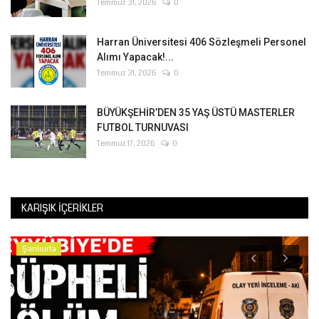
Temmuz 31, 2026
0
Harran Üniversitesi 406 Sözleşmeli Personel
Alımı Yapacak!...
Temmuz 31, 2026
0
BÜYÜKŞEHİR’DEN 35 YAŞ ÜSTÜ MASTERLER
FUTBOL TURNUVASI
Temmuz 17, 2026
0
KARIŞIK İÇERIKLER
Şanlıurfa