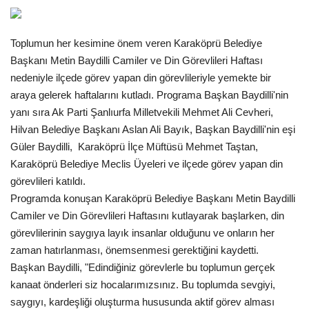
Gündem
Toplumun her kesimine önem veren Karaköprü Belediye
Tekno Bilim
Başkanı Metin Baydilli Camiler ve Din Görevlileri Haftası
nedeniyle ilçede görev yapan din görevlileriyle yemekte bir
Ekonomi
araya gelerek haftalarını kutladı. Programa Başkan Baydilli'nin
yanı sıra Ak Parti Şanlıurfa Milletvekili Mehmet Ali Cevheri,
Galeriler
Hilvan Belediye Başkanı Aslan Ali Bayık, Başkan Baydilli'nin eşi
Güler Baydilli, Karaköprü İlçe Müftüsü Mehmet Taştan,
Siyaset
Karaköprü Belediye Meclis Üyeleri ve ilçede görev yapan din
görevlileri katıldı.
Künye
Programda konuşan Karaköprü Belediye Başkanı Metin Baydilli
Camiler ve Din Görevlileri Haftasını kutlayarak başlarken, din
görevlilerinin saygıya layık insanlar olduğunu ve onların her
Yaşam
zaman hatırlanması, önemsenmesi gerektiğini kaydetti.
Başkan Baydilli, "Edindiğiniz görevlerle bu toplumun gerçek
Sağlık
kanaat önderleri siz hocalarımızsınız. Bu toplumda sevgiyi,
saygıyı, kardeşliği oluşturma hususunda aktif görev alması
İletişim