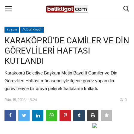
Yaşam
Balıklıgöl
Giriş Yap
Kaydol
KARAKÖPRÜ'DE CAMİLER VE DİN
GÖREVLİLERİ HAFTASI
Anasayfa
KUTLANDI
Köşe Yazıları
Karaköprü Belediye Başkanı Metin Baydilli Camiler ve Din
Görevlileri Haftası münasebetiyle ilçede görev yapan din
Eğitim
görevlileriyle bir araya gelerek haftalarını kutladı.
Magazin
Ekim 15, 2018 - 16:24
0
Şanlıurfa
Spor