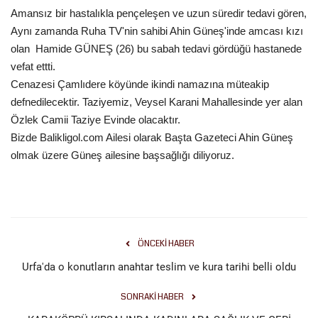
Amansız bir hastalıkla pençeleşen ve uzun süredir tedavi gören,
Gündem
Aynı zamanda Ruha TV'nin sahibi Ahin Güneş'inde amcası kızı
olan Hamide GÜNEŞ (26) bu sabah tedavi gördüğü hastanede
Tekno Bilim
vefat ettti.
Cenazesi Çamlıdere köyünde ikindi namazına müteakip
Ekonomi
defnedilecektir. Taziyemiz, Veysel Karani Mahallesinde yer alan
Özlek Camii Taziye Evinde olacaktır.
Galeriler
Bizde Balikligol.com Ailesi olarak Başta Gazeteci Ahin Güneş
olmak üzere Güneş ailesine başsağlığı diliyoruz.
Siyaset
Künye
Yaşam
ÖNCEKI HABER
Urfa'da o konutların anahtar teslim ve kura tarihi belli oldu
İletişim
SONRAKI HABER
Sağlık