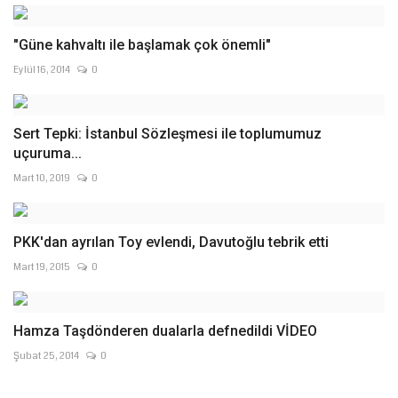
"Güne kahvaltı ile başlamak çok önemli"
Eylül 16, 2014
0
Sert Tepki: İstanbul Sözleşmesi ile toplumumuz
uçuruma...
Mart 10, 2019
0
PKK'dan ayrılan Toy evlendi, Davutoğlu tebrik etti
Mart 19, 2015
0
Hamza Taşdönderen dualarla defnedildi VİDEO
Şubat 25, 2014
0