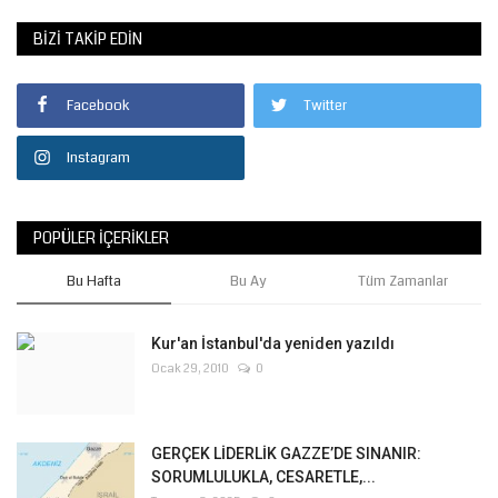
BIZI TAKIP EDIN
Facebook
Twitter
Instagram
POPÜLER İÇERIKLER
Bu Hafta
Bu Ay
Tüm Zamanlar
Kur'an İstanbul'da yeniden yazıldı
Ocak 29, 2010
0
GERÇEK LİDERLİK GAZZE’DE SINANIR:
SORUMLULUKLA, CESARETLE,...