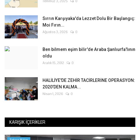
Temmuz 3, 2025
0
Sırrın Karşıyaka'da Lezzet Dolu Bir Başlangıç:
Moi Fırın...
Ağustos 3, 2026
0
Ben bilmem eşim bilir'de Araba Şanlıurfa'lının
oldu
Aralık 15, 2012
0
HALİLİYE'DE ZEHİR TACİRLERİNE OPERASYON:
2020’DEN KALMA...
Nisan 1, 2026
0
KARIŞIK İÇERIKLER