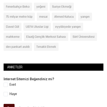
Fenerbahçe Beko
yeğeni
Suriye Ekmeği
75 milyar metre küp
mesai
Ahmed Kutucu
yangın
Davut Gül
UEFA Uluslar Ligi
eyyübiyede yangın
mahkeme
Elazığ Gençlik Merkezi Sahası
Siirt Üniversitesi
dev pankart asıldı
Tırnaklı Ekmek
ANKETLER
İnternet Sitemizi Beğendiniz mi?
Evet
Hayır