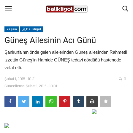
Yaşam
Balıklıgöl
Giriş Yap
Kaydol
Güneş Ailesinin Acı Günü
Anasayfa
Şanlıurfa'nın önde gelen ailelerinden Güneş ailesinden Rahmetli
izzettin Güneş'in Hamide GÜNEŞ tedavi gördüğü hastenede
Köşe Yazıları
vefat etti.
Şubat 1, 2015 - 10:31
0
Şanlıurfa
Güncelleme: Şubat 1, 2015 - 10:31
Eğitim
Magazin
Spor