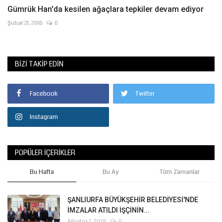
Gümrük Han'da kesilen ağaçlara tepkiler devam ediyor
Şubat 21, 2016
0
BIZI TAKIP EDIN
Facebook
Twitter
Instagram
POPÜLER İÇERIKLER
Bu Hafta
Bu Ay
Tüm Zamanlar
ŞANLIURFA BÜYÜKŞEHİR BELEDİYESİ'NDE
İMZALAR ATILDI İŞÇİNİN...
Ağustos 7, 2026
0