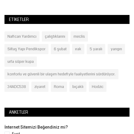
ETIKETLER
Nafican Yardımcı
çalıştıklarını
meclis
Siltaş Yapı Pendikspor
6 şubat
ırak
5 yaralı
yangın
urfa süper kupa
konforlu ve güvenli bir ulaşım hedefiyle faaliyetlerini sürdürüyor.
34ADC538
ziyaret
Roma
bıçaklı
Hodzic
ANKETLER
İnternet Sitemizi Beğendiniz mi?
Evet