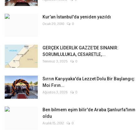
Kur'an İstanbul'da yeniden yazıldı
Ocak 29, 2010
0
GERÇEK LİDERLİK GAZZE’DE SINANIR:
SORUMLULUKLA, CESARETLE,...
Temmuz 3, 2025
0
Sırrın Karşıyaka'da Lezzet Dolu Bir Başlangıç:
Moi Fırın...
Ağustos 3, 2026
0
Ben bilmem eşim bilir'de Araba Şanlıurfa'lının
oldu
Aralık 15, 2012
0