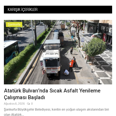
KARIŞIK İÇERIKLER
Şanlıurfa
ı
Atatürk Bulvarı’nda Sıcak Asfalt Yenileme
Ş
Çalışması Başladı
T
Ağustos 6, 2026
0
Ağ
Şanlıurfa Büyükşehir Belediyesi, kentin en yoğun ulaşım akslarından biri
Şa
olan Atatürk...
ola