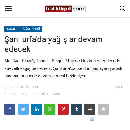
Yaşam
Balıklıgöl
Giriş Yap
Kaydol
Şanlıurfa'da yağışlar devam
edecek
Anasayfa
Malatya, Elazığ, Tunceli, Bingöl, Muş ve Hakkari çevrelerinde
Köşe Yazıları
kuvvetli yağış bekleniyor. Şanlıurfa'da ise dün başlayan yağışlı
havanın bugünde devam etmesi bekleniyor.
Şanlıurfa
Şubat 22, 2016 - 07:58
0
Güncelleme: Şubat 22, 2016 - 07:58
Eğitim
Magazin
Spor