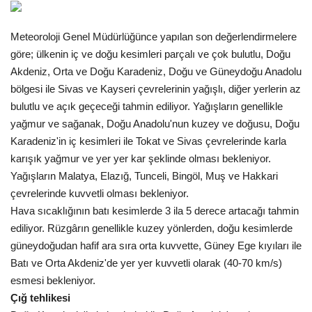
Gündem
Meteoroloji Genel Müdürlüğünce yapılan son değerlendirmelere
göre; ülkenin iç ve doğu kesimleri parçalı ve çok bulutlu, Doğu
Tekno Bilim
Akdeniz, Orta ve Doğu Karadeniz, Doğu ve Güneydoğu Anadolu
bölgesi ile Sivas ve Kayseri çevrelerinin yağışlı, diğer yerlerin az
Ekonomi
bulutlu ve açık geçeceği tahmin ediliyor. Yağışların genellikle
yağmur ve sağanak, Doğu Anadolu'nun kuzey ve doğusu, Doğu
Galeriler
Karadeniz'in iç kesimleri ile Tokat ve Sivas çevrelerinde karla
karışık yağmur ve yer yer kar şeklinde olması bekleniyor.
Siyaset
Yağışların Malatya, Elazığ, Tunceli, Bingöl, Muş ve Hakkari
çevrelerinde kuvvetli olması bekleniyor.
Künye
Hava sıcaklığının batı kesimlerde 3 ila 5 derece artacağı tahmin
ediliyor. Rüzgârın genellikle kuzey yönlerden, doğu kesimlerde
Yaşam
güneydoğudan hafif ara sıra orta kuvvette, Güney Ege kıyıları ile
Batı ve Orta Akdeniz'de yer yer kuvvetli olarak (40-70 km/s)
İletişim
esmesi bekleniyor.
Çığ tehlikesi
Sağlık