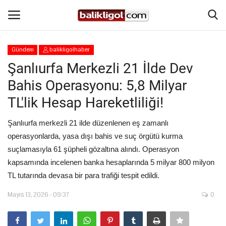
Gündem
balikligolhaber
Giriş Yap
Kaydol
Şanlıurfa Merkezli 21 İlde Dev
Bahis Operasyonu: 5,8 Milyar
Anasayfa
TL'lik Hesap Hareketliliği!
Köşe Yazıları
Şanlıurfa merkezli 21 ilde düzenlenen eş zamanlı
operasyonlarda, yasa dışı bahis ve suç örgütü kurma
Şanlıurfa
suçlamasıyla 61 şüpheli gözaltına alındı. Operasyon
kapsamında incelenen banka hesaplarında 5 milyar 800 milyon
Eğitim
TL tutarında devasa bir para trafiği tespit edildi.
Magazin
Mayıs 13, 2026 - 09:37
0
Spor