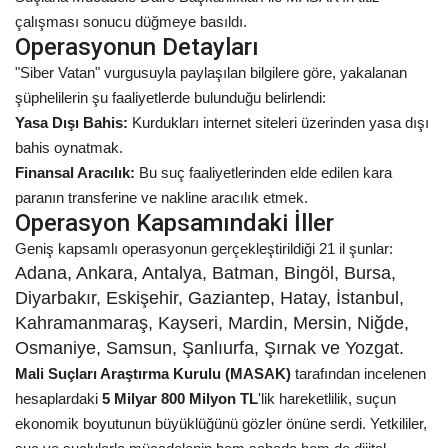
çalışması sonucu düğmeye basıldı.
Operasyonun Detayları
Kültür Sanat
"Siber Vatan" vurgusuyla paylaşılan bilgilere göre, yakalanan
şüphelilerin şu faaliyetlerde bulunduğu belirlendi:
Yasa Dışı Bahis:
Kurdukları internet siteleri üzerinden yasa dışı
bahis oynatmak.
Finansal Aracılık:
Bu suç faaliyetlerinden elde edilen kara
paranın transferine ve nakline aracılık etmek.
Operasyon Kapsamındaki İller
Geniş kapsamlı operasyonun gerçekleştirildiği 21 il şunlar:
Adana, Ankara, Antalya, Batman, Bingöl, Bursa,
Diyarbakır, Eskişehir, Gaziantep, Hatay, İstanbul,
Kahramanmaraş, Kayseri, Mardin, Mersin, Niğde,
Osmaniye, Samsun, Şanlıurfa, Şırnak ve Yozgat.
Mali Suçları Araştırma Kurulu (MASAK)
tarafından incelenen
hesaplardaki
5 Milyar 800 Milyon TL
'lik hareketlilik, suçun
ekonomik boyutunun büyüklüğünü gözler önüne serdi. Yetkililer,