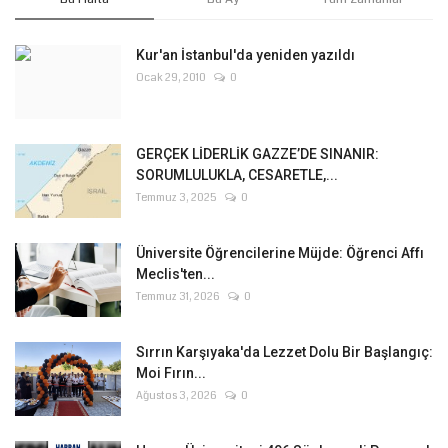
Kur'an İstanbul'da yeniden yazıldı
Ocak 29, 2010
0
GERÇEK LİDERLİK GAZZE’DE SINANIR:
SORUMLULUKLA, CESARETLE,...
Temmuz 3, 2025
0
Üniversite Öğrencilerine Müjde: Öğrenci Affı
Meclis'ten...
Temmuz 31, 2026
0
Sırrın Karşıyaka'da Lezzet Dolu Bir Başlangıç:
Moi Fırın...
Ağustos 3, 2026
0