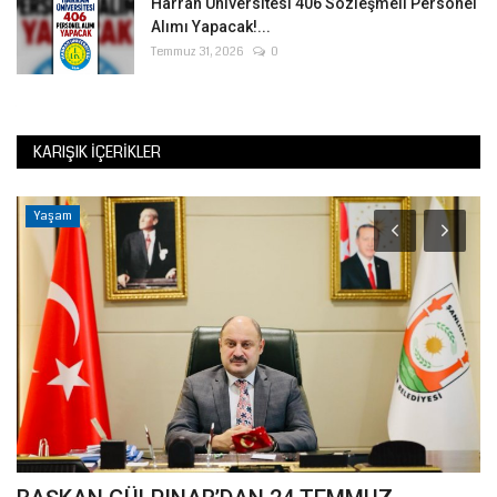
Harran Üniversitesi 406 Sözleşmeli Personel
Alımı Yapacak!...
Temmuz 31, 2026
0
KARIŞIK İÇERIKLER
Yaşam