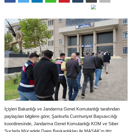
Gündem
Tekno Bilim
Ekonomi
Galeriler
Siyaset
Künye
Yaşam
İçişleri Bakanlığı ve Jandarma Genel Komutanlığı tarafından
Sağlık
paylaşılan bilgilere göre; Şanlıurfa Cumhuriyet Başsavcılığı
koordinesinde, Jandarma Genel Komutanlığı KOM ve Siber
İletişim
Suçlarla Mücadele Daire Başkanlıkları ile MASAK'ın titiz