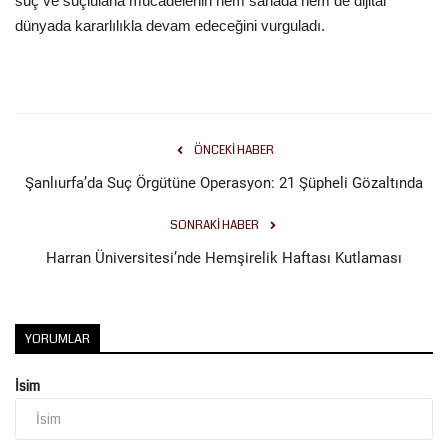
suç ve suçlularla mücadelenin hem sahada hem de dijital
dünyada kararlılıkla devam edeceğini vurguladı.
ÖNCEKI HABER
Şanlıurfa’da Suç Örgütüne Operasyon: 21 Şüpheli Gözaltında
SONRAKI HABER
Harran Üniversitesi’nde Hemşirelik Haftası Kutlaması
YORUMLAR
İsim