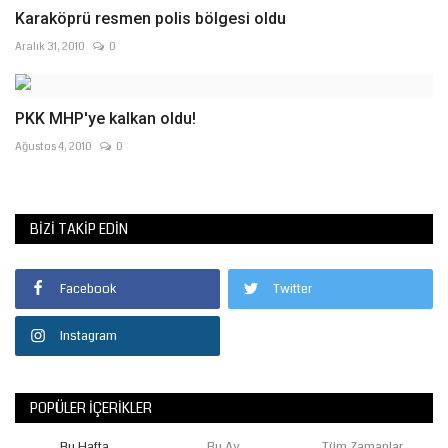
Karaköprü resmen polis bölgesi oldu
Aralık 31, 2010
0
PKK MHP'ye kalkan oldu!
Ağustos 4, 2010
0
BIZI TAKIP EDIN
Facebook
Twitter
Instagram
POPÜLER İÇERIKLER
Bu Hafta
Bu Ay
Tüm Zamanlar