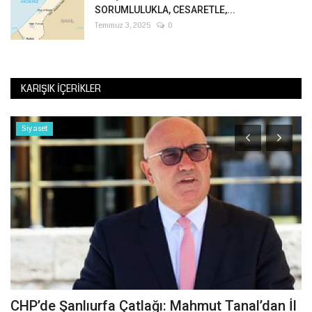
SORUMLULUKLA, CESARETLE,...
Temmuz 3, 2025
0
KARIŞIK İÇERIKLER
Siyaset
in
CHP’de Şanlıurfa Çatlağı: Mahmut Tanal’dan İl
Ş