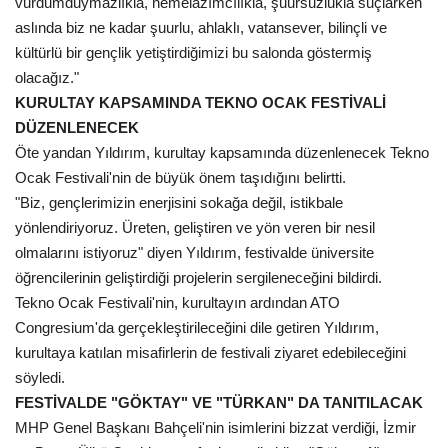
vurdumduymazlıkla, nemelazımcılıkla, şuursuzlukla suçlarken
aslında biz ne kadar şuurlu, ahlaklı, vatansever, bilinçli ve
kültürlü bir gençlik yetiştirdiğimizi bu salonda göstermiş
olacağız."
KURULTAY KAPSAMINDA TEKNO OCAK FESTİVALİ
DÜZENLENECEK
Öte yandan Yıldırım, kurultay kapsamında düzenlenecek Tekno
Ocak Festivali'nin de büyük önem taşıdığını belirtti.
"Biz, gençlerimizin enerjisini sokağa değil, istikbale
yönlendiriyoruz. Üreten, geliştiren ve yön veren bir nesil
olmalarını istiyoruz" diyen Yıldırım, festivalde üniversite
öğrencilerinin geliştirdiği projelerin sergileneceğini bildirdi.
Tekno Ocak Festivali'nin, kurultayın ardından ATO
Congresium'da gerçekleştirileceğini dile getiren Yıldırım,
kurultaya katılan misafirlerin de festivali ziyaret edebileceğini
söyledi.
FESTİVALDE "GÖKTAY" VE "TÜRKAN" DA TANITILACAK
MHP Genel Başkanı Bahçeli'nin isimlerini bizzat verdiği, İzmir