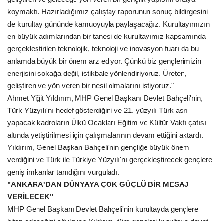
koymaktı. Hazırladığımız çalıştay raporunun sonuç bildirgesini
Kültür Sanat
de kurultay gününde kamuoyuyla paylaşacağız. Kurultayımızın
en büyük adımlarından bir tanesi de kurultayımız kapsamında
gerçekleştirilen teknolojik, teknoloji ve inovasyon fuarı da bu
anlamda büyük bir önem arz ediyor. Çünkü biz gençlerimizin
enerjisini sokağa değil, istikbale yönlendiriyoruz. Üreten,
geliştiren ve yön veren bir nesil olmalarını istiyoruz."
Ahmet Yiğit Yıldırım, MHP Genel Başkanı Devlet Bahçeli'nin,
Türk Yüzyılı'nı hedef gösterdiğini ve 21. yüzyılı Türk asrı
yapacak kadroların Ülkü Ocakları Eğitim ve Kültür Vakfı çatısı
altında yetiştirilmesi için çalışmalarının devam ettiğini aktardı.
Yıldırım, Genel Başkan Bahçeli'nin gençliğe büyük önem
verdiğini ve Türk ile Türkiye Yüzyılı'nı gerçekleştirecek gençlere
geniş imkanlar tanıdığını vurguladı.
"ANKARA'DAN DÜNYAYA ÇOK GÜÇLÜ BİR MESAJ
VERİLECEK"
MHP Genel Başkanı Devlet Bahçeli'nin kurultayda gençlere