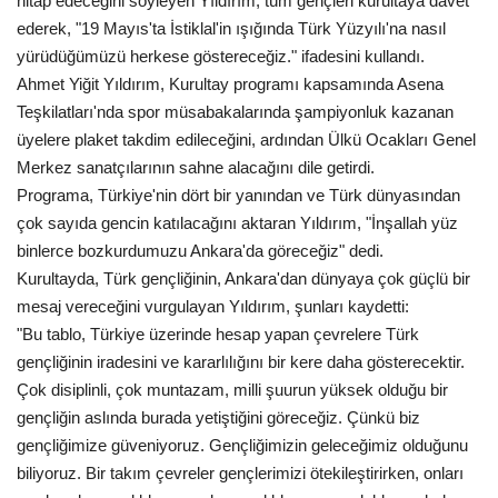
hitap edeceğini söyleyen Yıldırım, tüm gençleri kurultaya davet
ederek, "19 Mayıs'ta İstiklal'in ışığında Türk Yüzyılı'na nasıl
yürüdüğümüzü herkese göstereceğiz." ifadesini kullandı.
Ahmet Yiğit Yıldırım, Kurultay programı kapsamında Asena
Teşkilatları'nda spor müsabakalarında şampiyonluk kazanan
üyelere plaket takdim edileceğini, ardından Ülkü Ocakları Genel
Merkez sanatçılarının sahne alacağını dile getirdi.
Programa, Türkiye'nin dört bir yanından ve Türk dünyasından
çok sayıda gencin katılacağını aktaran Yıldırım, "İnşallah yüz
binlerce bozkurdumuzu Ankara'da göreceğiz" dedi.
Kurultayda, Türk gençliğinin, Ankara'dan dünyaya çok güçlü bir
mesaj vereceğini vurgulayan Yıldırım, şunları kaydetti:
"Bu tablo, Türkiye üzerinde hesap yapan çevrelere Türk
gençliğinin iradesini ve kararlılığını bir kere daha gösterecektir.
Çok disiplinli, çok muntazam, milli şuurun yüksek olduğu bir
gençliğin aslında burada yetiştiğini göreceğiz. Çünkü biz
gençliğimize güveniyoruz. Gençliğimizin geleceğimiz olduğunu
biliyoruz. Bir takım çevreler gençlerimizi ötekileştirirken, onları