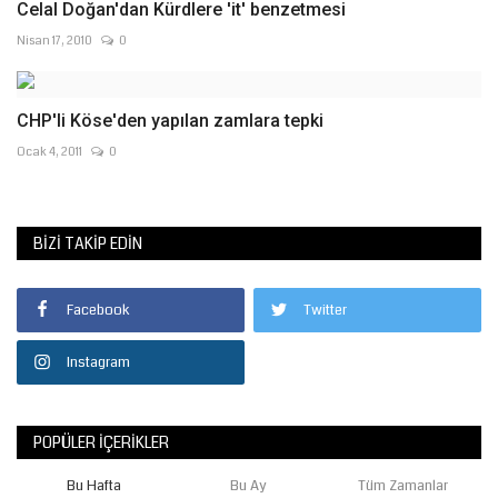
Celal Doğan'dan Kürdlere 'it' benzetmesi
Nisan 17, 2010
0
CHP'li Köse'den yapılan zamlara tepki
Ocak 4, 2011
0
BIZI TAKIP EDIN
Facebook
Twitter
Instagram
POPÜLER İÇERIKLER
Bu Hafta
Bu Ay
Tüm Zamanlar