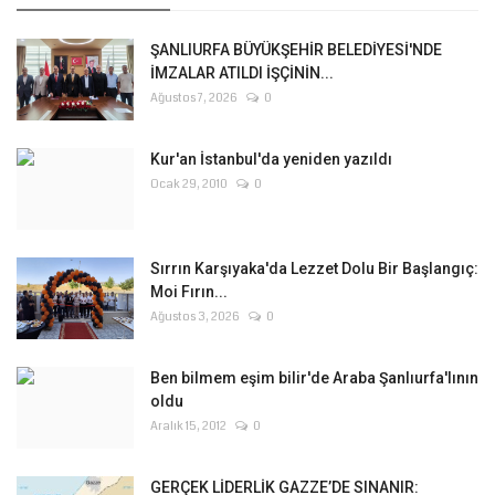
ŞANLIURFA BÜYÜKŞEHİR BELEDİYESİ'NDE
İMZALAR ATILDI İŞÇİNİN...
Ağustos 7, 2026
0
Kur'an İstanbul'da yeniden yazıldı
Ocak 29, 2010
0
Sırrın Karşıyaka'da Lezzet Dolu Bir Başlangıç:
Moi Fırın...
Ağustos 3, 2026
0
Ben bilmem eşim bilir'de Araba Şanlıurfa'lının
oldu
Aralık 15, 2012
0
GERÇEK LİDERLİK GAZZE’DE SINANIR: