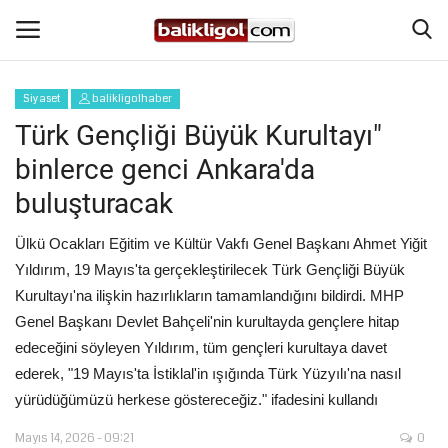
Siyaset
balikligolhaber
Giriş Yap
Kaydol
Türk Gençliği Büyük Kurultayı"
binlerce genci Ankara'da
Anasayfa
buluşturacak
Köşe Yazıları
Ülkü Ocakları Eğitim ve Kültür Vakfı Genel Başkanı Ahmet Yiğit
Yıldırım, 19 Mayıs'ta gerçekleştirilecek Türk Gençliği Büyük
Magazin
Kurultayı'na ilişkin hazırlıkların tamamlandığını bildirdi. MHP
Genel Başkanı Devlet Bahçeli'nin kurultayda gençlere hitap
Şanlıurfa
edeceğini söyleyen Yıldırım, tüm gençleri kurultaya davet
ederek, "19 Mayıs'ta İstiklal'in ışığında Türk Yüzyılı'na nasıl
Eğitim
yürüdüğümüzü herkese göstereceğiz." ifadesini kullandı
Spor
Mayıs 14, 2026 - 09:21
0