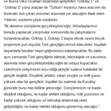
ve Bursa Ülkü Ocakları tarafından geliştirilen "Göktay 1" ve
"Göktay 2" yarış araçları ile "Türkan" insansız hava aracının da
festivalin öne çıkan unsurları arasında yer alacağını ifade eden
Yıldırım, sözlerini şöyle sürdürdü:
"İlk deneme sürüşlerini gerçekleştireceğiz. Arkadaşlarımız
burada yapılacak yarışmalar sonrasında da çalışmalarını
hızlandıracaklar. Göktay 1, Göktay 2 başta olmak üzere birçok
projemizle yurt dışında Türk gençliğini temsil edecekler. İnşallah
başarılarla beraber hepsi göğsümüzü kabartacaklar. Bu tablo
aynı zamanda Türk gençliğinin bilimde, teknolojide ve savunma
alanında neler gerçekleştirebileceğini de ortaya koyacaktır.
Liderimizin yetişmesini arzu ettiği gençlik sadece kalabalık bir
gençlik değildir. Disiplinli, ahlaklı, vatan sevgisi ve milli şuuru
yüksek olan bir gençliktir. İnşallah bu salonda da Kurultay
gününde bunu hep birlikte göreceğiz. Gençlerimizin ne kadar
disiplinli olduğunu, ne kadar ahlaklı olduğunu, milli şuurunun ne
kadar yüksek olduğunu ve teknoloji anlamında neler
geliştirdiğini, ne kadar nitelikli olduğunu göstermiş olacağız."