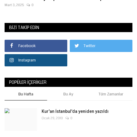
Mart 3, 2025
0
Gündem
Tekno Bilim
BIZI TAKIP EDIN
Ekonomi
Facebook
Twitter
Siyaset
Instagram
Galeriler
POPÜLER İÇERIKLER
Yaşam
Bu Hafta
Bu Ay
Tüm Zamanlar
Künye
Kur'an İstanbul'da yeniden yazıldı
Ocak 29, 2010
0
Sağlık
İletişim