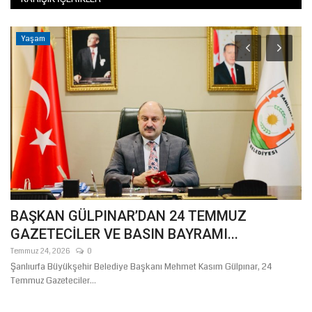
Köşe Yazıları
TEMMUZ
HER CANLI ÖLÜMÜ TADACAKTIR
MI...
Ağustos 5, 2026
0
sım Gülpınar, 24