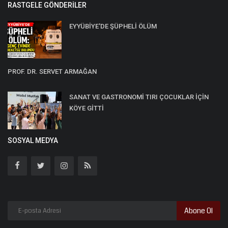
RASTGELE GÖNDERILER
EYYÜBİYE'DE ŞÜPHELİ ÖLÜM
PROF. DR. SERVET ARMAĞAN
SANAT VE GASTRONOMİ TIRI ÇOCUKLAR İÇİN
KÖYE GİTTİ
SOSYAL MEDYA
Abone Ol