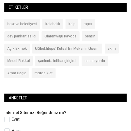
ETIKETLER
bozova belediyesi
kalabalık
kalp
rapor
dev pankart asıldı
Olarenwaju Kayode
benzin
Açık Ekmek
Göbeklitepe: Kutsal Bir Mekanın Gizemi
akım
Mesut Bakkal
şanlıurfa intihar girişimi
can alıyordu
Amar Begic
motosiklet
ANKETLER
İnternet Sitemizi Beğendiniz mi?
Evet
Hayır