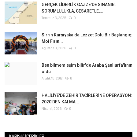
GERÇEK LİDERLİK GAZZE’DE SINANIR:
SORUMLULUKLA, CESARETLE,...
Kültür Sanat
Temmuz 3, 2025
0
Sırrın Karşıyaka'da Lezzet Dolu Bir Başlangıç:
Moi Fırın...
Ağustos 3, 2026
0
Ben bilmem eşim bilir'de Araba Şanlıurfa'lının
oldu
Aralık 15, 2012
0
HALİLİYE'DE ZEHİR TACİRLERİNE OPERASYON:
2020’DEN KALMA...
Nisan 1, 2026
0
KARIŞIK İÇERIKLER