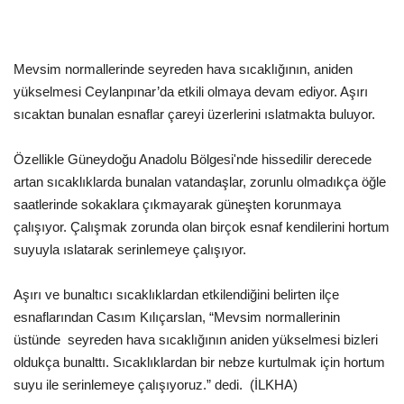
Gündem
Mevsim normallerinde seyreden hava sıcaklığının, aniden
Tekno Bilim
yükselmesi Ceylanpınar’da etkili olmaya devam ediyor. Aşırı
sıcaktan bunalan esnaflar çareyi üzerlerini ıslatmakta buluyor.
Ekonomi
Özellikle Güneydoğu Anadolu Bölgesi'nde hissedilir derecede
Siyaset
artan sıcaklıklarda bunalan vatandaşlar, zorunlu olmadıkça öğle
saatlerinde sokaklara çıkmayarak güneşten korunmaya
Galeriler
çalışıyor. Çalışmak zorunda olan birçok esnaf kendilerini hortum
suyuyla ıslatarak serinlemeye çalışıyor.
Yaşam
Aşırı ve bunaltıcı sıcaklıklardan etkilendiğini belirten ilçe
Künye
esnaflarından Casım Kılıçarslan, “Mevsim normallerinin
üstünde seyreden hava sıcaklığının aniden yükselmesi bizleri
Sağlık
oldukça bunalttı. Sıcaklıklardan bir nebze kurtulmak için hortum
suyu ile serinlemeye çalışıyoruz.” dedi. (İLKHA)
İletişim