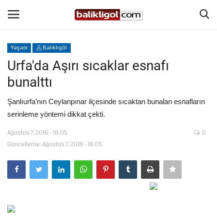
Yaşam
Balıklıgöl
Giriş Yap
Kaydol
Urfa'da Aşırı sıcaklar esnafı
bunalttı
Anasayfa
Şanlıurfa’nın Ceylanpınar ilçesinde sıcaktan bunalan esnafların
Köşe Yazıları
serinleme yöntemi dikkat çekti.
Ağustos 7, 2016 - 18:05
0
Magazin
Güncelleme: Ağustos 7, 2016 - 18:05
Şanlıurfa
Eğitim
Spor