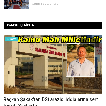
Ağustos 3, 2026
0
KARIŞIK İÇERIKLER
Siyaset
Başkan Şakak'tan DSİ arazisi iddialarına sert
Ş
tepki! "Şanlıurfa...
T