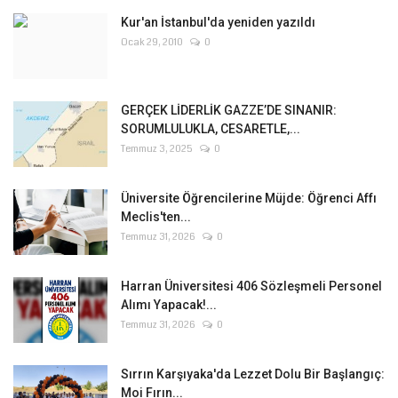
Kur'an İstanbul'da yeniden yazıldı
Ocak 29, 2010
0
GERÇEK LİDERLİK GAZZE’DE SINANIR:
SORUMLULUKLA, CESARETLE,...
Temmuz 3, 2025
0
Üniversite Öğrencilerine Müjde: Öğrenci Affı
Meclis'ten...
Temmuz 31, 2026
0
Harran Üniversitesi 406 Sözleşmeli Personel
Alımı Yapacak!...
Temmuz 31, 2026
0
Sırrın Karşıyaka'da Lezzet Dolu Bir Başlangıç:
Moi Fırın...