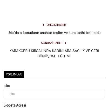
Kültür Sanat
ÖNCEKI HABER
Urfa'da o konutların anahtar teslim ve kura tarihi belli oldu
SONRAKI HABER
KARAKÖPRÜ KIRSALINDA KADINLARA SAĞLIK VE GERİ
DÖNÜŞÜM EĞİTİMİ
YORUMLAR
İsim
E-posta Adresi