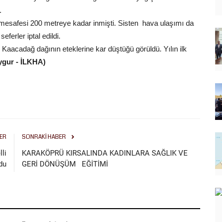
.
ş mesafesi 200 metreye kadar inmişti. Sisten hava ulaşımı da
ferler iptal edildi.
aacadağ dağının eteklerine kar düştüğü görüldü. Yılın ilk
ygur - İLKHA)
ER
SONRAKI HABER
lli
KARAKÖPRÜ KIRSALINDA KADINLARA SAĞLIK VE
du
GERİ DÖNÜŞÜM EĞİTİMİ