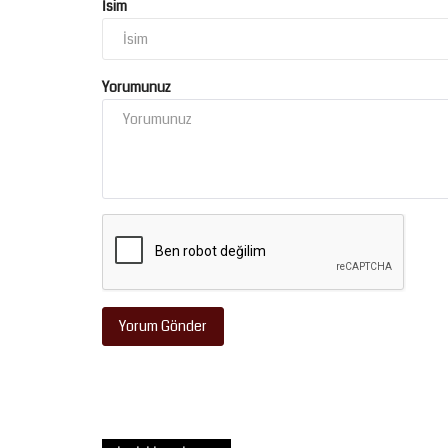
İsim
Yorumunuz
Tekno Bilim
Yorum Gönder
Şanlıurfa Valisi Hasan Şıldak:
"TEKNOFEST’e Rekor Katılımla..
Temmuz 20, 2026
0
Şanlıurfa Valisi Hasan Şıldak, 30 Eylül - 4 Ekim 202