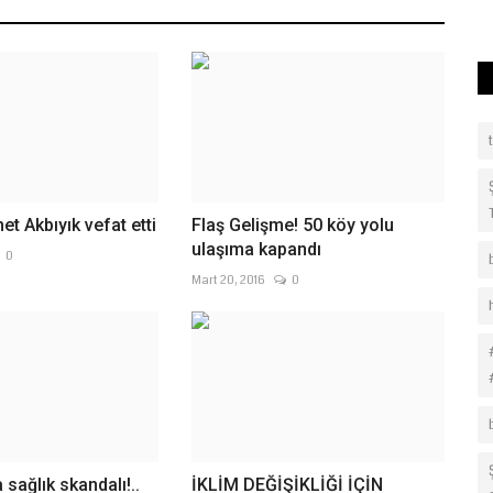
tarafından düzenlenen...
t Akbıyık vefat etti
Flaş Gelişme! 50 köy yolu
ulaşıma kapandı
0
Mart 20, 2016
0
 sağlık skandalı!..
İKLİM DEĞİŞİKLİĞİ İÇİN