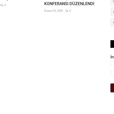
KONFERANSI DÜZENLENDİ
0
Kasım 26, 2015
0
İ