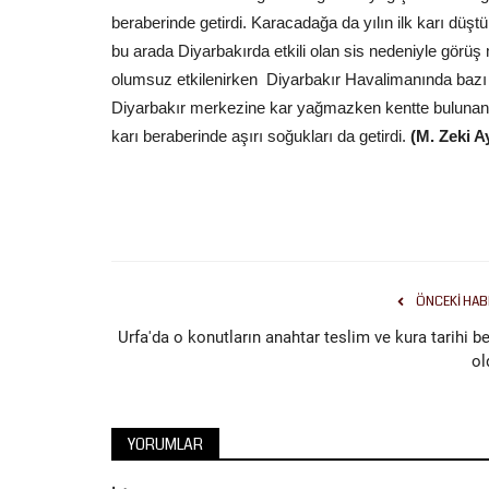
beraberinde getirdi. Karacadağa da yılın ilk karı düştü
bu arada Diyarbakırda etkili olan sis nedeniyle görü
olumsuz etkilenirken Diyarbakır Havalimanında bazı se
Diyarbakır merkezine kar yağmazken kentte bulunan K
karı beraberinde aşırı soğukları da getirdi.
(M. Zeki A
ÖNCEKI HAB
Urfa'da o konutların anahtar teslim ve kura tarihi be
ol
YORUMLAR