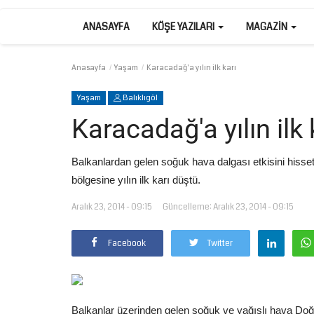
ANASAYFA
KÖŞE YAZILARI
MAGAZIN
Anasayfa
Yaşam
Karacadağ'a yılın ilk karı
Yaşam
Balıklıgöl
Karacadağ'a yılın ilk 
Balkanlardan gelen soğuk hava dalgası etkisini hisset
bölgesine yılın ilk karı düştü.
Aralık 23, 2014 - 09:15
Güncelleme: Aralık 23, 2014 - 09:15
Facebook
Twitter
Balkanlar üzerinden gelen soğuk ve yağışlı hava Do