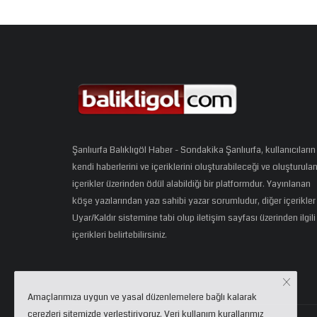
Şanlıurfa Balıklıgöl Haber - Sondakika Şanlıurfa, kullanıcıların
kendi haberlerini ve içeriklerini oluşturabileceği ve oluşturula
içerikler üzerinden ödül alabildiği bir platformdur. Yayınlanan
köşe yazılarından yazı sahibi yazar sorumludur, diğer içerikler
Uyar/Kaldır sistemine tabi olup iletişim sayfası üzerinden ilgili
içerikleri belirtebilirsiniz.
Amaçlarımıza uygun ve yasal düzenlemelere bağlı kalarak
çerezleri sitemizde yerleştiriyoruz. Veri kullanım kurallarımız