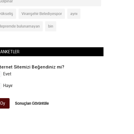
Gülpınar
yükseliş
Viranşehir Belediyespor
aynı
depremde bulunamayan
bin
ANKETLER
nternet Sitemizi Beğendiniz mi?
Evet
Hayır
Oy
Sonuçları Görüntüle