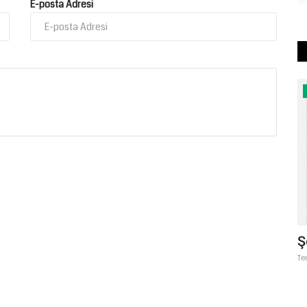
E-posta Adresi
Gündem
Bozova'da Yasa Dışı Kenevir
Ş
.
Operasyonu: 610 Kök Kenevir...
Te
Ağustos 5, 2026
0
6 tarihleri
Şanlıurfa’nın Bozova ilçesinde Jandarma ve JASAT ekipleri