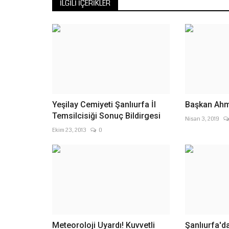
arasında kentte...
İLGILI İÇERIKLER
Yeşilay Cemiyeti Şanlıurfa İl
Başkan Ahme
Temsilcisiği Sonuç Bildirgesi
Nisan 3, 2019
Ekim 23, 2013
0
Meteoroloji Uyardı! Kuvvetli
Şanlıurfa'da