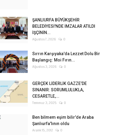
ŞANLIURFA BÜYÜKŞEHİR
BELEDİYESİ'NDE İMZALAR ATILDI
İŞÇİNİN...
Ağustos 7, 2026
0
Sırrın Karşıyaka'da Lezzet Dolu Bir
Başlangıç: Moi Fırın...
Ağustos 3, 2026
0
GERÇEK LİDERLİK GAZZE’DE
SINANIR: SORUMLULUKLA,
CESARETLE,...
Temmuz 3, 2025
0
Ben bilmem eşim bilir'de Araba
Şanlıurfa'lının oldu
Aralık 15, 2012
0