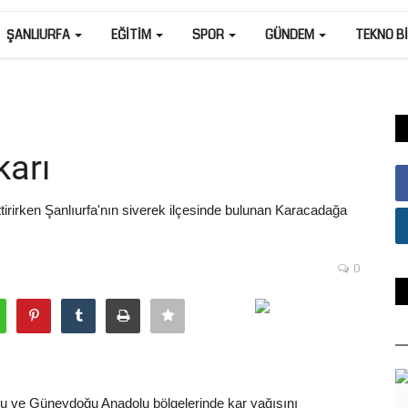
ŞANLIURFA
EĞITIM
SPOR
GÜNDEM
TEKNO B
karı
tirirken Şanlıurfa'nın siverek ilçesinde bulunan Karacadağa
0
ğu ve Güneydoğu Anadolu bölgelerinde kar yağışını