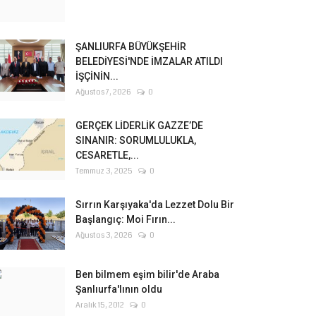
ŞANLIURFA BÜYÜKŞEHİR
BELEDİYESİ'NDE İMZALAR ATILDI
İŞÇİNİN...
Ağustos 7, 2026
0
GERÇEK LİDERLİK GAZZE’DE
SINANIR: SORUMLULUKLA,
CESARETLE,...
Temmuz 3, 2025
0
Sırrın Karşıyaka'da Lezzet Dolu Bir
Başlangıç: Moi Fırın...
Ağustos 3, 2026
0
Ben bilmem eşim bilir'de Araba
Şanlıurfa'lının oldu
Aralık 15, 2012
0