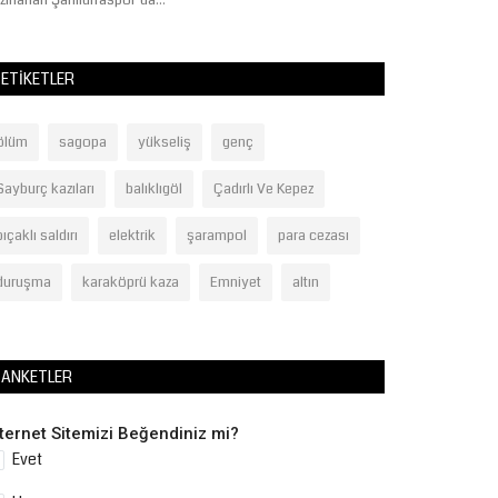
TEKNOFEST 2026 iç
ETIKETLER
ölüm
sagopa
yükseliş
genç
Sayburç kazıları
balıklıgöl
Çadırlı Ve Kepez
bıçaklı saldırı
elektrik
şarampol
para cezası
duruşma
karaköprü kaza
Emniyet
altın
ANKETLER
nternet Sitemizi Beğendiniz mi?
Evet