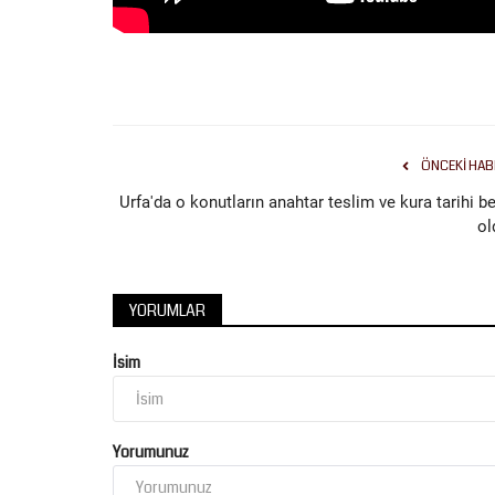
Şanlıurfa
ÖNCEKI HAB
Urfa'da o konutların anahtar teslim ve kura tarihi be
ol
YORUMLAR
İsim
ıurfa Adıyla Şanlı,
60 Yıllık Hasret Sona Erdi: Hedi
Köklerinin İzini...
Ağustos 5, 2026
0
Yorumunuz
kanı Mehmet Kasım Gülpınar,
Balıkesir'de yaklaşık 60 yıldır yaşayan 81 yaşında