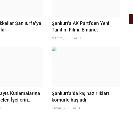
kkallar Şanlıurfa’ya
Şanlıurfa AK Parti’den Yeni
lar
Tanıtım Filmi: Emanet
0
Mart 25, 2019
0
ayıs Kutlamalarına
Şanlıurfa'da kış hazırlıkları
len İşçilerin...
kömürle başladı
0
Kasım 1, 2019
0