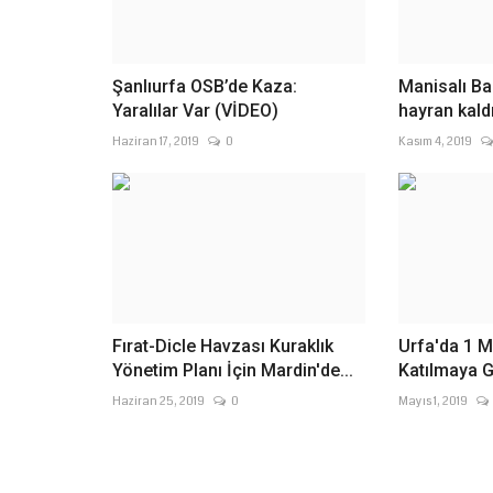
Şanlıurfa OSB’de Kaza:
Manisalı Ba
Yaralılar Var (VİDEO)
hayran kaldı
Haziran 17, 2019
0
Kasım 4, 2019
Fırat-Dicle Havzası Kuraklık
Urfa'da 1 M
Yönetim Planı İçin Mardin'de...
Katılmaya Ge
Haziran 25, 2019
0
Mayıs 1, 2019