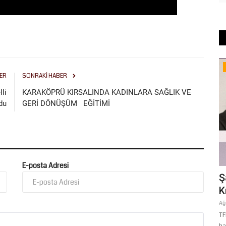
Spor
K
ER
SONRAKI HABER
F
lli
KARAKÖPRÜ KIRSALINDA KADINLARA SAĞLIK VE
du
GERİ DÖNÜŞÜM EĞİTİMİ
Te
E-posta Adresi
be Nine
Şanlıurfaspor Teknik Direktörü Gürses
Kılıç İddialı Konuştu:...
Ağustos 5, 2026
0
ki Hedibe
TFF 2. Lig Beyaz Grup’ta yeni sezona iddialı bir giriş yapmaya