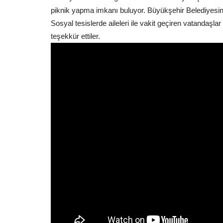
piknik yapma imkanı buluyor. Büyükşehir Belediyesinin 
Sosyal tesislerde aileleri ile vakit geçiren vatandaş
teşekkür ettiler.