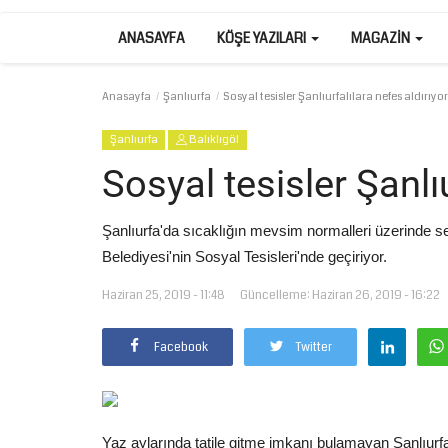
ANASAYFA
KÖŞE YAZILARI
MAGAZIN
Anasayfa
Şanlıurfa
Sosyal tesisler Şanlıurfalılara nefes aldırıyor
Şanlıurfa
Balıklıgöl
Sosyal tesisler Şanlıu
Şanlıurfa'da sıcaklığın mevsim normalleri üzerinde sey
Belediyesi'nin Sosyal Tesisleri'nde geçiriyor.
Haziran 25, 2019 - 11:48
Güncelleme: Haziran 26, 2019 - 16:22
Facebook
Twitter
Yaz aylarında tatile gitme imkanı bulamayan Şanlıurfalı