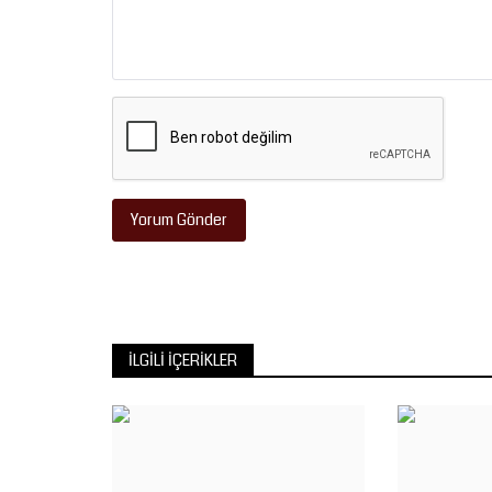
Nine, yıllardır merak...
Yorum Gönder
İLGILI İÇERIKLER