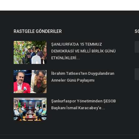
RASTGELE GÖNDERILER
S
ŞANLIURFA'DA 15 TEMMUZ
DEMOKRASİ VE MİLLÎ BİRLİK GÜNÜ
ETKİNLİKLERİ...
n
İbrahim Tatlıses’ten Duygulandıran
Anneler Günü Paylaşımı
Şanlıurfaspor Yönetiminden ŞESOB
Başkanı İsmail Karacabey’e...