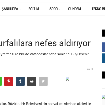
ŞANLIURFA
EĞITIM
SPOR
GÜNDEM
TEKNO B
rfalılara nefes aldırıyor
retmesi ile birlikte vatandaşlar hafta sonlarını Büyükşehir
0
lar, Büyükşehir Belediyesi'nin sosyal tesislerinde aileleri ile