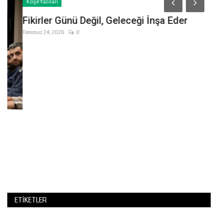
Köşe Yazıları
Fikirler Günü Değil, Geleceği İnşa Eder
Temmuz 24, 2026
0
M
M
Ha
Fi
var
ETIKETLER