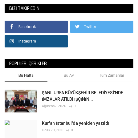
BIZI TAKIP EDIN
Gündem
Tekno Bilim
Facebook
Twitter
Instagram
Ekonomi
Galeriler
POPÜLER İÇERIKLER
Siyaset
Bu Hafta
Bu Ay
Tüm Zamanlar
Künye
ŞANLIURFA BÜYÜKŞEHİR BELEDİYESİ'NDE
İMZALAR ATILDI İŞÇİNİN...
Yaşam
Ağustos 7, 2026
0
İletişim
Kur'an İstanbul'da yeniden yazıldı
Ocak 29, 2010
0
Sağlık