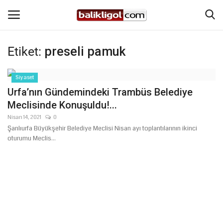
Etiket:
preseli pamuk
Giriş Yap
Kaydol
Siyaset
Anasayfa
Urfa’nın Gündemindeki Trambüs Belediye
Meclisinde Konuşuldu!...
Köşe Yazıları
Nisan 14, 2021
0
Şanlıurfa Büyükşehir Belediye Meclisi Nisan ayı toplantılarının ikinci
Şanlıurfa
oturumu Meclis...
Eğitim
Magazin
Spor