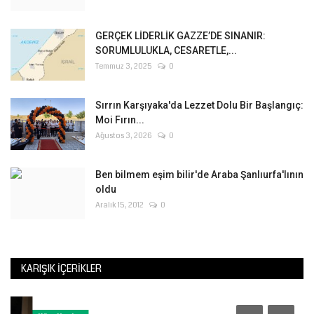
Kültür Sanat
GERÇEK LİDERLİK GAZZE’DE SINANIR:
SORUMLULUKLA, CESARETLE,...
Temmuz 3, 2025
0
Sırrın Karşıyaka'da Lezzet Dolu Bir Başlangıç:
Moi Fırın...
Ağustos 3, 2026
0
Ben bilmem eşim bilir'de Araba Şanlıurfa'lının
oldu
Aralık 15, 2012
0
KARIŞIK İÇERIKLER