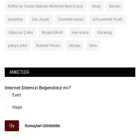
Kültür ve Turizm Bakanı Mehmet Nuri Ersoy
deaş
benzin
kesintisi
Zan Zuzek
Osmanlı miras
urfa pamuk fiyatı
Uğurcan Çakır
Bryan Okoh
karı-koca
Karakaş
çatıya çıktı
Sumud Filosu
altyapı
bina
ANKETLER
İnternet Sitemizi Beğendiniz mi?
Evet
Hayır
Oy
Sonuçları Görüntüle