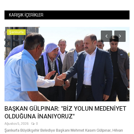
KARIŞIK İÇERIKLER
Şanlıurfa
BAŞKAN GÜLPINAR: "BİZ YOLUN MEDENİYET
D
OLDUĞUNA İNANIYORUZ"
Li
Ağustos 5, 2026
0
Te
R
Şanlıurfa Büyükşehir Belediye Başkanı Mehmet Kasım Gülpınar, Hilvan
Dı