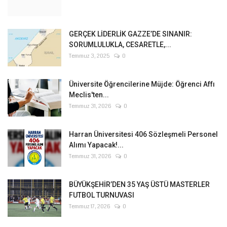
GERÇEK LİDERLİK GAZZE’DE SINANIR:
SORUMLULUKLA, CESARETLE,...
Temmuz 3, 2025
0
Üniversite Öğrencilerine Müjde: Öğrenci Affı
Meclis'ten...
Temmuz 31, 2026
0
Harran Üniversitesi 406 Sözleşmeli Personel
Alımı Yapacak!...
Temmuz 31, 2026
0
BÜYÜKŞEHİR’DEN 35 YAŞ ÜSTÜ MASTERLER
FUTBOL TURNUVASI
Temmuz 17, 2026
0