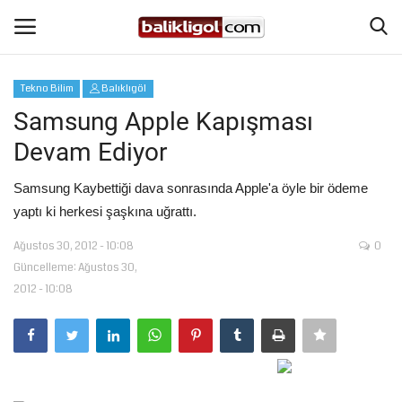
Tekno Bilim
Balıklıgöl
Giriş Yap
Kaydol
Samsung Apple Kapışması
Devam Ediyor
Anasayfa
Samsung Kaybettiği dava sonrasında Apple'a öyle bir ödeme
Köşe Yazıları
yaptı ki herkesi şaşkına uğrattı.
Ağustos 30, 2012 - 10:08
0
Magazin
Güncelleme: Ağustos 30,
2012 - 10:08
Şanlıurfa
Eğitim
Spor