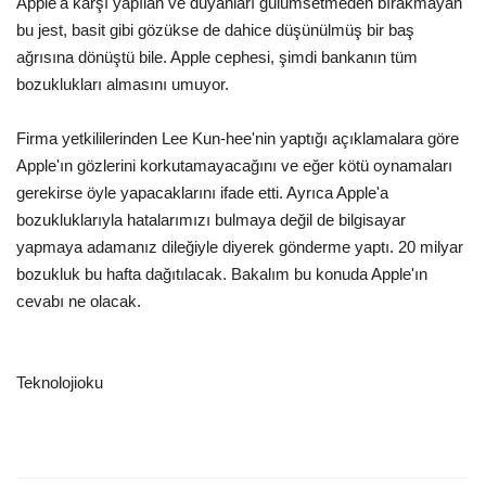
Apple'a karşı yapılan ve duyanları gülümsetmeden bırakmayan
bu jest, basit gibi gözükse de dahice düşünülmüş bir baş
Kültür Sanat
ağrısına dönüştü bile. Apple cephesi, şimdi bankanın tüm
bozuklukları almasını umuyor.
Firma yetkililerinden Lee Kun-hee'nin yaptığı açıklamalara göre
Apple'ın gözlerini korkutamayacağını ve eğer kötü oynamaları
gerekirse öyle yapacaklarını ifade etti. Ayrıca Apple'a
bozukluklarıyla hatalarımızı bulmaya değil de bilgisayar
yapmaya adamanız dileğiyle diyerek gönderme yaptı. 20 milyar
bozukluk bu hafta dağıtılacak. Bakalım bu konuda Apple'ın
cevabı ne olacak.
Teknolojioku