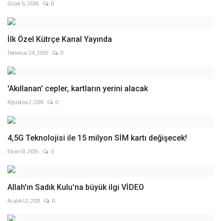
Ocak 5, 2016
0
İlk Özel Kütrçe Kanal Yayında
Temmuz 24, 2010
0
'Akıllanan' cepler, kartların yerini alacak
Ağustos 2, 2011
0
4,5G Teknolojisi ile 15 milyon SİM kartı değişecek!
Ekim 19, 2015
0
Allah'ın Sadık Kulu'na büyük ilgi VİDEO
Aralık 13, 2011
0