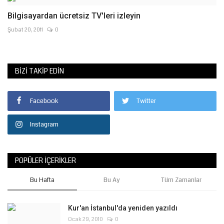
Bilgisayardan ücretsiz TV'leri izleyin
Şubat 20, 2011
0
BIZI TAKIP EDIN
Facebook
Twitter
Instagram
POPÜLER İÇERIKLER
Bu Hafta
Bu Ay
Tüm Zamanlar
Kur'an İstanbul'da yeniden yazıldı
Ocak 29, 2010
0