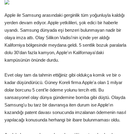
Gündem
Apple ile Samsung arasındaki gerginlik tüm yoğunluyla kaldığı
yerden devam ediyor. Apple yetkilileri, şok edici bir haberle
Tekno Bilim
uyandı. Samsung dünyada eşi benzeri bulunmayan nadir bir
olaya imza attı. Olay Silikon Vadisi'nin içinde yer aldığı
Ekonomi
Kaliforniya bölgesinde meydana geldi. 5 sentlik bozuk paralarla
dolu 30'dan fazla kamyon, Apple'ın Kalifornaya'daki
Siyaset
kampüsünün önünde durdu.
Galeriler
Evet olay tam da tahmin ettiğiniz gibi oldukça komik ve bir o
kadar düşündürücü. Güney Koreli firma Apple'a olan 1 milyar
Yaşam
dolar borcunu 5 cent'le ödeme yolunu tercih etti. Bu
sansasyonel olay dünya gündemine bomba gibi düştü. Olayda
Künye
Samsung'u bu tarz bir davranışa iten durum ise Apple'ın
kazandığı patent davası sonucunda imzalanan ödemenin nasıl
Sağlık
yapılacağı konusunda herhangi bir ibare bulunmaması oldu.
İletişim