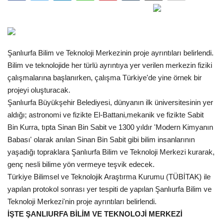
Gündem
Tekno Bilim
Şanlıurfa Bilim ve Teknoloji Merkezinin proje ayrıntıları belirlendi.
Bilim ve teknolojide her türlü ayrıntıya yer verilen merkezin fiziki
Ekonomi
çalışmalarına başlanırken, çalışma Türkiye'de yine örnek bir
projeyi oluşturacak.
Siyaset
Şanlıurfa Büyükşehir Belediyesi, dünyanın ilk üniversitesinin yer
aldığı; astronomi ve fizikte El-Battani,mekanik ve fizikte Sabit
Galeriler
Bin Kurra, tıpta Sinan Bin Sabit ve 1300 yıldır 'Modern Kimyanın
Babası' olarak anılan Sinan Bin Sabit gibi bilim insanlarının
Yaşam
yaşadığı topraklara Şanlıurfa Bilim ve Teknoloji Merkezi kurarak,
genç nesli bilime yön vermeye teşvik edecek.
Künye
Türkiye Bilimsel ve Teknolojik Araştırma Kurumu (TÜBİTAK) ile
yapılan protokol sonrası yer tespiti de yapılan Şanlıurfa Bilim ve
Sağlık
Teknoloji Merkezi'nin proje ayrıntıları belirlendi.
İŞTE ŞANLIURFA BİLİM VE TEKNOLOJİ MERKEZİ
İletişim