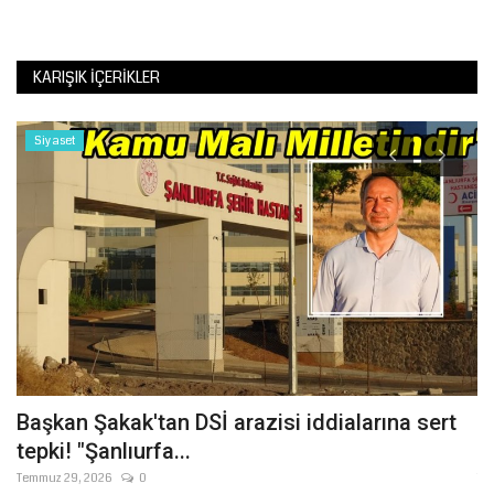
KARIŞIK İÇERIKLER
Siyaset
Başkan Şakak'tan DSİ arazisi iddialarına sert
Ş
tepki! "Şanlıurfa...
T
Temmuz 29, 2026
0
Te