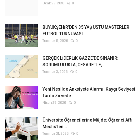
Ocak 29, 2010
0
BÜYÜKŞEHİR’DEN 35 YAŞ ÜSTÜ MASTERLER
FUTBOL TURNUVASI
Temmuz 17, 2026
0
GERÇEK LİDERLİK GAZZE’DE SINANIR:
SORUMLULUKLA, CESARETLE,...
Temmuz 3, 2025
0
Yeni Nesilde Anksiyete Alarmı: Kaygı Seviyesi
Tarihi Zirvede
Nisan 25, 2026
0
Üniversite Öğrencilerine Müjde: Öğrenci Affı
Meclis'ten...
Temmuz 31, 2026
0