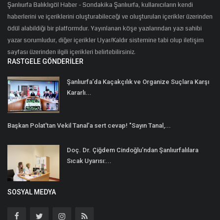
Şanlıurfa Balıklıgöl Haber - Sondakika Şanlıurfa, kullanıcıların kendi
haberlerini ve içeriklerini oluşturabileceği ve oluşturulan içerikler üzerinden
ödül alabildiği bir platformdur. Yayınlanan köşe yazılarından yazı sahibi
yazar sorumludur, diğer içerikler Uyar/Kaldır sistemine tabi olup iletişim
sayfası üzerinden ilgili içerikleri belirtebilirsiniz.
RASTGELE GÖNDERILER
Şanlıurfa’da Kaçakçılık ve Organize Suçlara Karşı
Kararlı...
Başkan Polat'tan Vekil Tanal’a sert cevap! "Sayın Tanal,...
Doç. Dr. Çiğdem Cindoğlu’ndan Şanlıurfalılara
Sıcak Uyarısı:...
SOSYAL MEDYA