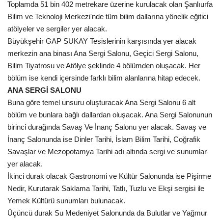
Toplamda 51 bin 402 metrekare üzerine kurulacak olan Şanlıurfa
Bilim ve Teknoloji Merkezi'nde tüm bilim dallarına yönelik eğitici
Kültür Sanat
atölyeler ve sergiler yer alacak.
Büyükşehir GAP SUKAY Tesislerinin karşısında yer alacak
merkezin ana binası Ana Sergi Salonu, Geçici Sergi Salonu,
Bilim Tiyatrosu ve Atölye şeklinde 4 bölümden oluşacak. Her
bölüm ise kendi içersinde farklı bilim alanlarına hitap edecek.
ANA SERGİ SALONU
Buna göre temel unsuru oluşturacak Ana Sergi Salonu 6 alt
bölüm ve bunlara bağlı dallardan oluşacak. Ana Sergi Salonunun
birinci durağında Savaş Ve İnanç Salonu yer alacak. Savaş ve
İnanç Salonunda ise Dinler Tarihi, İslam Bilim Tarihi, Coğrafik
Savaşlar ve Mezopotamya Tarihi adı altında sergi ve sunumlar
yer alacak.
İkinci durak olacak Gastronomi ve Kültür Salonunda ise Pişirme
Nedir, Kurutarak Saklama Tarihi, Tatlı, Tuzlu ve Ekşi sergisi ile
Yemek Kültürü sunumları bulunacak.
Üçüncü durak Su Medeniyet Salonunda da Bulutlar ve Yağmur