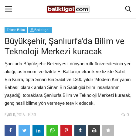
Tekno Bilim
Balıklıgöl
Giriş Yap
Kaydol
Büyükşehir, Şanlıurfa'da Bilim ve
Teknoloji Merkezi kuracak
Anasayfa
Şanlıurfa Büyükşehir Belediyesi, dünyanın ilk üniversitesinin yer
Köşe Yazıları
aldığı; astronomi ve fizikte El-Battani,mekanik ve fizikte Sabit
Bin Kurra, tıpta Sinan Bin Sabit ve 1300 yıldır 'Modern Kimyanın
Magazin
Babası' olarak anılan Sinan Bin Sabit gibi bilim insanlarının
yaşadığı topraklara Şanlıurfa Bilim ve Teknoloji Merkezi kurarak,
Şanlıurfa
genç nesli bilime yön vermeye teşvik edecek.
Eğitim
Eylül 11, 2018 - 14:39
0
Spor