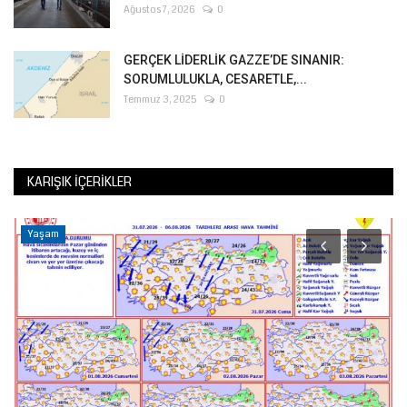
Ağustos 7, 2026
0
GERÇEK LİDERLİK GAZZE’DE SINANIR:
SORUMLULUKLA, CESARETLE,...
Temmuz 3, 2025
0
KARIŞIK İÇERIKLER
Yaşam