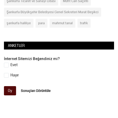
Şanlıurfa Ticaret ve Sanayi Odası
Müfit Can Saçıntı
Şanlıurfa Büyükşehir Belediyesi Genel Sekreteri Murat Beşikci
şanlıurfa haliliye
para
mahmut tanal
trafik
ANKETLER
İnternet Sitemizi Beğendiniz mi?
Evet
Hayır
Oy
Sonuçları Görüntüle