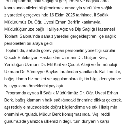
Bu kapsamda, halk sağlığını geliştirmek ve bağışıklama
konusunda aileleri bilgilendirmek amacıyla yürütülen sağlık
Kültür Sanat
ziyaretleri çerçevesinde 16 Ekim 2025 tarihinde, İl Sağlık
Müdürümüz Dr. Öğr. Üyesi Erhan Berk’in katılımıyla,
Müdürlüğümüze bağlı Haliliye Ağız ve Diş Sağlığı Hastanesi
Toplantı Salonu’nda saha ziyaretleri gerçekleştiren ilçe sağlık
personelleri bir araya geldi.
Toplantıda, sahada görev yapan personelin yönelttiği sorular
Çocuk Enfeksiyon Hastalıkları Uzmanı Dr. Gülşen Kes,
Yenidoğan Uzmanı Dr. Elif Kirit ve Çocuk Alerji ve İmmünoloji
Uzmanı Dr. Sümeyye Baylas tarafından yanıtlandı. Katılımcılar,
bağışıklama hizmetleri ve uygulamalara ilişkin bilgi, deneyim ve
iyi uygulama örneklerini paylaştı.
Programda ayrıca İl Sağlık Müdürümüz Dr. Öğr. Üyesi Erhan
Berk, bağışıklamanın halk sağlığındaki önemine dikkat çekerek,
aşı reddiyle mücadelede doğru bilgilendirme ve etkili iletişimin
önemini vurguladı. Müdür Berk konuşmasında, “Aşı reddi
günümüzde yalnızca ülkemizin değil, tüm dünyanın karşı