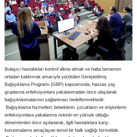
Gündem
Tekno Bilim
Ekonomi
Siyaset
Bulaşıcı hastalıkları kontrol altına almak ve hatta tamamen
Galeriler
ortadan kaldırmak amacıyla yürütülen Genişletilmiş
Bağışıklama Programı (GBP) kapsamında, hassas yaş
Yaşam
gruplarına enfeksiyonlara yakalanmadan önce ulaşılarak
bağışıklanmalarının sağlanması hedeflenmektedir.
Künye
Bağışıklama hizmetleri; bebeklerin, çocukların ve erişkinlerin
enfeksiyonlara yakalanma riskinin en yüksek olduğu
Sağlık
dönemlerden önce aşılanarak, ilgili hastalıklara karşı
korunmalarını amaçlayan temel bir halk sağlığı hizmetidir.
İletişim