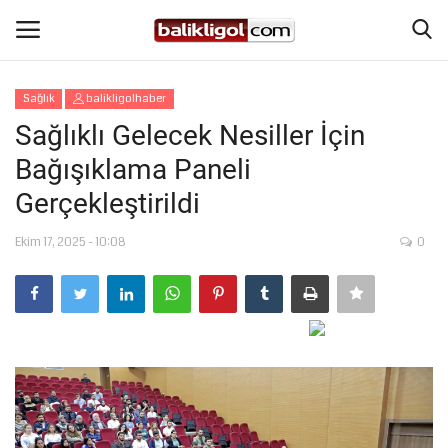
Sağlık
balikligolhaber
Giriş Yap
Kaydol
Sağlıklı Gelecek Nesiller İçin
Bağışıklama Paneli
Anasayfa
Gerçekleştirildi
Köşe Yazıları
Ekim 17, 2025 - 10:08
0
Magazin
Şanlıurfa
Eğitim
Spor