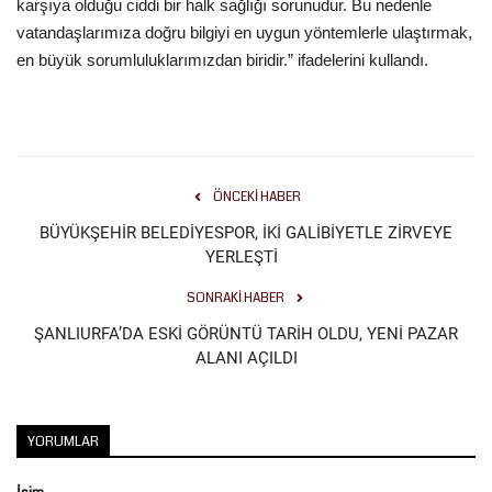
karşıya olduğu ciddi bir halk sağlığı sorunudur. Bu nedenle
vatandaşlarımıza doğru bilgiyi en uygun yöntemlerle ulaştırmak,
en büyük sorumluluklarımızdan biridir.” ifadelerini kullandı.
ÖNCEKI HABER
BÜYÜKŞEHİR BELEDİYESPOR, İKİ GALİBİYETLE ZİRVEYE
YERLEŞTİ
SONRAKI HABER
ŞANLIURFA’DA ESKİ GÖRÜNTÜ TARİH OLDU, YENİ PAZAR
ALANI AÇILDI
YORUMLAR