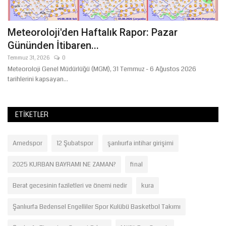
Meteoroloji'den Haftalık Rapor: Pazar
Ş
Gününden İtibaren...
İ
Temmuz 31, 2026
0
Ağ
Meteoroloji Genel Müdürlüğü (MGM), 31 Temmuz - 6 Ağustos 2026
Şa
tarihlerini kapsayan...
pe
ETIKETLER
Amedspor
12 Şubatspor
şanlıurfa intihar girişimi
2025 KURBAN BAYRAMI NE ZAMAN?
final
Berat gecesinin faziletleri ve önemi nedir
kura
Şanlıurfa Bedensel Engelliler Spor Kulübü Basketbol Takımı