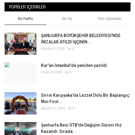
POPÜLER İÇERIKLER
Bu Hafta
Bu Ay
Tüm Zamanlar
ŞANLIURFA BÜYÜKŞEHİR BELEDİYESİ'NDE
İMZALAR ATILDI İŞÇİNİN...
Ağustos 7, 2026
0
Kur'an İstanbul'da yeniden yazıldı
Ocak 29, 2010
0
Sırrın Karşıyaka'da Lezzet Dolu Bir Başlangıç:
Moi Fırın...
Ağustos 3, 2026
0
Şanlıurfa Besi OTB'de Değişim Süreci Hız
Kazandı: Sırada...