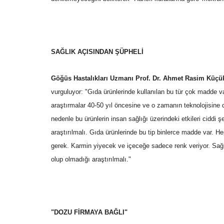
SAĞLIK AÇISINDAN ŞÜPHELİ
Dünya
Göğüs Hastalıkları Uzmanı Prof. Dr. Ahmet Rasim Küçük
vurguluyor: "Gıda ürünlerinde kullanılan bu tür çok madde var
araştırmalar 40-50 yıl öncesine ve o zamanın teknolojisine
nedenle bu ürünlerin insan sağlığı üzerindeki etkileri ciddi 
araştırılmalı. Gıda ürünlerinde bu tip binlerce madde var. 
gerek. Karmin yiyecek ve içeceğe sadece renk veriyor. Sağlığ
olup olmadığı araştırılmalı."
Gazze’ye Umut Köprüsü: Şanlıu
Bir Gemi ile Filoya...
Mart 25, 2026
0
Şanlıurfa İHH, Gazze’deki ablukayı kırmak için Nis
"DOZU FİRMAYA BAĞLI"
Akdeniz’e açılacak olan...