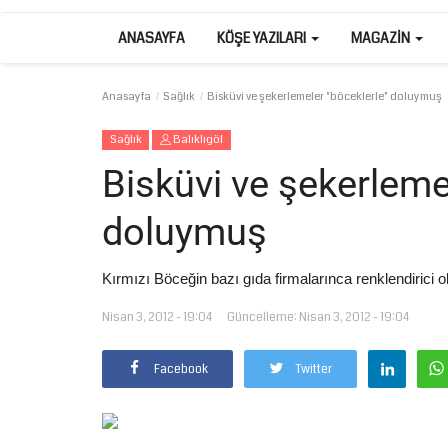
ANASAYFA
KÖŞE YAZILARI
MAGAZIN
Anasayfa
Sağlık
Bisküvi ve şekerlemeler "böceklerle" doluymuş
Sağlık
Balıklıgöl
Bisküvi ve şekerleme
doluymuş
Kırmızı Böceğin bazı gıda firmalarınca renklendirici ola
Nisan 3, 2012 - 19:04
Güncelleme: Nisan 3, 2012 - 19:04
Facebook
Twitter