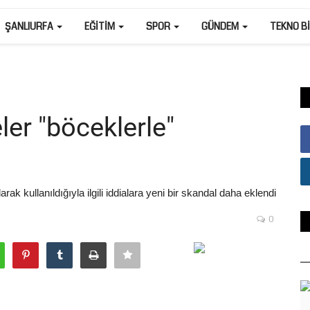
ŞANLIURFA
EĞITIM
SPOR
GÜNDEM
TEKNO B
ler "böceklerle"
rak kullanıldığıyla ilgili iddialara yeni bir skandal daha eklendi
0