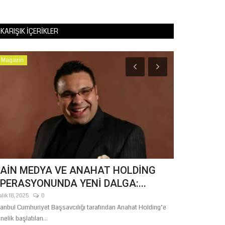
KARIŞIK İÇERIKLER
Magazin
Şanlıurfa
AİN MEDYA VE ANAHAT HOLDİNG
Şanlıurfa’d
PERASYONUNDA YENİ DALGA:...
TİHA Tokadı
alık 18, 2025
0
Ağustos 3, 2026
tanbul Cumhuriyet Başsavcılığı tarafından Anahat Holding’e
Şanlıurfa Valiliği
nelik başlatılan...
gaspı olayıyla...