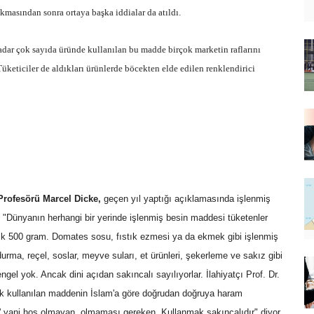
kmasından sonra ortaya başka iddialar da atıldı.
adar çok sayıda üründe kullanılan bu madde birçok marketin raflarını
Tüketiciler de aldıkları ürünlerde böcekten elde edilen renklendirici
Profesörü Marcel Dicke,
geçen yıl yaptığı açıklamasında işlenmiş
r: "Dünyanın herhangi bir yerinde işlenmiş besin maddesi tüketenler
şık 500 gram. Domates sosu, fıstık ezmesi ya da ekmek gibi işlenmiş
urma, reçel, soslar, meyve suları, et ürünleri, şekerleme ve sakız gibi
gel yok. Ancak dini açıdan sakıncalı sayılıyorlar. İlahiyatçı Prof. Dr.
arak kullanılan maddenin İslam'a göre doğrudan doğruya haram
h' yani hoş olmayan, olmaması gereken. Kullanmak sakıncalıdır" diyor.