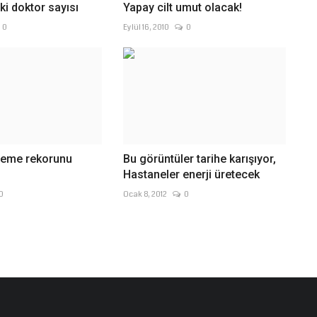
ki doktor sayısı
Yapay cilt umut olacak!
0
Eylül 16, 2010
0
üreme rekorunu
Bu görüntüler tarihe karışıyor,
Hastaneler enerji üretecek
0
Ocak 8, 2012
0