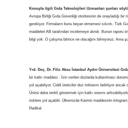
Konuyla ilgili Gıda Teknolojileri Uzmanları şunları söyl
Avrupa Birliği Gıda Güvenliği otoritesinin de onayladığı bi
gerekiyor. Firmaların bunu beyan etmemesi sıkıntı. Türk Gıd
maddeleri AB tarafından incelemeye alındı. Bunun raporu önümü
bilgi yok. O çalışma bitince ne olacağını bilmiyoruz. Ama şu 
Yrd. Doç. Dr. Filiz Aksu İstanbul Aydın Üniversitesi Gıd
bir katkı maddesi . İzin verilen dozlarda kullanılması durumu
yol açabiliyor. Ciddi üreticiler doz miktarını belirtiyor ancak
Ürünü daha renkli göstermek için katkı oranını arttırabiliyo
risklere yol açabilir. Ülkemizde Karmin maddesinin kilogram
Radikal