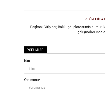
ÖNCEKI HAB
Başkanı Gülpınar, Balıklıgöl platosunda sürdürül
çalışmaları incele
YORUMLAR
İsim
Yorumunuz