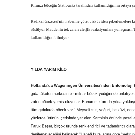
Kırmızı böceğin Statrbucks tarafından kullanıldığıının ortaya çı
Radikal Gazetesi'nin haberine göre, bisküviden şekerlemelere k
süslüyor. Maddenin tek zararı alerjik reaksiyonlara yol açması. 
kullanıldığını bilmiyor.
YILDA YARIM KİLO
Hollanda'da Wageningen Üniversitesi'nden Entomoloji 
gıda tüketen herkesin bir miktar böcek yediğini de anlatıyo
zaten böcek yemiş oluyorlar. Bunun miktarı da yılda yakla
tüm gıdalarda böcek var." Meyveli süt, yoğurt, bisküvi, dond
yüzlerce ürünün içerisinde yer alan Karminin önünde yasal en
Faruk Beşer, birçok üründe renklendirici ve tatlandırıcı ol
denilemeyeceğini belirterek "Hanefi kurallarına göre 'mekru