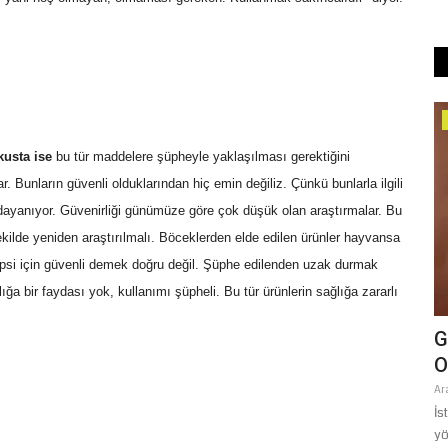
Spor
usta ise
bu tür maddelere şüpheyle yaklaşılması gerektiğini
. Bunların güvenli olduklarından hiç emin değiliz. Çünkü bunlarla ilgili
 dayanıyor. Güvenirliği günümüze göre çok düşük olan araştırmalar. Bu
şekilde yeniden araştırılmalı. Böceklerden elde edilen ürünler hayvansa
Hepsi için güvenli demek doğru değil. Şüphe edilenden uzak durmak
a bir faydası yok, kullanımı şüpheli. Bu tür ürünlerin sağlığa zararlı
rfa İHH
Şanlıurfaspor Teknik Direktörü Gürses
G
Kılıç İddialı Konuştu:...
O
Ağustos 5, 2026
0
Ar
an ayında
TFF 2. Lig Beyaz Grup’ta yeni sezona iddialı bir giriş yapmaya
İs
hazırlanan Şanlıurfaspor’da...
yö