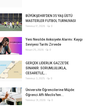
BÜYÜKŞEHİR’DEN 35 YAŞ ÜSTÜ
MASTERLER FUTBOL TURNUVASI
Temmuz 17, 2026
0
Yeni Nesilde Anksiyete Alarmı: Kaygı
Seviyesi Tarihi Zirvede
Nisan 25, 2026
0
GERÇEK LİDERLİK GAZZE’DE
SINANIR: SORUMLULUKLA,
CESARETLE,...
Temmuz 3, 2025
0
Üniversite Öğrencilerine Müjde:
Öğrenci Affı Meclis'ten...
Temmuz 31, 2026
0