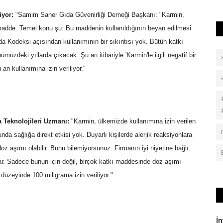
üyor:
"Samim Saner Gıda Güvenirliği Derneği Başkanı: "Karmin,
r madde. Temel konu şu: Bu maddenin kullanıldığının beyan edilmesi
a Kodeksi açısından kullanımının bir sıkıntısı yok. Bütün katkı
zdeki yıllarda çıkacak. Şu an itibariyle 'Karmin'le ilgili negatif bir
an kullanımına izin veriliyor."
a Teknolojileri Uzmanı:
"Karmin, ülkemizde kullanımına izin verilen
nda sağlığa direkt etkisi yok. Duyarlı kişilerde alerjik reaksiyonlara
 doz aşımı olabilir. Bunu bilemiyorsunuz. Firmanın iyi niyetine bağlı.
rlar. Sadece bunun için değil, birçok katkı maddesinde doz aşımı
 düzeyinde 100 miligrama izin veriliyor."
İ