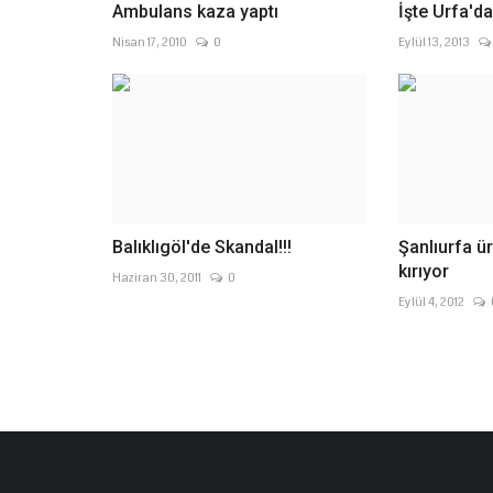
Ambulans kaza yaptı
İşte Urfa'da
Nisan 17, 2010
0
Eylül 13, 2013
Balıklıgöl'de Skandal!!!
Şanlıurfa 
kırıyor
Haziran 30, 2011
0
Eylül 4, 2012