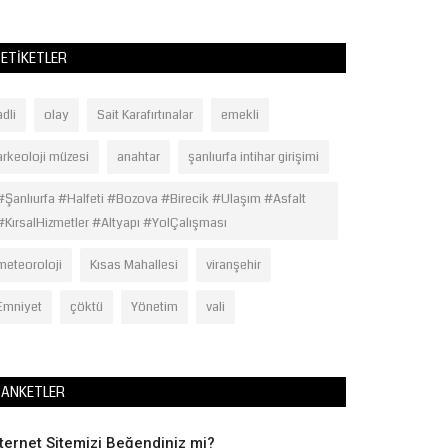
ETIKETLER
adli
olay
Sait Karafırtınalar
emekli
arkeoloji müzesi
anahtar
şanlıurfa intihar girişimi
#Şanlıurfa #Halfeti #Bozova #Birecik #Ulaşım #Asfalt
#KırsalHizmetler #Altyapı #YolÇalışması
meteoroloji
Kısas Mahallesi
viranşehir
Emniyet
çöktü
Yönetim
vali
ANKETLER
nternet Sitemizi Beğendiniz mi?