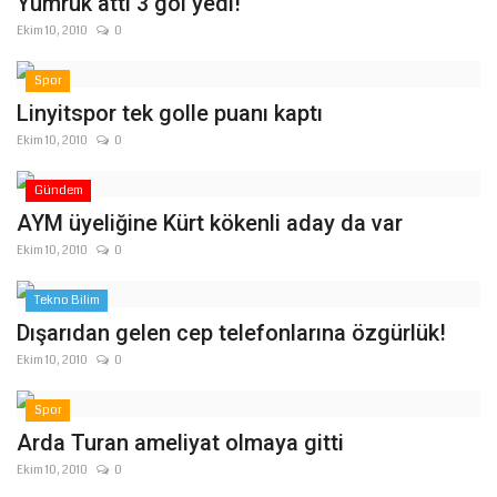
Yumruk attı 3 gol yedi!
Ekim 10, 2010
0
Kültür Sanat
Spor
Linyitspor tek golle puanı kaptı
Ekim 10, 2010
0
Gündem
AYM üyeliğine Kürt kökenli aday da var
Ekim 10, 2010
0
Tekno Bilim
Dışarıdan gelen cep telefonlarına özgürlük!
Ekim 10, 2010
0
Spor
Arda Turan ameliyat olmaya gitti
Ekim 10, 2010
0