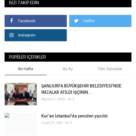
BIZI TAKIP EDIN
Facebook
Twitter
Instagram
POPÜLER İÇERIKLER
Bu Hafta
Bu Ay
Tüm Zamanlar
ŞANLIURFA BÜYÜKŞEHİR BELEDİYESİ'NDE
İMZALAR ATILDI İŞÇİNİN...
Ağustos 7, 2026
0
Kur'an İstanbul'da yeniden yazıldı
Ocak 29, 2010
0