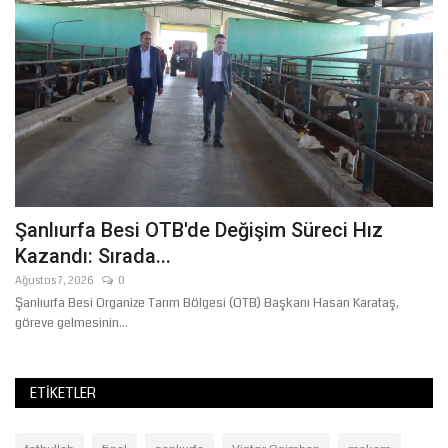
Şanlıurfa Besi OTB'de Değişim Süreci Hız
P
Kazandı: Sırada...
M
Ağustos 7, 2026
0
Te
av
Şanlıurfa Besi Organize Tarım Bölgesi (OTB) Başkanı Hasan Karataş,
Şa
göreve gelmesinin...
ad
ETIKETLER