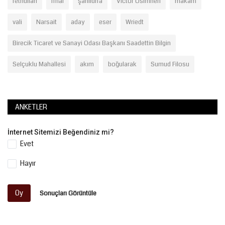
fethullah
final
şanlıurfa
Victor Osimhen
makam
vali
Narsait
aday
eser
Wriedt
Birecik Ticaret ve Sanayi Odası Başkanı Saadettin Bilgin
Selçuklu Mahallesi
akım
boğularak
Sumud Filosu
ANKETLER
İnternet Sitemizi Beğendiniz mi?
Evet
Hayır
Oy
Sonuçları Görüntüle