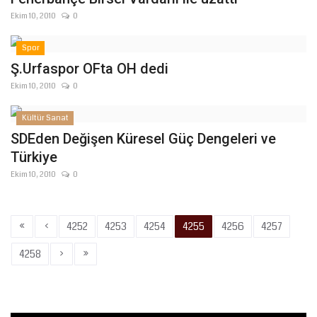
Ekim 10, 2010
0
Spor
Ş.Urfaspor OFta OH dedi
Ekim 10, 2010
0
Kültür Sanat
SDEden Değişen Küresel Güç Dengeleri ve
Türkiye
Ekim 10, 2010
0
«
‹
4252
4253
4254
4255
4256
4257
›
»
4258