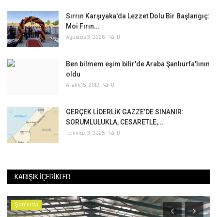
Sırrın Karşıyaka'da Lezzet Dolu Bir Başlangıç:
Moi Fırın...
Ağustos 3, 2026
0
Ben bilmem eşim bilir'de Araba Şanlıurfa'lının
oldu
Aralık 15, 2012
0
GERÇEK LİDERLİK GAZZE’DE SINANIR:
SORUMLULUKLA, CESARETLE,...
Temmuz 3, 2025
0
KARIŞIK İÇERIKLER
Şanlıurfa