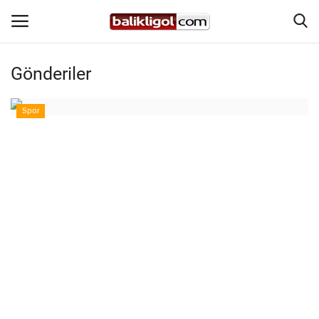
Gönderiler
Giriş Yap
Kaydol
Spor
Anasayfa
Köşe Yazıları
Magazin
Şanlıurfa
Eğitim
Spor