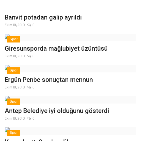
Gündem
Banvit potadan galip ayrıldı
Ekim 10, 2010
0
Tekno Bilim
Spor
Ekonomi
Giresunsporda mağlubiyet üzüntüsü
Ekim 10, 2010
0
Siyaset
Spor
Galeriler
Ergün Penbe sonuçtan mennun
Ekim 10, 2010
0
Yaşam
Spor
Künye
Antep Belediye iyi olduğunu gösterdi
Ekim 10, 2010
0
Sağlık
Spor
İletişim