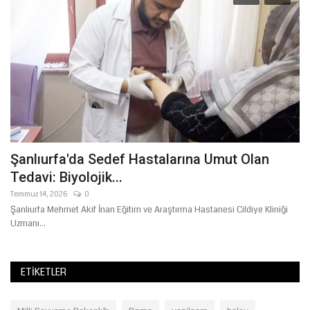
Şanlıurfa'da Sedef Hastalarına Umut Olan
T
Tedavi: Biyolojik...
B
Temmuz 14, 2026
0
Te
Şanlıurfa Mehmet Akif İnan Eğitim ve Araştırma Hastanesi Cildiye Kliniği
Şa
Uzmanı...
ka
ETIKETLER