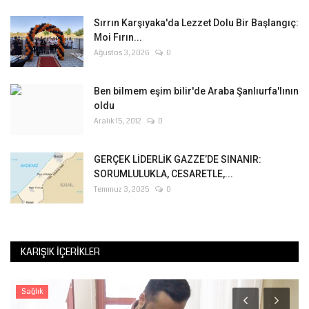
Sırrın Karşıyaka'da Lezzet Dolu Bir Başlangıç:
Moi Fırın...
Ağustos 3, 2026
0
Ben bilmem eşim bilir'de Araba Şanlıurfa'lının
oldu
Aralık 15, 2012
0
GERÇEK LİDERLİK GAZZE’DE SINANIR:
SORUMLULUKLA, CESARETLE,...
Temmuz 3, 2025
0
KARIŞIK İÇERIKLER
Sağlık