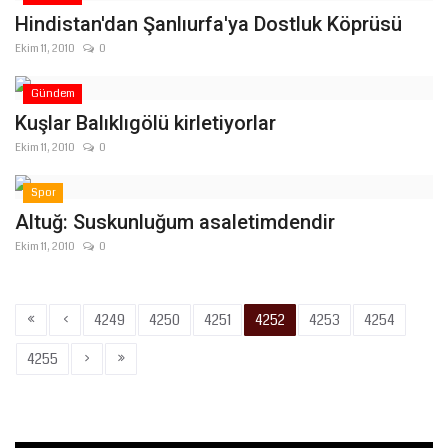
Hindistan'dan Şanlıurfa'ya Dostluk Köprüsü
Ekim 11, 2010
0
Gündem
Kuşlar Balıklıgölü kirletiyorlar
Ekim 11, 2010
0
Spor
Altuğ: Suskunluğum asaletimdendir
Ekim 11, 2010
0
«
‹
4249
4250
4251
4252
4253
4254
›
»
4255