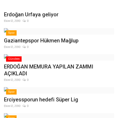
Gündem
Erdoğan Urfaya geliyor
Ekim 12, 2010
0
Tekno Bilim
Spor
Ekonomi
Gaziantepspor Hükmen Mağlup
Ekim 12, 2010
0
Siyaset
Gündem
Galeriler
ERDOĞAN MEMURA YAPILAN ZAMMI
AÇIKLADI
Yaşam
Ekim 12, 2010
0
Künye
Spor
Erciyessporun hedefi Süper Lig
Sağlık
Ekim 12, 2010
0
İletişim
Spor