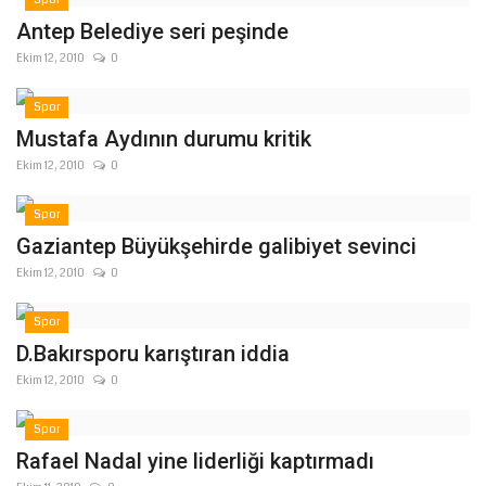
Antep Belediye seri peşinde
Kültür Sanat
Ekim 12, 2010
0
Spor
Mustafa Aydının durumu kritik
Ekim 12, 2010
0
Spor
Gaziantep Büyükşehirde galibiyet sevinci
Ekim 12, 2010
0
Spor
D.Bakırsporu karıştıran iddia
Ekim 12, 2010
0
Spor
Rafael Nadal yine liderliği kaptırmadı