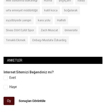
Milli Savunma Bakanlığı
Roma
yeşilçam
halay
urfa emniyet müdürlüğü
katil koca
boğularak
eyyübiyede yangın
kara yolu
Halfeti
Sivas Dört Eylül Spor
Zach Muscat
üniversite
Tırnaklı Ekmek
Onbaşı Mustafa Özkardeş
ANKETLER
İnternet Sitemizi Beğendiniz mi?
Evet
Hayır
Oy
Sonuçları Görüntüle