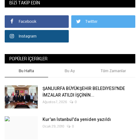
BIZI TAKIP EDIN
Facebook
Twitter
Instagram
POPÜLER İÇERIKLER
Bu Hafta
Bu Ay
Tüm Zamanlar
ŞANLIURFA BÜYÜKŞEHİR BELEDİYESİ'NDE
İMZALAR ATILDI İŞÇİNİN...
Ağustos 7, 2026
0
Kur'an İstanbul'da yeniden yazıldı
Ocak 29, 2010
0