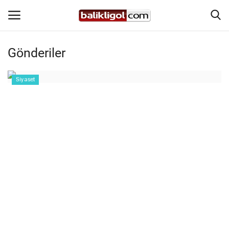
Gönderiler
Giriş Yap
Kaydol
Siyaset
Anasayfa
Köşe Yazıları
Magazin
Şanlıurfa
Eğitim
Spor