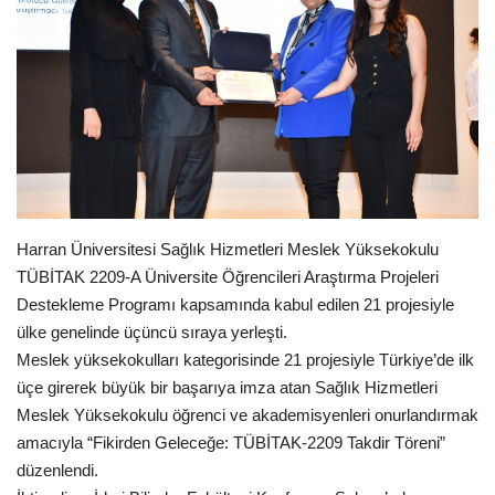
Gündem
Tekno Bilim
Ekonomi
Siyaset
Harran Üniversitesi Sağlık Hizmetleri Meslek Yüksekokulu
Galeriler
TÜBİTAK 2209-A Üniversite Öğrencileri Araştırma Projeleri
Destekleme Programı kapsamında kabul edilen 21 projesiyle
Künye
ülke genelinde üçüncü sıraya yerleşti.
Meslek yüksekokulları kategorisinde 21 projesiyle Türkiye’de ilk
Yaşam
üçe girerek büyük bir başarıya imza atan Sağlık Hizmetleri
Meslek Yüksekokulu öğrenci ve akademisyenleri onurlandırmak
İletişim
amacıyla “Fikirden Geleceğe: TÜBİTAK-2209 Takdir Töreni”
düzenlendi.
Sağlık