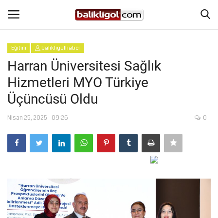
Eğitim
balikligolhaber
Giriş Yap
Kaydol
Harran Üniversitesi Sağlık
Hizmetleri MYO Türkiye
Anasayfa
Üçüncüsü Oldu
Köşe Yazıları
Nisan 25, 2025 - 09:26
0
Magazin
Şanlıurfa
Eğitim
Spor