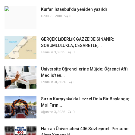
Kur'an İstanbul'da yeniden yazıldı
Ocak 29, 2010
0
GERÇEK LİDERLİK GAZZE’DE SINANIR:
SORUMLULUKLA, CESARETLE,...
Temmuz 3, 2025
0
Üniversite Öğrencilerine Müjde: Öğrenci Affı
Meclis'ten...
Temmuz 31, 2026
0
Sırrın Karşıyaka'da Lezzet Dolu Bir Başlangıç:
Moi Fırın...
Ağustos 3, 2026
0
Harran Üniversitesi 406 Sözleşmeli Personel