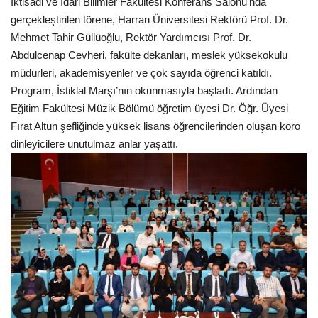
İktisadi ve İdari Bilimler Fakültesi Konferans Salonu’nda
gerçekleştirilen törene, Harran Üniversitesi Rektörü Prof. Dr.
Kültür Sanat
Mehmet Tahir Güllüoğlu, Rektör Yardımcısı Prof. Dr.
Abdulcenap Cevheri, fakülte dekanları, meslek yüksekokulu
müdürleri, akademisyenler ve çok sayıda öğrenci katıldı.
Program, İstiklal Marşı’nın okunmasıyla başladı. Ardından
Eğitim Fakültesi Müzik Bölümü öğretim üyesi Dr. Öğr. Üyesi
Fırat Altun şefliğinde yüksek lisans öğrencilerinden oluşan koro
dinleyicilere unutulmaz anlar yaşattı.