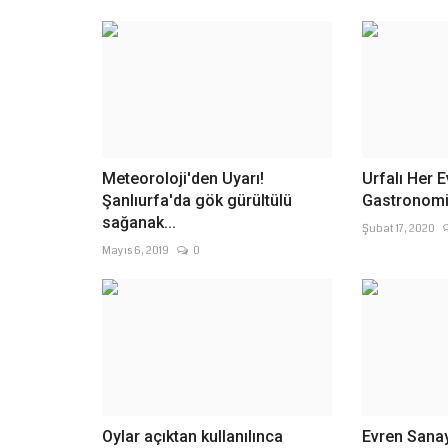
Meteoroloji'den Uyarı!
Urfalı Her 
Şanlıurfa'da gök gürültülü
Gastronomi 
sağanak...
Şubat 17, 2020
Mayıs 6, 2019
0
Oylar açıktan kullanılınca
Evren Sanayi