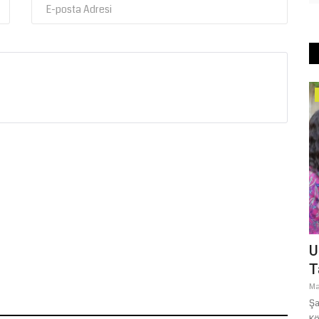
Siyaset
aşlıyor,
Başkan Gülpınar: "Şanlıurfa Adıyla Şanlı,
U
Tarihiyle Onurludur"
T
Haziran 22, 2026
0
Ma
Şanlıurfa Büyükşehir Belediye Başkanı Mehmet Kasım Gülpınar,
Şa