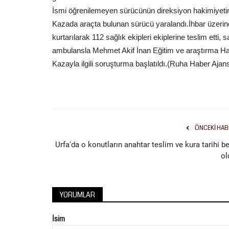
İsmi öğrenilemeyen sürücünün direksiyon hakimiyetini 
Kazada araçta bulunan sürücü yaralandı.İhbar üzerine o
kurtarılarak 112 sağlık ekipleri ekiplerine teslim etti,
ambulansla Mehmet Akif İnan Eğitim ve araştırma Ha
Kazayla ilgili soruşturma başlatıldı.(Ruha Haber Ajans
ÖNCEKI HAB
Urfa'da o konutların anahtar teslim ve kura tarihi be
ol
YORUMLAR
İsim