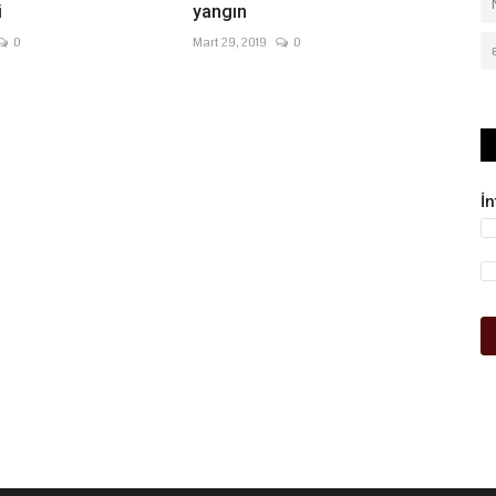
i
yangın
0
Mart 29, 2019
0
İ