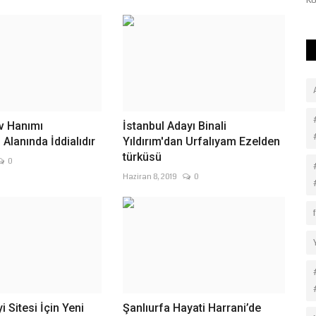
kente "Şanlı" unvanı...
Kö
Ev Hanımı
İstanbul Adayı Binali
Alanında İddialıdır
Yıldırım'dan Urfalıyam Ezelden
türküsü
0
Haziran 8, 2019
0
 Sitesi İçin Yeni
Şanlıurfa Hayati Harrani’de