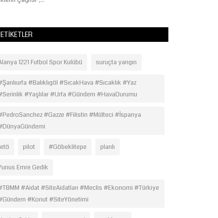
klerin Çağrısı",...
Dairesi Başkanlığı.
ETIKETLER
Alanya 1221 Futbol Spor Kulübü
suruçta yangın
#Şanlıurfa #Balıklıgöl #SıcakHava #Sıcaklık #Yaz
#Serinlik #Yaşlılar #Urfa #Gündem #HavaDurumu
#PedroSanchez #Gazze #Filistin #Mülteci #İspanya
#DünyaGündemi
fetö
pilot
#Göbeklitepe
planlı
Yunus Emre Gedik
#TBMM #Aidat #SiteAidatları #Meclis #Ekonomi #Türkiye
#Gündem #Konut #SiteYönetimi