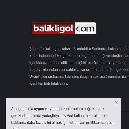
Şanlıurfa Balıklıgöl Haber - Sondakika Şanlıurfa, kullanıcıların
kendi haberlerini ve içeriklerini oluşturabileceği ve oluşturula
içerikler üzerinden ödül alabildiği bir platformdur. Yayınlanan
köşe yazılarından yazı sahibi yazar sorumludur, diğer içerikler
Uyar/Kaldır sistemine tabi olup iletişim sayfası üzerinden ilgili
içerikleri belirtebilirsiniz.
Amaçlarımıza uygun ve yasal düzenlemelere bağlı kalarak
çerezleri sitemizde yerleştiriyoruz. Veri kullanım kurallarımız
hakkında daha fazla bilgi almak için lütfen veri politikamıza göz
Copyright 2024 | eCloud Tech. Tüm hakları saklıdır.