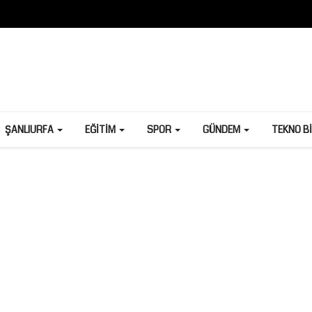
ŞANLIURFA
EĞITIM
SPOR
GÜNDEM
TEKNO B