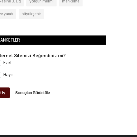
Nesine 3. Lig
yorgun mermi
mahkeme
ev yandı
büyükşehir
ANKETLER
nternet Sitemizi Beğendiniz mi?
Evet
Hayır
Oy
Sonuçları Görüntüle