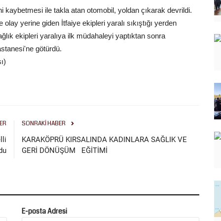
kaybetmesi ile takla atan otomobil, yoldan çıkarak devrildi.
lay yerine giden İtfaiye ekipleri yaralı sıkıştığı yerden
 sağlık ekipleri yaralıya ilk müdahaleyi yaptıktan sonra
stanesi'ne götürdü.
ı)
ER
SONRAKI HABER
lli
KARAKÖPRÜ KIRSALINDA KADINLARA SAĞLIK VE
du
GERİ DÖNÜŞÜM EĞİTİMİ
E-posta Adresi