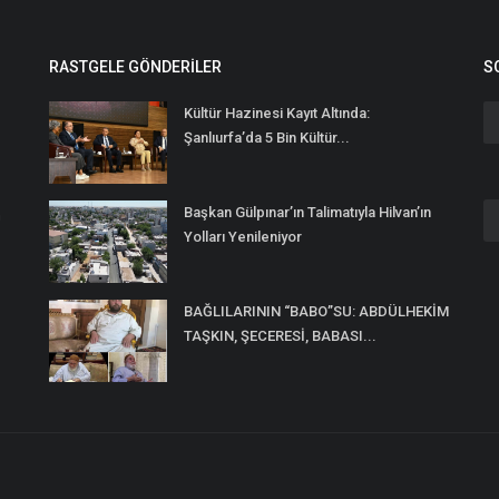
RASTGELE GÖNDERILER
S
Kültür Hazinesi Kayıt Altında:
Şanlıurfa’da 5 Bin Kültür...
Başkan Gülpınar’ın Talimatıyla Hilvan’ın
n
Yolları Yenileniyor
BAĞLILARININ “BABO”SU: ABDÜLHEKİM
TAŞKIN, ŞECERESİ, BABASI...