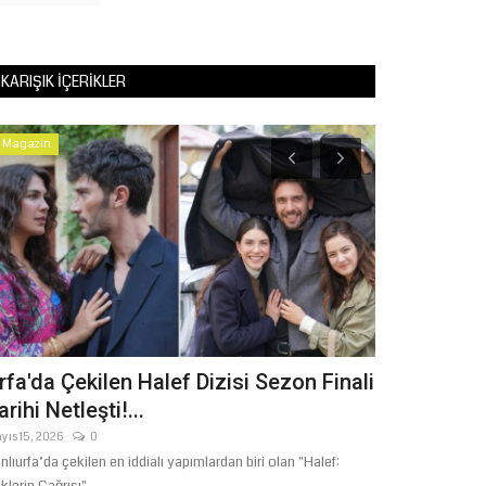
KARIŞIK İÇERIKLER
Magazin
Tekno Bilim
rfa'da Çekilen Halef Dizisi Sezon Finali
SANAT VE 
arihi Netleşti!...
ÇOCUKLAR 
yıs 15, 2026
0
Haziran 17, 2026
nlıurfa’da çekilen en iddialı yapımlardan biri olan "Halef:
Şanlıurfa Büyükşeh