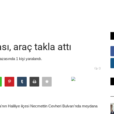
sı, araç takla attı
kazasında 1 kişi yaralandı.
0
fa'nın Haliliye ilçesi Necmettin Cevheri Bulvarı'nda meydana