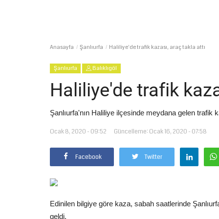
Anasayfa
Şanlıurfa
Haliliye'de trafik kazası, araç takla attı
Şanlıurfa
Balıklıgöl
Haliliye'de trafik kaza
Şanlıurfa'nın Haliliye ilçesinde meydana gelen trafik 
Ocak 8, 2020 - 09:52
Güncelleme: Ocak 16, 2020 - 07:58
Facebook
Twitter
Edinilen bilgiye göre kaza, sabah saatlerinde Şanlıur
geldi.