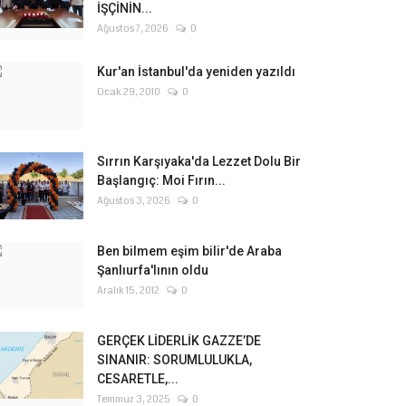
İŞÇİNİN...
Ağustos 7, 2026
0
Kur'an İstanbul'da yeniden yazıldı
Ocak 29, 2010
0
Sırrın Karşıyaka'da Lezzet Dolu Bir
Başlangıç: Moi Fırın...
Ağustos 3, 2026
0
Ben bilmem eşim bilir'de Araba
Şanlıurfa'lının oldu
Aralık 15, 2012
0
GERÇEK LİDERLİK GAZZE’DE
SINANIR: SORUMLULUKLA,
CESARETLE,...
Temmuz 3, 2025
0