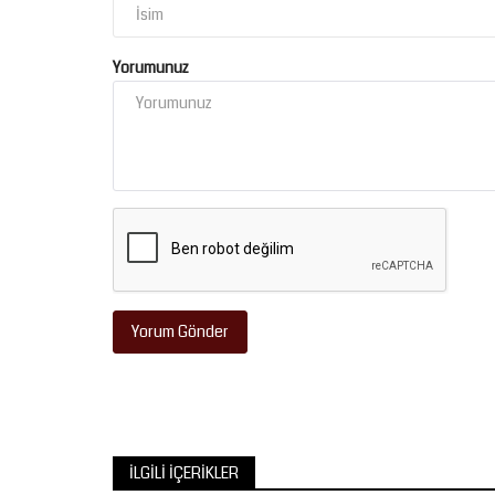
Yorumunuz
Gündem
Yorum Gönder
Şanlıurfa'da Kavurucu Sıcaklar B
Uzmanlardan Kritik...
Ağustos 1, 2026
0
İLGILI İÇERIKLER