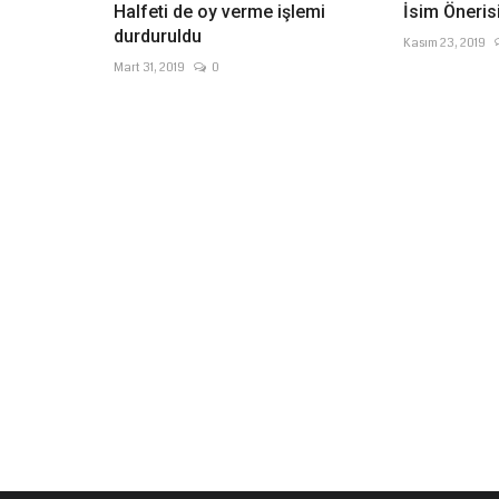
Halfeti de oy verme işlemi
İsim Öneris
durduruldu
Kasım 23, 2019
Mart 31, 2019
0