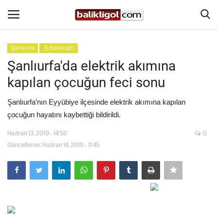
Şanlıurfa
Balıklıgöl
Giriş Yap
Kaydol
Şanlıurfa'da elektrik akımına
kapılan çocuğun feci sonu
Anasayfa
Şanlıurfa’nın Eyyübiye ilçesinde elektrik akımına kapılan
Köşe Yazıları
çocuğun hayatını kaybettiği bildirildi.
Haziran 13, 2019 - 14:50
0
Şanlıurfa
Güncelleme: Haziran 14, 2019 - 11:45
Eğitim
Magazin
Spor