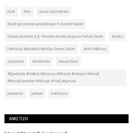
fiyat
ders
suruç kaymakam
Berat gecesinde gerçekleşen 5 önemli haslet
Güven Anadolu A.Ş. Yönetim Kurulu Başkanı Ferhat Demir
Awuku
Fatmacık Mahallesi Muhtarı Servet Aslan
Akiko Mikasa
uygulama
denetimler
hasarlı bina
#Şanlıurfa #Halfeti #Bozova #Birecik #Ulaşım #Asfalt
#KırsalHizmetler #Altyapı #YolÇalışması
jandarma
patladı
katil koca
ANKETLER