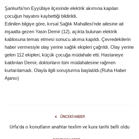
Şanlıurfa’nın Eyyübiye ilçesinde elektrik akımına kapılan
Gündem
çocuğun hayatını kaybettiği bildirildi.
Edinilen bilgiye göre, kırsal Sağlık Mahallesi’nde ailesine ait
Tekno Bilim
inşaatta gezen Yasin Demir (12), açıkta bulunan elektrik
kablosuna temas etmesi sonucu akıma kapıldı. Çevredekilerin
Ekonomi
haber vermesiyle olay yerine sağlık ekipleri çağrıldı. Olay yerine
gelen 112 ekipleri, küçük çocuğa müdahale etti. Hastaneye
Galeriler
kaldırılan Demir, doktorların tüm müdahalesine rağmen
kurtarılamadı. Olayla ilgili soruşturma başlatıldı.(Ruha Haber
Siyaset
Ajansı)
Künye
Yaşam
ÖNCEKI HABER
Sağlık
Urfa'da o konutların anahtar teslim ve kura tarihi belli oldu
İletişim