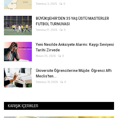
Temmuz 3, 2025
0
BÜYÜKŞEHİR’DEN 35 YAŞ ÜSTÜ MASTERLER
FUTBOL TURNUVASI
Temmuz 17, 2026
0
Yeni Nesilde Anksiyete Alarmı: Kaygı Seviyesi
Tarihi Zirvede
Nisan 25, 2026
0
Üniversite Öğrencilerine Müjde: Öğrenci Affı
Meclis'ten...
Temmuz 31, 2026
0
KARIŞIK İÇERIKLER