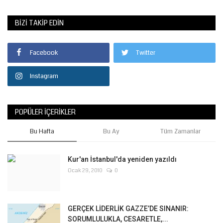
BIZI TAKIP EDIN
Facebook
Twitter
Instagram
POPÜLER İÇERIKLER
Bu Hafta
Bu Ay
Tüm Zamanlar
Kur'an İstanbul'da yeniden yazıldı
Ocak 29, 2010
0
GERÇEK LİDERLİK GAZZE’DE SINANIR:
SORUMLULUKLA, CESARETLE,...