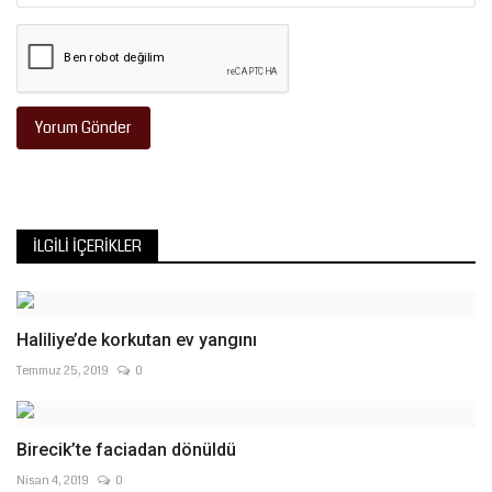
Yorum Gönder
İLGILI İÇERIKLER
Haliliye’de korkutan ev yangını
Temmuz 25, 2019
0
Birecik’te faciadan dönüldü
Nisan 4, 2019
0