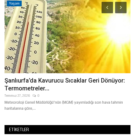
Yaşam
Şanlıurfa’da Kavurucu Sıcaklar Geri Dönüyor:
Ş
Termometreler...
S
Temmuz 27, 2026
0
Ağ
at,
Meteoroloji Genel Müdürlüğü’nün (MGM) yayımladığı son hava tahmin
Ke
haritalarına göre,...
OS
ETIKETLER