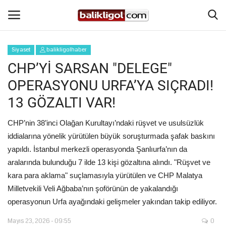
Siyaset
balikligolhaber
Giriş Yap
Kaydol
CHP’Yİ SARSAN "DELEGE"
OPERASYONU URFA’YA SIÇRADI!
Anasayfa
13 GÖZALTI VAR!
Köşe Yazıları
CHP’nin 38’inci Olağan Kurultayı’ndaki rüşvet ve usulsüzlük
iddialarına yönelik yürütülen büyük soruşturmada şafak baskını
Magazin
yapıldı. İstanbul merkezli operasyonda Şanlıurfa’nın da
aralarında bulunduğu 7 ilde 13 kişi gözaltına alındı. "Rüşvet ve
Şanlıurfa
kara para aklama" suçlamasıyla yürütülen ve CHP Malatya
Milletvekili Veli Ağbaba’nın şoförünün de yakalandığı
Eğitim
operasyonun Urfa ayağındaki gelişmeler yakından takip ediliyor.
Spor
Mayıs 23, 2026 - 09:55
0