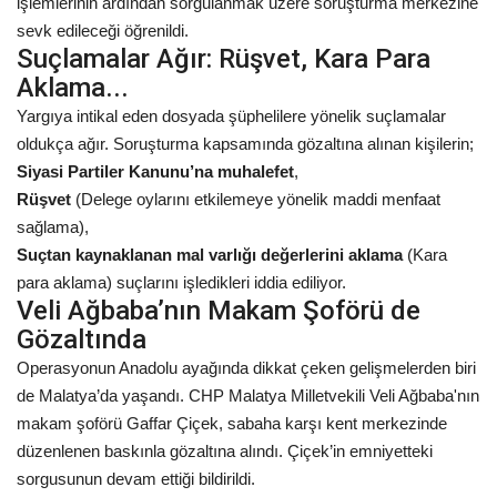
işlemlerinin ardından sorgulanmak üzere soruşturma merkezine
sevk edileceği öğrenildi.
Suçlamalar Ağır: Rüşvet, Kara Para
Aklama...
Yargıya intikal eden dosyada şüphelilere yönelik suçlamalar
oldukça ağır. Soruşturma kapsamında gözaltına alınan kişilerin;
Siyasi Partiler Kanunu’na muhalefet
,
Rüşvet
(Delege oylarını etkilemeye yönelik maddi menfaat
sağlama),
Suçtan kaynaklanan mal varlığı değerlerini aklama
(Kara
para aklama) suçlarını işledikleri iddia ediliyor.
Veli Ağbaba’nın Makam Şoförü de
Gözaltında
Operasyonun Anadolu ayağında dikkat çeken gelişmelerden biri
de Malatya’da yaşandı. CHP Malatya Milletvekili Veli Ağbaba'nın
makam şoförü Gaffar Çiçek, sabaha karşı kent merkezinde
düzenlenen baskınla gözaltına alındı. Çiçek’in emniyetteki
sorgusunun devam ettiği bildirildi.