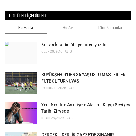
POPÜLER İÇERIKLER
Bu Hafta
Bu Ay
Tüm Zamanlar
Kur'an İstanbul'da yeniden yazıldı
Ocak 29, 2010
0
BÜYÜKŞEHİR’DEN 35 YAŞ ÜSTÜ MASTERLER
FUTBOL TURNUVASI
Temmuz 17, 2026
0
Yeni Nesilde Anksiyete Alarmı: Kaygı Seviyesi
Tarihi Zirvede
Nisan 25, 2026
0
GERÇEK LİDERLİK GAZZE’DE SINANIR: