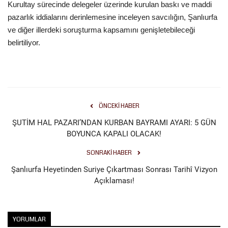
Kurultay sürecinde delegeler üzerinde kurulan baskı ve maddi
pazarlık iddialarını derinlemesine inceleyen savcılığın, Şanlıurfa
ve diğer illerdeki soruşturma kapsamını genişletebileceği
belirtiliyor.
ÖNCEKI HABER
ŞUTİM HAL PAZARI’NDAN KURBAN BAYRAMI AYARI: 5 GÜN
BOYUNCA KAPALI OLACAK!
SONRAKI HABER
Şanlıurfa Heyetinden Suriye Çıkartması Sonrası Tarihî Vizyon
Açıklaması!
YORUMLAR