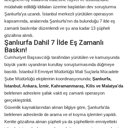
müdahale edildiği iddiaları üzerine başlatılan dev soruşturma
Kültür Sanat
Şanlıurfa’ya uzandı. İstanbul merkezli yürütülen operasyon
kapsamında, aralarında Şanlıurfa’nın da bulunduğu 7 ilde eş
zamanlı baskınlar düzenlendi ve şu ana kadar 13 şüpheli
gözaltına alındı.
Şanlıurfa Dahil 7 İlde Eş Zamanlı
Baskın!
Cumhuriyet Başsavcılığı tarafından yürütülen ve kamuoyunda
büyük yankı uyandıran kurultay soruşturmasında düğmeye
basıldı. İstanbul İl Emniyet Müdürlüğü Mali Suçlarla Mücadele
Şube Müdürlüğü ekiplerinin koordinasyonunda;
Şanlıurfa,
İstanbul, Ankara, İzmir, Kahramanmaraş, Kilis ve Malatya’da
belirlenen adreslere şafak vakti eş zamanlı operasyon
gerçekleştirildi.
Güvenlik kaynaklarından alınan bilgiye göre, Şanlıurfa’da
belirlenen adreslerde de arama ve el koyma işlemleri yapıldı.
Kentte gözaltına alınan şüpheli ya da şüphelilerin emniyetteki