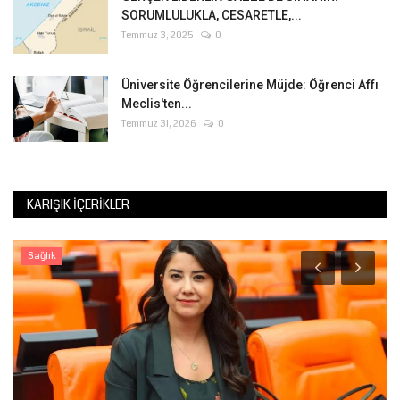
SORUMLULUKLA, CESARETLE,...
Temmuz 3, 2025
0
Üniversite Öğrencilerine Müjde: Öğrenci Affı
Meclis'ten...
Temmuz 31, 2026
0
KARIŞIK İÇERIKLER
Sağlık