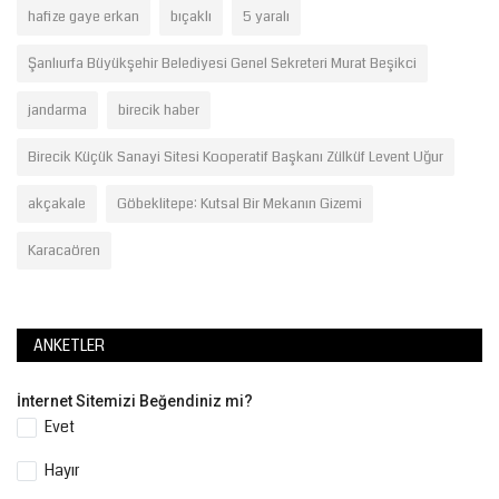
hafize gaye erkan
bıçaklı
5 yaralı
Şanlıurfa Büyükşehir Belediyesi Genel Sekreteri Murat Beşikci
jandarma
birecik haber
Birecik Küçük Sanayi Sitesi Kooperatif Başkanı Zülküf Levent Uğur
akçakale
Göbeklitepe: Kutsal Bir Mekanın Gizemi
Karacaören
ANKETLER
İnternet Sitemizi Beğendiniz mi?
Evet
Hayır