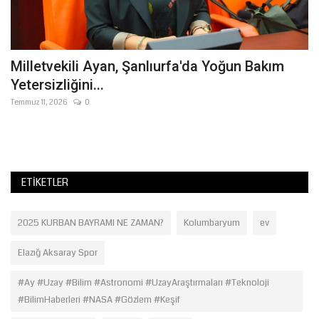
Milletvekili Ayan, Şanlıurfa'da Yoğun Bakım
U
Yetersizliğini...
Te
Ka
Temmuz 11, 2026
0
sı
ETIKETLER
2025 KURBAN BAYRAMI NE ZAMAN?
Kolumbaryum
ev
Elazığ Aksaray Spor
#Ay #Uzay #Bilim #Astronomi #UzayAraştırmaları #Teknoloji
#BilimHaberleri #NASA #Gözlem #Keşif