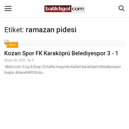
Etiket:
ramazan pidesi
Giriş Yap
Kaydol
Spor
Anasayfa
Kozan Spor FK Karaköprü Belediyespor 3 - 1
Nisan 26, 2021
0
Köşe Yazıları
Misli.com 3.Lig 4.Grup 33.hafta maçında Karbel Karaköprü Belediyespor
bugün Adana&#039;da...
Magazin
Şanlıurfa
Eğitim
Spor