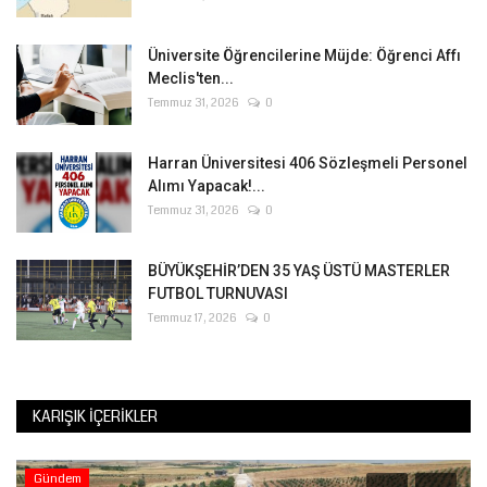
Kültür Sanat
Üniversite Öğrencilerine Müjde: Öğrenci Affı
Meclis'ten...
Temmuz 31, 2026
0
Harran Üniversitesi 406 Sözleşmeli Personel
Alımı Yapacak!...
Temmuz 31, 2026
0
BÜYÜKŞEHİR’DEN 35 YAŞ ÜSTÜ MASTERLER
FUTBOL TURNUVASI
Temmuz 17, 2026
0
KARIŞIK İÇERIKLER
Magazin