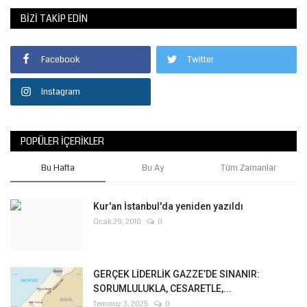
BIZI TAKIP EDIN
Gündem
Tekno Bilim
Facebook
Twitter
Instagram
Ekonomi
Siyaset
POPÜLER İÇERIKLER
Galeriler
Bu Hafta
Bu Ay
Tüm Zamanlar
Yaşam
Kur'an İstanbul'da yeniden yazıldı
Ocak 29, 2010
0
Künye
Sağlık
GERÇEK LİDERLİK GAZZE’DE SINANIR:
SORUMLULUKLA, CESARETLE,...
İletişim
Temmuz 3, 2025
0