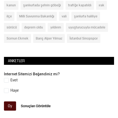
kanun
şanlıurfada şehrin göbeği
trafiğe kapatıldı
ırak
ilçe
Milli Savunma Bakanlığı
vali
şanlurfa haliliye
sürücü
deprem oldu
yıldırım
uyuşturucuyla mücadele
Somun Ekmek
Barış Alper Yılmaz
İstanbul Sinopspor
ANKETLER
İnternet Sitemizi Beğendiniz mi?
Evet
Hayır
Oy
Sonuçları Görüntüle