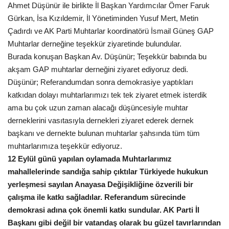
Ahmet Düşünür ile birlikte İl Başkan Yardımcılar Ömer Faruk
Gündem
Gürkan, İsa Kızıldemir, İl Yönetiminden Yusuf Mert, Metin
Çadırdı ve AK Parti Muhtarlar koordinatörü İsmail Güneş GAP
Tekno Bilim
Muhtarlar derneğine teşekkür ziyaretinde bulundular.
Burada konuşan Başkan Av. Düşünür; Teşekkür babında bu
Ekonomi
akşam GAP muhtarlar derneğini ziyaret ediyoruz dedi.
Düşünür; Referandumdan sonra demokrasiye yaptıkları
Siyaset
katkıdan dolayı muhtarlarımızı tek tek ziyaret etmek isterdik
ama bu çok uzun zaman alacağı düşüncesiyle muhtar
derneklerini vasıtasıyla dernekleri ziyaret ederek dernek
Galeriler
başkanı ve dernekte bulunan muhtarlar şahsında tüm tüm
muhtarlarımıza teşekkür ediyoruz.
Yaşam
12 Eylül günü yapılan oylamada Muhtarlarımız
mahallelerinde sandığa sahip çıktılar Türkiyede hukukun
Künye
yerleşmesi sayılan Anayasa Değişikliğine özverili bir
çalışma ile katkı sağladılar. Referandum sürecinde
Sağlık
demokrasi adına çok önemli katkı sundular. AK Parti İl
Başkanı gibi değil bir vatandaş olarak bu güzel tavırlarından
İletişim