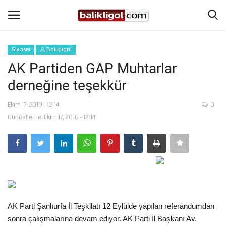
Siyaset
Balıklıgöl
Giriş Yap
Kaydol
AK Partiden GAP Muhtarlar
derneğine teşekkür
Anasayfa
Ekim 17, 2010 - 12:14
0
Köşe Yazıları
Güncelleme: Ekim 17, 2010 - 12:14
Magazin
Şanlıurfa
Eğitim
AK Parti Şanlıurfa İl Teşkilatı 12 Eylülde yapılan referandumdan
Spor
sonra çalışmalarına devam ediyor. AK Parti İl Başkanı Av.