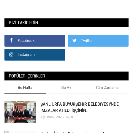
BIZI TAKIP EDIN
Facebook
Twitter
Instagram
POPÜLER İÇERIKLER
Bu Hafta
Bu Ay
Tüm Zamanlar
ŞANLIURFA BÜYÜKŞEHİR BELEDİYESİ'NDE
İMZALAR ATILDI İŞÇİNİN...
Ağustos 7, 2026
0