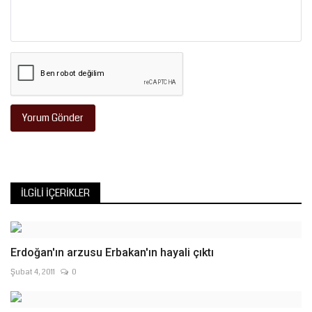
Yorum Gönder
İLGILI İÇERIKLER
Erdoğan'ın arzusu Erbakan'ın hayali çıktı
Şubat 4, 2011
0