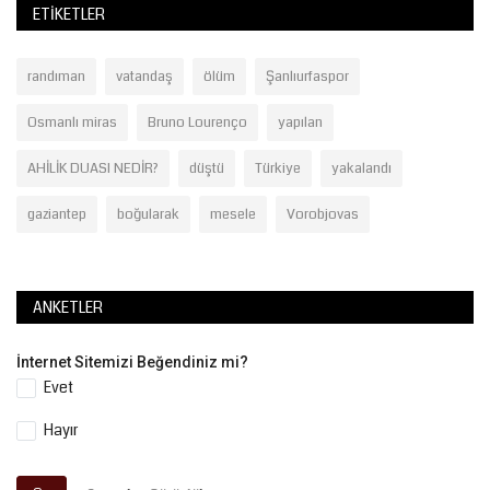
ETIKETLER
randıman
vatandaş
ölüm
Şanlıurfaspor
Osmanlı miras
Bruno Lourenço
yapılan
AHİLİK DUASI NEDİR?
düştü
Türkiye
yakalandı
gaziantep
boğularak
mesele
Vorobjovas
ANKETLER
İnternet Sitemizi Beğendiniz mi?
Evet
Hayır