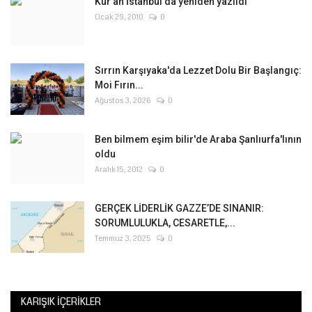
Kur'an İstanbul'da yeniden yazıldı
Ocak 29, 2010
0
Sırrın Karşıyaka'da Lezzet Dolu Bir Başlangıç:
Moi Fırın...
Ağustos 3, 2026
0
Ben bilmem eşim bilir'de Araba Şanlıurfa'lının
oldu
Aralık 15, 2012
0
GERÇEK LİDERLİK GAZZE’DE SINANIR:
SORUMLULUKLA, CESARETLE,...
Temmuz 3, 2025
0
KARIŞIK İÇERIKLER