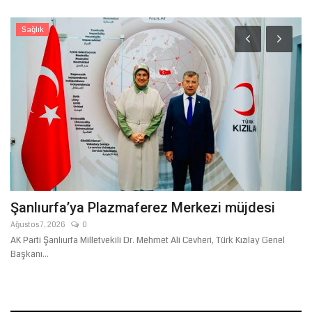
Sağlık
Şanlıurfa’ya Plazmaferez Merkezi müjdesi
S
M
Ağustos 7, 2026
0
AK Parti Şanlıurfa Milletvekili Dr. Mehmet Ali Cevheri, Türk Kızılay Genel
Ara
Başkanı...
İs
Ho