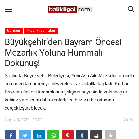
Gündem
balikligolhaber
Giriş Yap
Kaydol
Büyükşehir’den Bayram Öncesi
Mezarlık Yoluna Hummalı
Anasayfa
Dokunuş!
Köşe Yazıları
Şanlıurfa Büyükşehir Belediyesi, Yeni Asri Aile Mezarlığı içindeki
ana arteri tamamen yenileyerek sıcak asfaltla kapladı. Kurban
Magazin
Bayramı öncesi tamamlanan çalışma sayesinde vatandaşlar
kabir ziyaretlerini daha konforlu ve huzurlu bir ortamda
Şanlıurfa
gerçekleştirebilecek.
Eğitim
Mayıs 15, 2026 - 22:05
0
Spor