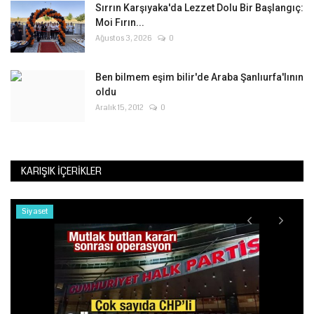
Sırrın Karşıyaka'da Lezzet Dolu Bir Başlangıç:
Moi Fırın...
Ağustos 3, 2026
0
Ben bilmem eşim bilir'de Araba Şanlıurfa'lının
oldu
Aralık 15, 2012
0
KARIŞIK İÇERIKLER
Siyaset