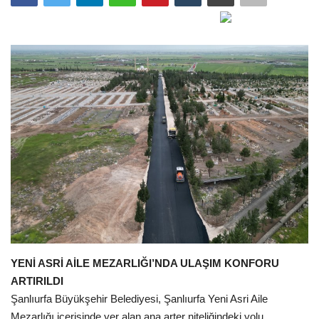
Gündem
Tekno Bilim
Ekonomi
Siyaset
Galeriler
Yaşam
Künye
YENİ ASRİ AİLE MEZARLIĞI’NDA ULAŞIM KONFORU
Sağlık
ARTIRILDI
Şanlıurfa Büyükşehir Belediyesi, Şanlıurfa Yeni Asri Aile
İletişim
Mezarlığı içerisinde yer alan ana arter niteliğindeki yolu