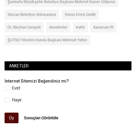
Şanlıurfa Büyükşehir Belediye Başkanı Mehmet Kasım Gülpınar
Sincan Belediye Ankaraspor
Yunus Emre Gedik
Dr. Beyhan Gergerli
denetimler
trafik
Karaman FK
ŞUTSO Yönetim Kurulu Başkanı Mehmet Yetim
ANKETLER
İnternet Sitemizi Beğendiniz mi?
Evet
Hayır
Oy
Sonuçları Görüntüle