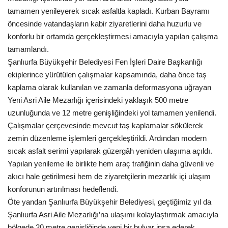
tamamen yenileyerek sıcak asfaltla kapladı. Kurban Bayramı
Kültür Sanat
öncesinde vatandaşların kabir ziyaretlerini daha huzurlu ve
konforlu bir ortamda gerçekleştirmesi amacıyla yapılan çalışma
tamamlandı.
Şanlıurfa Büyükşehir Belediyesi Fen İşleri Daire Başkanlığı
ekiplerince yürütülen çalışmalar kapsamında, daha önce taş
kaplama olarak kullanılan ve zamanla deformasyona uğrayan
Yeni Asri Aile Mezarlığı içerisindeki yaklaşık 500 metre
uzunluğunda ve 12 metre genişliğindeki yol tamamen yenilendi.
Çalışmalar çerçevesinde mevcut taş kaplamalar sökülerek
zemin düzenleme işlemleri gerçekleştirildi. Ardından modern
sıcak asfalt serimi yapılarak güzergâh yeniden ulaşıma açıldı.
Yapılan yenileme ile birlikte hem araç trafiğinin daha güvenli ve
akıcı hale getirilmesi hem de ziyaretçilerin mezarlık içi ulaşım
konforunun artırılması hedeflendi.
Öte yandan Şanlıurfa Büyükşehir Belediyesi, geçtiğimiz yıl da
Şanlıurfa Asri Aile Mezarlığı’na ulaşımı kolaylaştırmak amacıyla
bölgede 20 metre genişliğinde yeni bir bulvar inşa ederek