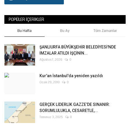
POPÜLER İÇERIKLER
Bu Hafta
Bu Ay
Tüm Zamanlar
ŞANLIURFA BÜYÜKŞEHİR BELEDİYESİ'NDE
İMZALAR ATILDI İŞÇİNİN...
Ağustos 7, 2026
0
Kur'an İstanbul'da yeniden yazıldı
Ocak 29, 2010
0
GERÇEK LİDERLİK GAZZE’DE SINANIR:
SORUMLULUKLA, CESARETLE,...
Temmuz 3, 2025
0