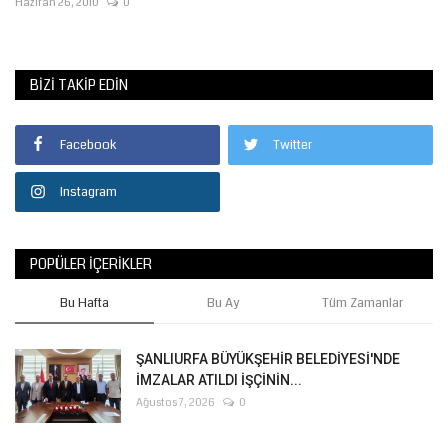
Haziran 26, 2010
0
BIZI TAKIP EDIN
Facebook
Twitter
Instagram
POPÜLER İÇERIKLER
Bu Hafta
Bu Ay
Tüm Zamanlar
ŞANLIURFA BÜYÜKŞEHİR BELEDİYESİ'NDE
İMZALAR ATILDI İŞÇİNİN...
Ağustos 7, 2026
0