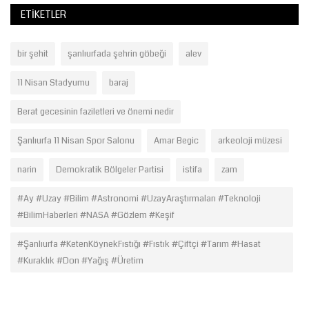
ETIKETLER
bir şehit
şanlıurfada şehrin göbeği
alev
11 Nisan Stadyumu
baraj
Berat gecesinin faziletleri ve önemi nedir
Şanlıurfa 11 Nisan Spor Salonu
Amar Begic
arkeoloji müzesi
narin
Demokratik Bölgeler Partisi
istifa
zam
#Ay #Uzay #Bilim #Astronomi #UzayAraştırmaları #Teknoloji
#BilimHaberleri #NASA #Gözlem #Keşif
#Şanlıurfa #KetenKöynekFıstığı #Fıstık #Çiftçi #Tarım #Hasat
#Kuraklık #Don #Yağış #Üretim