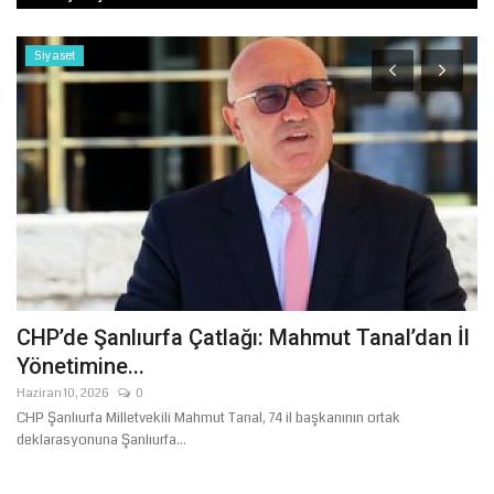
Siyaset
CHP’de Şanlıurfa Çatlağı: Mahmut Tanal’dan İl
B
Yönetimine...
k
Haziran 10, 2026
0
Ağ
CHP Şanlıurfa Milletvekili Mahmut Tanal, 74 il başkanının ortak
HÜ
deklarasyonuna Şanlıurfa...
ede