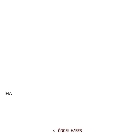
Kültür Sanat
İHA
ÖNCEKI HABER