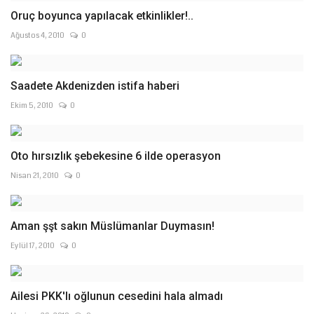
Oruç boyunca yapılacak etkinlikler!..
Ağustos 4, 2010
0
Saadete Akdenizden istifa haberi
Ekim 5, 2010
0
Oto hırsızlık şebekesine 6 ilde operasyon
Nisan 21, 2010
0
Aman şşt sakın Müslümanlar Duymasın!
Eylül 17, 2010
0
Ailesi PKK'lı oğlunun cesedini hala almadı