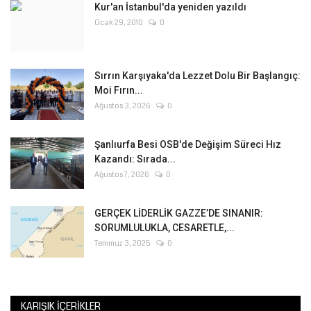
Kur'an İstanbul'da yeniden yazıldı
Ocak 29, 2010
0
Sırrın Karşıyaka'da Lezzet Dolu Bir Başlangıç:
Moi Fırın...
Ağustos 3, 2026
0
Şanlıurfa Besi OSB'de Değişim Süreci Hız
Kazandı: Sırada...
Ağustos 7, 2026
0
GERÇEK LİDERLİK GAZZE’DE SINANIR:
SORUMLULUKLA, CESARETLE,...
Temmuz 3, 2025
0
KARIŞIK İÇERIKLER