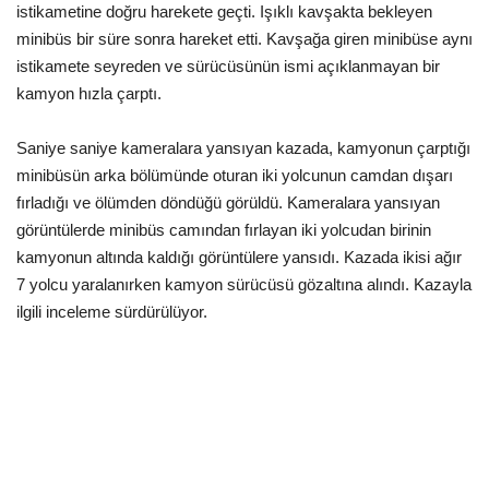
istikametine doğru harekete geçti. Işıklı kavşakta bekleyen
Gündem
minibüs bir süre sonra hareket etti. Kavşağa giren minibüse aynı
istikamete seyreden ve sürücüsünün ismi açıklanmayan bir
Tekno Bilim
kamyon hızla çarptı.
Ekonomi
Saniye saniye kameralara yansıyan kazada, kamyonun çarptığı
minibüsün arka bölümünde oturan iki yolcunun camdan dışarı
Galeriler
fırladığı ve ölümden döndüğü görüldü. Kameralara yansıyan
görüntülerde minibüs camından fırlayan iki yolcudan birinin
kamyonun altında kaldığı görüntülere yansıdı. Kazada ikisi ağır
Siyaset
7 yolcu yaralanırken kamyon sürücüsü gözaltına alındı. Kazayla
ilgili inceleme sürdürülüyor.
Künye
Yaşam
İletişim
Sağlık