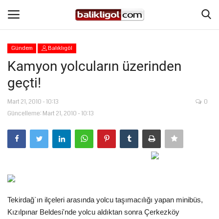
Gündem
Balıklıgöl
Giriş Yap
Kaydol
Kamyon yolcuların üzerinden
geçti!
Anasayfa
Mart 21, 2010 - 10:13
0
Köşe Yazıları
Güncelleme: Mart 21, 2010 - 10:13
Şanlıurfa
Eğitim
Magazin
Tekirdağ`ın ilçeleri arasında yolcu taşımacılığı yapan minibüs,
Spor
Kızılpınar Beldesi'nde yolcu aldıktan sonra Çerkezköy