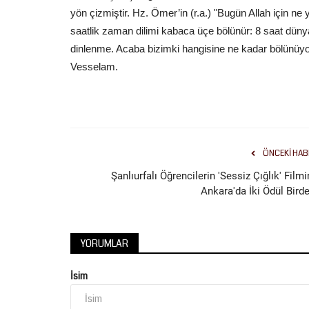
Karataş, göreve gelmesinin...
yön çizmiştir. Hz. Ömer’in (r.a.) "Bugün Allah için ne
saatlik zaman dilimi kabaca üçe bölünür: 8 saat dünya 
dinlenme. Acaba bizimki hangisine ne kadar bölünüy
Vesselam.
ÖNCEKI HAB
Şanlıurfalı Öğrencilerin 'Sessiz Çığlık' Film
Ankara'da İki Ödül Birde
YORUMLAR
İsim