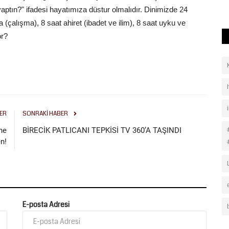
 yaptın?" ifadesi hayatımıza düstur olmalıdır. Dinimizde 24
(çalışma), 8 saat ahiret (ibadet ve ilim), 8 saat uyku ve
or?
ER
SONRAKI HABER
ine
BİRECİK PATLICANI TEPKİSİ TV 360’A TAŞINDI
n!
E-posta Adresi