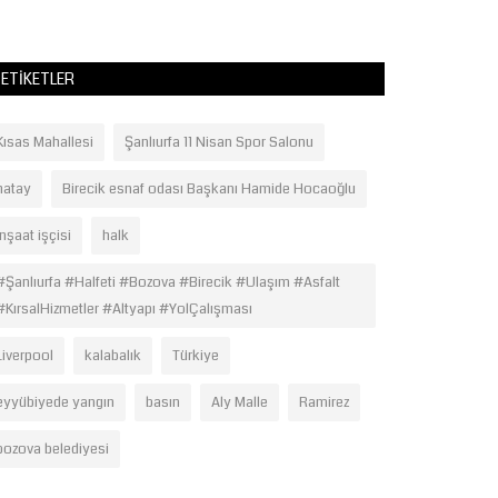
ETIKETLER
Kısas Mahallesi
Şanlıurfa 11 Nisan Spor Salonu
hatay
Birecik esnaf odası Başkanı Hamide Hocaoğlu
inşaat işçisi
halk
#Şanlıurfa #Halfeti #Bozova #Birecik #Ulaşım #Asfalt
#KırsalHizmetler #Altyapı #YolÇalışması
Liverpool
kalabalık
Türkiye
eyyübiyede yangın
basın
Aly Malle
Ramirez
bozova belediyesi