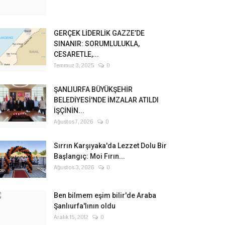
GERÇEK LİDERLİK GAZZE’DE
SINANIR: SORUMLULUKLA,
CESARETLE,...
Temmuz 3, 2025
0
ŞANLIURFA BÜYÜKŞEHİR
BELEDİYESİ'NDE İMZALAR ATILDI
İŞÇİNİN...
Ağustos 7, 2026
0
Sırrın Karşıyaka'da Lezzet Dolu Bir
Başlangıç: Moi Fırın...
Ağustos 3, 2026
0
Ben bilmem eşim bilir'de Araba
Şanlıurfa'lının oldu
Aralık 15, 2012
0