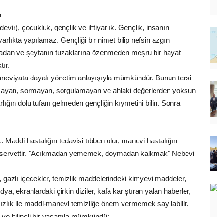
n
evir), çocukluk, gençlik ve ihtiyarlık. Gençlik, insanın
tiyarlıkta yapılamaz. Gençliği bir nimet bilip nefsin azgın
madan ve şeytanın tuzaklarına özenmeden meşru bir hayat
tır.
maneviyata dayalı yönetim anlayışıyla mümkündür. Bunun tersi
mayan, sormayan, sorgulamayan ve ahlaki değerlerden yoksun
arlığın dolu tufanı gelmeden gençliğin kıymetini bilin. Sonra
k. Maddi hastalığın tedavisi tıbben olur, manevi hastalığın
 bir servettir. "Acıkmadan yememek, doymadan kalkmak" Nebevi
 gazlı içecekler, temizlik maddelerindeki kimyevi maddeler,
a, ekranlardaki çirkin diziler, kafa karıştıran yalan haberler,
sızlık ile maddi-manevi temizliğe önem vermemek sayılabilir.
ve bilinçli bir yaşamla mümkündür.