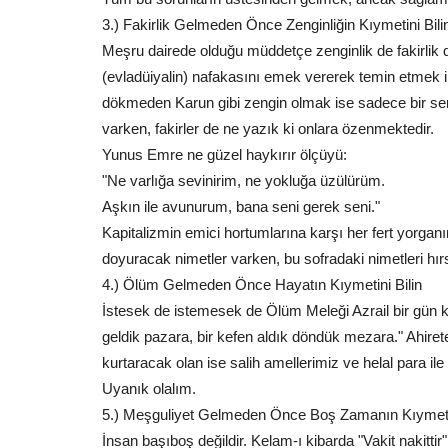
3.) Fakirlik Gelmeden Önce Zenginliğin Kıymetini Bili
Meşru dairede olduğu müddetçe zenginlik de fakirlik 
(evladüiyalin) nafakasını emek vererek temin etmek 
dökmeden Karun gibi zengin olmak ise sadece bir serv
varken, fakirler de ne yazık ki onlara özenmektedir.
Şanlıurfa
Yunus Emre ne güzel haykırır ölçüyü:
"Ne varlığa sevinirim, ne yokluğa üzülürüm.
Aşkın ile avunurum, bana seni gerek seni."
Kapitalizmin emici hortumlarına karşı her fert yorgan
doyuracak nimetler varken, bu sofradaki nimetleri hırs
4.) Ölüm Gelmeden Önce Hayatın Kıymetini Bilin
İstesek de istemesek de Ölüm Meleği Azrail bir gün 
geldik pazara, bir kefen aldık döndük mezara." Ahirete
Şanlıurfa Besi OTB'de Değişim 
kurtaracak olan ise salih amellerimiz ve helal para ile
Hız Kazandı: Sırada...
Uyanık olalım.
Ağustos 7, 2026
0
5.) Meşguliyet Gelmeden Önce Boş Zamanın Kıymetin
Şanlıurfa Besi Organize Tarım Bölgesi (OTB) Başk
İnsan başıboş değildir. Kelam-ı kibarda "Vakit nakittir"