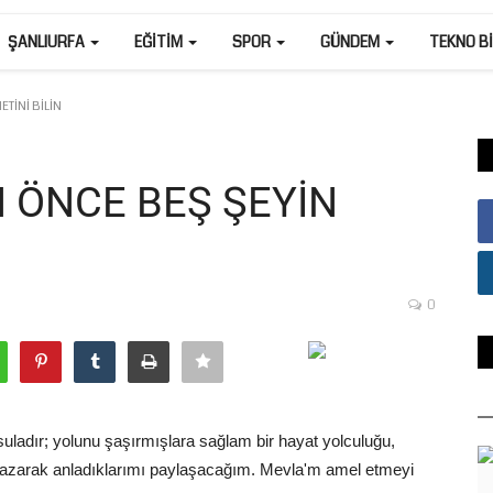
ŞANLIURFA
EĞITIM
SPOR
GÜNDEM
TEKNO B
TİNİ BİLİN
 ÖNCE BEŞ ŞEYİN
0
r pusuladır; yolunu şaşırmışlara sağlam bir hayat yolculuğu,
 yazarak anladıklarımı paylaşacağım. Mevla'm amel etmeyi