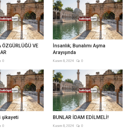
A ÖZGÜRLÜĞÜ VE
İnsanlık; Bunalımı Aşma
LAR
Arayışında
0
Kasım 8, 2024
0
i şikayeti
BUNLAR İDAM EDİLMELİ!
0
Kasım 8, 2024
0