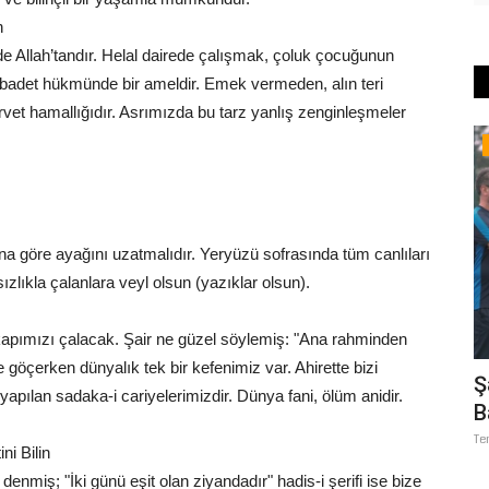
n
de Allah’tandır. Helal dairede çalışmak, çoluk çocuğunun
ibadet hükmünde bir ameldir. Emek vermeden, alın teri
et hamallığıdır. Asrımızda bu tarz yanlış zenginleşmeler
Eğitim
ına göre ayağını uzatmalıdır. Yeryüzü sofrasında tüm canlıları
ızlıkla çalanlara veyl olsun (yazıklar olsun).
kapımızı çalacak. Şair ne güzel söylemiş: "Ana rahminden
 göçerken dünyalık tek bir kefenimiz var. Ahirette bizi
Süreci
GÜLPINAR, LGS ŞAMPİYONLARINI
Ş
 yapılan sadaka-i cariyelerimizdir. Dünya fani, ölüm anidir.
AĞIRLADI
B
Ağustos 1, 2026
0
Te
i Bilin
anı Hasan
 denmiş; "İki günü eşit olan ziyandadır" hadis-i şerifi ise bize