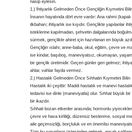
nasip eylesin.
1.) İhtiyarlık Gelmeden Önce Gençliğin Kıymetini Bili
İnsanın hayatında dört evre vardır: Ana rahmi (kapalı d
ilkbaharı; ihtiyarlık ise kışıdır. Gençlikte yapılanlar ih
isteklerine kapılmadan, şehvetin dalgalarında boğul
sürmek, gençlikte ahiret için hazırlanan en büyük azık
Gençliğin ıslahı; anne-baba, okul, eğitim, çevre ve 
ise kindar, başıboş, maneviyatsız, okumayan, yaşa
bir gençlik üretimidir. Geçen günler geri gelmez; ihtiy
ahlar, vahlar fayda vermez.
2.) Hastalık Gelmeden Önce Sıhhatin Kıymetini Bilin
Hastalık iki çeşittir: Maddi hastalık ve manevi hastalı
tedavisi ise dinle (maneviyatla) olur. Sıhhat büyük
bir ikazdır.
Sıhhati bozan etkenler arasında; hormonlu yiyecekler,
çevre ve hava kirliliği, düzensiz beslenme, sosyal medy
aile geçimsizliği, borçluluk ve en önemlisi maneviyat
Tüm bu sorunların üstesinden gelmek, ancak sağlam 