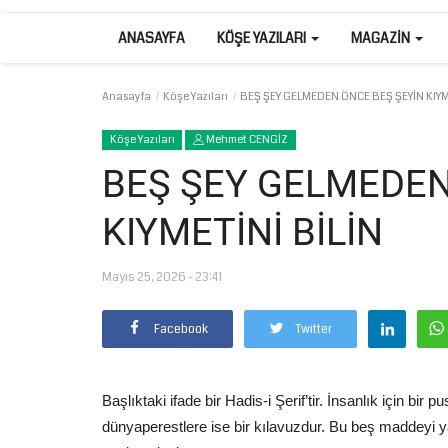
ANASAYFA
KÖŞE YAZILARI
MAGAZIN
Anasayfa
Köşe Yazıları
BEŞ ŞEY GELMEDEN ÖNCE BEŞ ŞEYİN KIYME
Köşe Yazıları
Mehmet CENGİZ
BEŞ ŞEY GELMEDEN
KIYMETİNİ BİLİN
Mayıs 25, 2026 - 23:41
Facebook
Twitter
Başlıktaki ifade bir Hadis-i Şerif’tir. İnsanlık için bi
dünyaperestlere ise bir kılavuzdur. Bu beş maddeyi