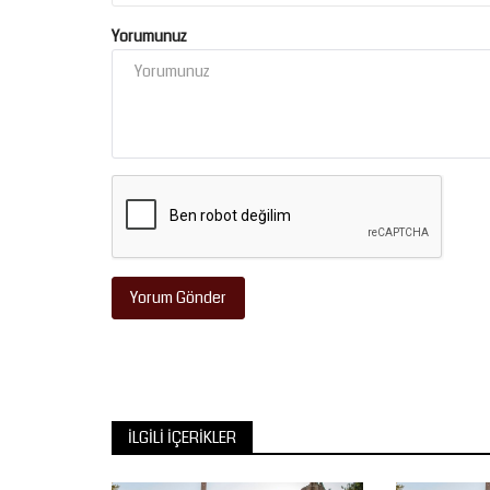
Yorumunuz
Yorum Gönder
İLGILI İÇERIKLER