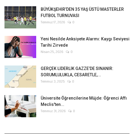
BÜYÜKŞEHİR’DEN 35 YAŞ ÜSTÜ MASTERLER
FUTBOL TURNUVASI
Temmuz 17, 2026
0
Yeni Nesilde Anksiyete Alarmı: Kaygı Seviyesi
Tarihi Zirvede
Nisan 25, 2026
0
GERÇEK LİDERLİK GAZZE’DE SINANIR:
SORUMLULUKLA, CESARETLE,...
Temmuz 3, 2025
0
Üniversite Öğrencilerine Müjde: Öğrenci Affı
Meclis'ten...
Temmuz 31, 2026
0