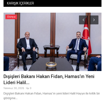
KARIŞIK İÇERIKLER
Dünya
Dışişleri Bakanı Hakan Fidan, Hamas’ın Yeni
M
Lideri Halil...
M
Temmuz 30, 2026
0
Ha
Dışişleri Bakanı Hakan Fidan, Hamas’ın yeni lideri Halil Hayye ile kritik bir
Fi
görüşme...
var