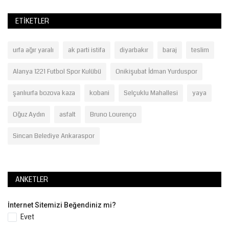
ETIKETLER
urfa ağır yaralı
ak parti istifa
diyarbakır
baraj
teslim
Alanya 1221 Futbol Spor Kulübü
Onikişubat İdman Yurduspor
şanlıurfa bozova kaza
kobani
Selçuklu Mahallesi
yaya
Oğuz Aydın
asfalt
Bruno Lourenço
Sincan Belediye Ankaraspor
ANKETLER
İnternet Sitemizi Beğendiniz mi?
Evet