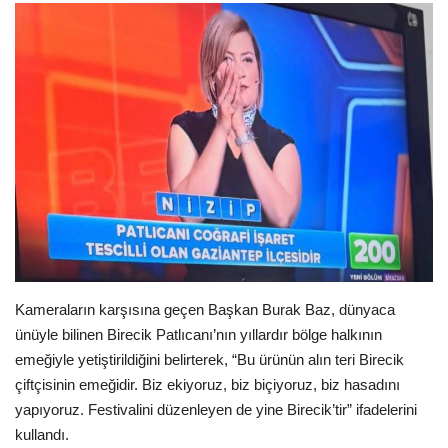
Gündem
Tekno Bilim
Ekonomi
Siyaset
Galeriler
Yaşam
Kameraların karşısına geçen Başkan Burak Baz, dünyaca
ünüyle bilinen Birecik Patlıcanı’nın yıllardır bölge halkının
Künye
emeğiyle yetiştirildiğini belirterek, “Bu ürünün alın teri Birecik
çiftçisinin emeğidir. Biz ekiyoruz, biz biçiyoruz, biz hasadını
Sağlık
yapıyoruz. Festivalini düzenleyen de yine Birecik’tir” ifadelerini
kullandı.
İletişim