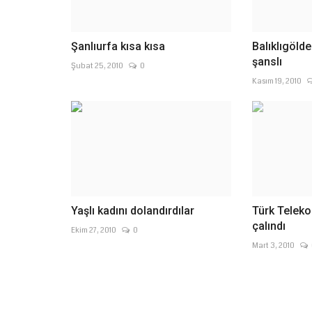
Şanlıurfa kısa kısa
Balıklıgölde
şanslı
Şubat 25, 2010
0
Kasım 19, 2010
Yaşlı kadını dolandırdılar
Türk Telek
çalındı
Ekim 27, 2010
0
Mart 3, 2010