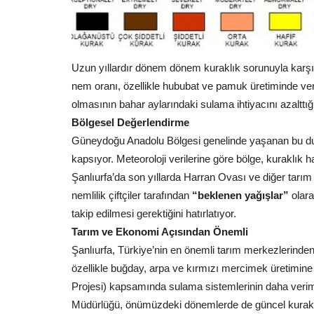
Uzun yıllardır dönem dönem kuraklık sorunuyla karşı k
Köşe Yazıları
nem oranı, özellikle hububat ve pamuk üretiminde verim 
olmasının bahar aylarındaki sulama ihtiyacını azalttığın
Bölgesel Değerlendirme
Güneydoğu Anadolu Bölgesi genelinde yaşanan bu durum
kapsıyor. Meteoroloji verilerine göre bölge, kuraklık 
Şanlıurfa’da son yıllarda Harran Ovası ve diğer tarım
nemlilik çiftçiler tarafından
“beklenen yağışlar”
olara
takip edilmesi gerektiğini hatırlatıyor.
Tarım ve Ekonomi Açısından Önemli
HER CANLI ÖLÜMÜ TADACAKT
Şanlıurfa, Türkiye’nin en önemli tarım merkezlerinden bi
Ağustos 5, 2026
0
özellikle buğday, arpa ve kırmızı mercimek üretimi
Projesi) kapsamında sulama sistemlerinin daha verimli
Müdürlüğü, önümüzdeki dönemlerde de güncel kurak