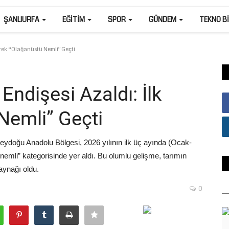
ŞANLIURFA
EĞITIM
SPOR
GÜNDEM
TEKNO B
yrek “Olağanüstü Nemli” Geçti
 Endişesi Azaldı: İlk
Nemli” Geçti
eydoğu Anadolu Bölgesi, 2026 yılının ilk üç ayında (Ocak-
nemli” kategorisinde yer aldı. Bu olumlu gelişme, tarımın
aynağı oldu.
0