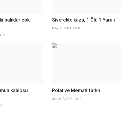
ki balıklar çok
Siverekte kaza; 1 Ölü 1 Yaralı
Mayıs 1, 2010
0
0
omun kablosu
Polat ve Memati farklı
Aralık 17, 2010
0
0