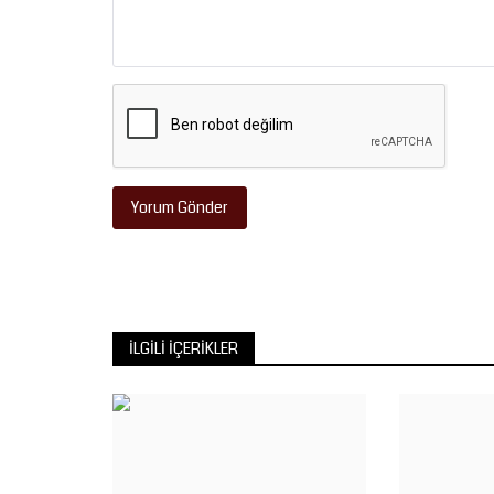
Yorum Gönder
İLGILI İÇERIKLER