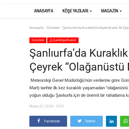
ANASAYFA
KÖŞE YAZILARI
MAGAZIN
Anasayfa
Gündem
Şanlıurfa’da Kuraklık Endişesi Azaldı: İlk Çe
Gündem
balikligolhaber
Şanlıurfa’da Kuraklık
Çeyrek “Olağanüstü 
Meteoroloji Genel Müdürlüğü’nün verilerine göre Gün
Mart) tarihte ilk kez kuraklık yaşamadan “olağanüstü 
yoğun olduğu Şanlıurfa için de önemli bir rahatlama k
Mayıs 22, 2026 - 10:07
Facebook
Twitter