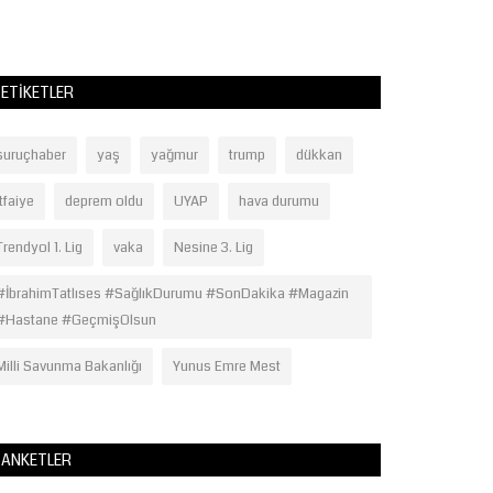
ETIKETLER
suruçhaber
yaş
yağmur
trump
dükkan
itfaiye
deprem oldu
UYAP
hava durumu
Trendyol 1. Lig
vaka
Nesine 3. Lig
#İbrahimTatlıses #SağlıkDurumu #SonDakika #Magazin
#Hastane #GeçmişOlsun
Milli Savunma Bakanlığı
Yunus Emre Mest
ANKETLER