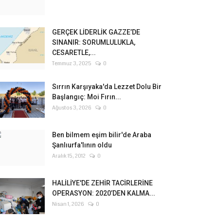
GERÇEK LİDERLİK GAZZE’DE
SINANIR: SORUMLULUKLA,
CESARETLE,...
Temmuz 3, 2025
0
Sırrın Karşıyaka'da Lezzet Dolu Bir
Başlangıç: Moi Fırın...
Ağustos 3, 2026
0
Ben bilmem eşim bilir'de Araba
Şanlıurfa'lının oldu
Aralık 15, 2012
0
HALİLİYE'DE ZEHİR TACİRLERİNE
OPERASYON: 2020’DEN KALMA...
Nisan 1, 2026
0