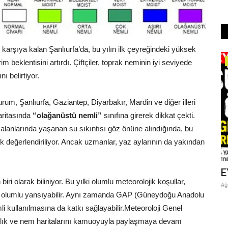
arşıya kalan Şanlıurfa’da, bu yılın ilk çeyreğindeki yüksek
beklentisini artırdı. Çiftçiler, toprak neminin iyi seviyede
Köşe Yazıları
ı belirtiyor.
BAĞLILARININ “BABO”SU:
ABDÜLHEKİM TAŞKIN, ŞECERESİ,
, Şanlıurfa, Gaziantep, Diyarbakır, Mardin ve diğer illeri
BABASI...
haritasında
“olağanüstü nemli”
sınıfına girerek dikkat çekti.
Temmuz 16, 2026
0
 alanlarında yaşanan su sıkıntısı göz önüne alındığında, bu
k değerlendiriliyor. Ancak uzmanlar, yaz aylarının da yakından
IR
E
ri olarak biliniyor. Bu yılki olumlu meteorolojik koşullar,
Ağ
ne olumlu yansıyabilir. Aynı zamanda GAP (Güneydoğu Anadolu
 kullanılmasına da katkı sağlayabilir.
Meteoroloji Genel
lık ve nem haritalarını kamuoyuyla paylaşmaya devam