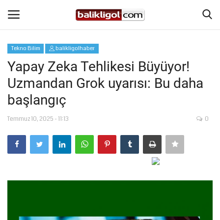
Tekno Bilim
balikligolhaber
Giriş Yap
Kaydol
Yapay Zeka Tehlikesi Büyüyor!
Uzmandan Grok uyarısı: Bu daha
Anasayfa
başlangıç
Köşe Yazıları
Temmuz 10, 2025 - 11:13
0
Magazin
Şanlıurfa
Eğitim
Spor