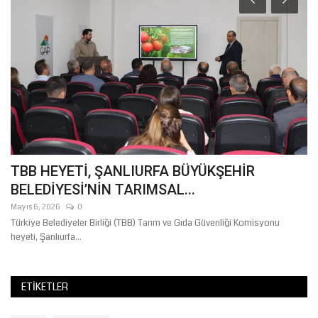
i
TBB HEYETİ, ŞANLIURFA BÜYÜKŞEHİR
C
BELEDİYESİ’NİN TARIMSAL...
Y
Mayıs 6, 2026
0
Ha
Türkiye Belediyeler Birliği (TBB) Tarım ve Gıda Güvenliği Komisyonu
CH
heyeti, Şanlıurfa...
de
ETIKETLER