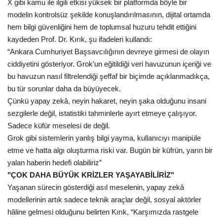
X gibi kamu ile ilgili etkisi yüksek bir platformda böyle bir
modelin kontrolsüz şekilde konuşlandırılmasının, dijital ortamda
hem bilgi güvenliğini hem de toplumsal huzuru tehdit ettiğini
kaydeden Prof. Dr. Kırık, şu ifadeleri kullandı:
“Ankara Cumhuriyet Başsavcılığının devreye girmesi de olayın
ciddiyetini gösteriyor. Grok’un eğitildiği veri havuzunun içeriği ve
bu havuzun nasıl filtrelendiği şeffaf bir biçimde açıklanmadıkça,
bu tür sorunlar daha da büyüyecek.
Çünkü yapay zekâ, neyin hakaret, neyin şaka olduğunu insani
sezgilerle değil, istatistiki tahminlerle ayırt etmeye çalışıyor.
Sadece küfür meselesi de değil.
Grok gibi sistemlerin yanlış bilgi yayma, kullanıcıyı manipüle
etme ve hatta algı oluşturma riski var. Bugün bir küfrün, yarın bir
yalan haberin hedefi olabiliriz”
"ÇOK DAHA BÜYÜK KRİZLER YAŞAYABİLİRİZ"
Yaşanan sürecin gösterdiği asıl meselenin, yapay zekâ
modellerinin artık sadece teknik araçlar değil, sosyal aktörler
hâline gelmesi olduğunu belirten Kırık, “Karşımızda rastgele