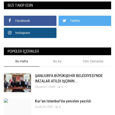
BIZI TAKIP EDIN
Facebook
Twitter
Instagram
POPÜLER İÇERIKLER
Bu Hafta
Bu Ay
Tüm Zamanlar
ŞANLIURFA BÜYÜKŞEHİR BELEDİYESİ'NDE
İMZALAR ATILDI İŞÇİNİN...
Ağustos 7, 2026
0
Kur'an İstanbul'da yeniden yazıldı
Ocak 29, 2010
0