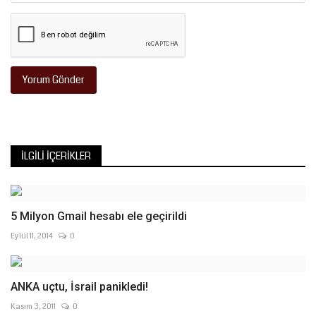
Yorum Gönder
İLGILI İÇERIKLER
5 Milyon Gmail hesabı ele geçirildi
Eylül 11, 2014
0
ANKA uçtu, İsrail panikledi!
Kasım 3, 2011
0