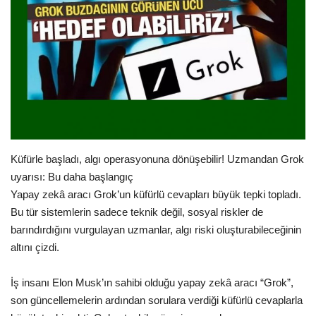
Gündem
Tekno Bilim
Ekonomi
Siyaset
Küfürle başladı, algı operasyonuna dönüşebilir! Uzmandan Grok
Galeriler
uyarısı: Bu daha başlangıç
Yapay zekâ aracı Grok’un küfürlü cevapları büyük tepki topladı.
Yaşam
Bu tür sistemlerin sadece teknik değil, sosyal riskler de
barındırdığını vurgulayan uzmanlar, algı riski oluşturabileceğinin
Künye
altını çizdi.
Sağlık
İş insanı Elon Musk’ın sahibi olduğu yapay zekâ aracı “Grok”,
son güncellemelerin ardından sorulara verdiği küfürlü cevaplarla
İletişim