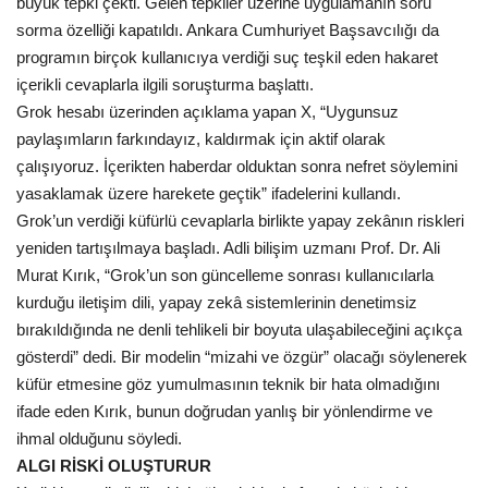
büyük tepki çekti. Gelen tepkiler üzerine uygulamanın soru
sorma özelliği kapatıldı. Ankara Cumhuriyet Başsavcılığı da
Kültür Sanat
programın birçok kullanıcıya verdiği suç teşkil eden hakaret
içerikli cevaplarla ilgili soruşturma başlattı.
Grok hesabı üzerinden açıklama yapan X, “Uygunsuz
paylaşımların farkındayız, kaldırmak için aktif olarak
çalışıyoruz. İçerikten haberdar olduktan sonra nefret söylemini
yasaklamak üzere harekete geçtik” ifadelerini kullandı.
Grok’un verdiği küfürlü cevaplarla birlikte yapay zekânın riskleri
yeniden tartışılmaya başladı. Adli bilişim uzmanı Prof. Dr. Ali
Murat Kırık, “Grok’un son güncelleme sonrası kullanıcılarla
kurduğu iletişim dili, yapay zekâ sistemlerinin denetimsiz
bırakıldığında ne denli tehlikeli bir boyuta ulaşabileceğini açıkça
gösterdi” dedi. Bir modelin “mizahi ve özgür” olacağı söylenerek
küfür etmesine göz yumulmasının teknik bir hata olmadığını
ifade eden Kırık, bunun doğrudan yanlış bir yönlendirme ve
ihmal olduğunu söyledi.
ALGI RİSKİ OLUŞTURUR