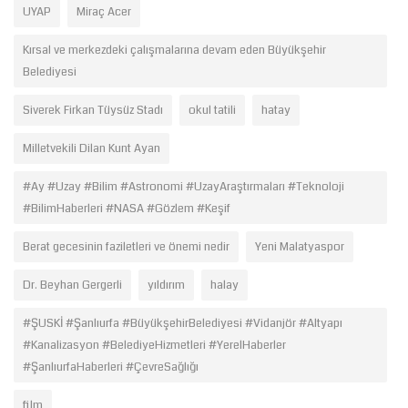
UYAP
Miraç Acer
Kırsal ve merkezdeki çalışmalarına devam eden Büyükşehir
Belediyesi
Siverek Firkan Tüysüz Stadı
okul tatili
hatay
Milletvekili Dilan Kunt Ayan
#Ay #Uzay #Bilim #Astronomi #UzayAraştırmaları #Teknoloji
#BilimHaberleri #NASA #Gözlem #Keşif
Berat gecesinin faziletleri ve önemi nedir
Yeni Malatyaspor
Dr. Beyhan Gergerli
yıldırım
halay
#ŞUSKİ #Şanlıurfa #BüyükşehirBelediyesi #Vidanjör #Altyapı
#Kanalizasyon #BelediyeHizmetleri #YerelHaberler
#ŞanlıurfaHaberleri #ÇevreSağlığı
film