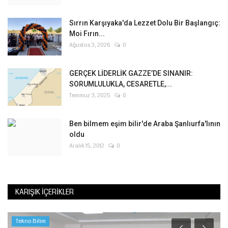
Sırrın Karşıyaka'da Lezzet Dolu Bir Başlangıç:
Moi Fırın...
Ağustos 3, 2026
0
GERÇEK LİDERLİK GAZZE’DE SINANIR:
SORUMLULUKLA, CESARETLE,...
Temmuz 3, 2025
0
Ben bilmem eşim bilir'de Araba Şanlıurfa'lının
oldu
Aralık 15, 2012
0
KARIŞIK İÇERIKLER
Tekno Bilim