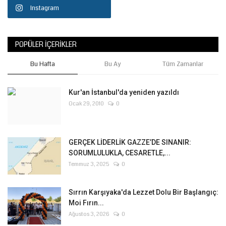
Instagram
POPÜLER İÇERIKLER
Bu Hafta
Bu Ay
Tüm Zamanlar
Kur'an İstanbul'da yeniden yazıldı
Ocak 29, 2010
0
GERÇEK LİDERLİK GAZZE’DE SINANIR:
SORUMLULUKLA, CESARETLE,...
Temmuz 3, 2025
0
Sırrın Karşıyaka'da Lezzet Dolu Bir Başlangıç:
Moi Fırın...
Ağustos 3, 2026
0