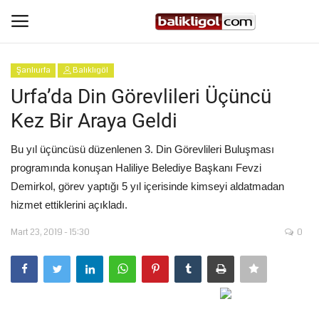
Şanlıurfa
Balıklıgöl
Giriş Yap
Kaydol
Urfa’da Din Görevlileri Üçüncü
Kez Bir Araya Geldi
Anasayfa
Bu yıl üçüncüsü düzenlenen 3. Din Görevlileri Buluşması
Köşe Yazıları
programında konuşan Haliliye Belediye Başkanı Fevzi
Demirkol, görev yaptığı 5 yıl içerisinde kimseyi aldatmadan
Magazin
hizmet ettiklerini açıkladı.
Mart 23, 2019 - 15:30
0
Şanlıurfa
Eğitim
Spor