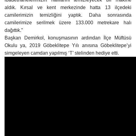
aldık. Kırsal ve kent merkezinde hatta 13 ilçedeki
camilerimizin temizliğini yaptık. Daha sonrasında
camilerimize serilmek üzere 133.000 metrekare halı
dağıttık.”
Başkan Demirkol, konuşmasının ardından İlçe Müftüsü
Okulu ya, 2019 Göbeklitepe Yılı anısına Göbeklitepe’yi
simgeleyen camdan yapılmış ‘T’ stelinden hediye etti.