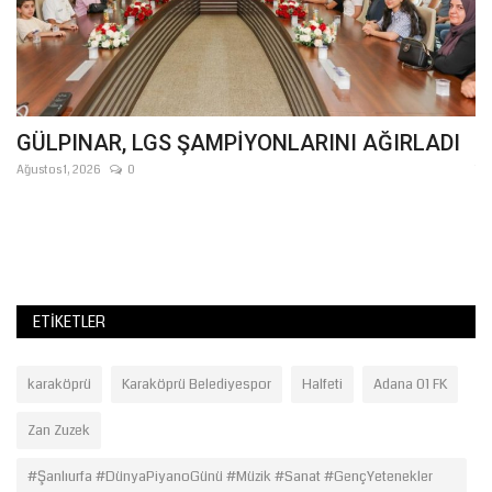
GÜLPINAR, LGS ŞAMPİYONLARINI AĞIRLADI
A
Ağustos 1, 2026
0
Te
Şa
Az
ETIKETLER
karaköprü
Karaköprü Belediyespor
Halfeti
Adana 01 FK
Zan Zuzek
#Şanlıurfa #DünyaPiyanoGünü #Müzik #Sanat #GençYetenekler