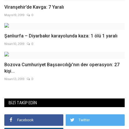
Viranşehir’de Kavga: 7 Yaralı
Mayıs 19, 2019
0
Şanlıurfa – Diyarbakır karayolunda kaza: 1 ölü 1 yaralı
Nisan 10, 2019
0
Bozova Cumhuriyet Başsavcılığı'nın dev operasyon: 27
kişi...
Nisan 13, 2019
0
BIZI TAKIP EDIN
Facebook
Twitter