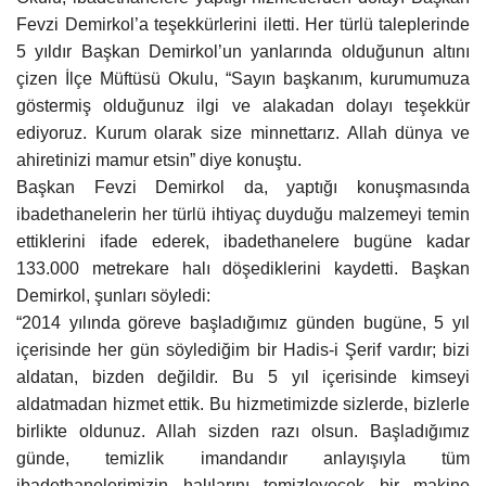
Fevzi Demirkol’a teşekkürlerini iletti. Her türlü taleplerinde
Kültür Sanat
5 yıldır Başkan Demirkol’un yanlarında olduğunun altını
çizen İlçe Müftüsü Okulu, “Sayın başkanım, kurumumuza
göstermiş olduğunuz ilgi ve alakadan dolayı teşekkür
ediyoruz. Kurum olarak size minnettarız. Allah dünya ve
ahiretinizi mamur etsin” diye konuştu.
Başkan Fevzi Demirkol da, yaptığı konuşmasında
ibadethanelerin her türlü ihtiyaç duyduğu malzemeyi temin
ettiklerini ifade ederek, ibadethanelere bugüne kadar
133.000 metrekare halı döşediklerini kaydetti. Başkan
Demirkol, şunları söyledi:
“2014 yılında göreve başladığımız günden bugüne, 5 yıl
içerisinde her gün söylediğim bir Hadis-i Şerif vardır; bizi
aldatan, bizden değildir. Bu 5 yıl içerisinde kimseyi
aldatmadan hizmet ettik. Bu hizmetimizde sizlerde, bizlerle
birlikte oldunuz. Allah sizden razı olsun. Başladığımız
günde, temizlik imandandır anlayışıyla tüm
ibadethanelerimizin halılarını temizleyecek bir makine