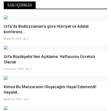
İLGILI İÇERIKLER
Urfa'da Bediüzzaman'a göre Hürriyet ve Adalet
konferans...
Nisan 16, 2019
0
Urfa Büyükşehir’den Açıklama: Haftasonu Ücretsiz
Olacak
Haziran 12, 2019
0
Kimse Bu Manzaranın Oluşacağını Hayal Edemezdi!
Hayalet...
Nisan 19, 2020
0