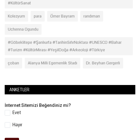
#KültürSanat
Kolezyum
para
Ömer Bayram
randıman
Uchenna Ogundu
#Göbeklitepe #Şanlıurfa #TarihinSıfırNoktası #UNESCO #Bahar
#Turizm #KültürMirası #YeşilDoğa #Arkeoloji #Türkiye
çoban
Alanya Milli Egemenlik Stadı
Dr. Beyhan Gergerli
ANKETLER
İnternet Sitemizi Beğendiniz mi?
Evet
Hayır