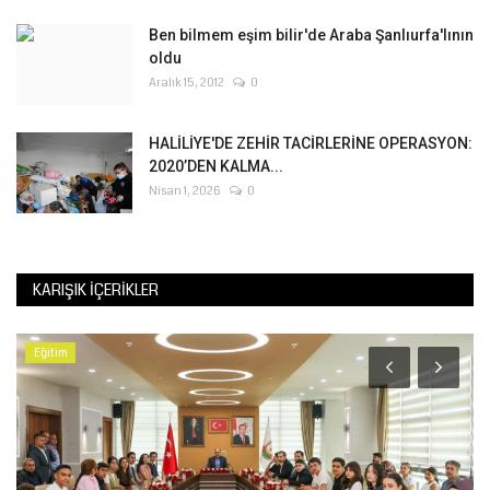
Ben bilmem eşim bilir'de Araba Şanlıurfa'lının
oldu
Aralık 15, 2012
0
HALİLİYE'DE ZEHİR TACİRLERİNE OPERASYON:
2020’DEN KALMA...
Nisan 1, 2026
0
KARIŞIK İÇERIKLER
Eğitim