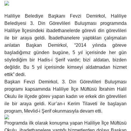
Gündem
Haliliye Belediye Başkanı Fevzi Demirkol, Haliliye
Belediyesi 3. Din Görevlileri Buluşması programında
Tekno Bilim
Haliliye İlçesindeki ibadethanelerde görevli din görevlileri
ile bir araya geldi. İbadethanelere yaptıkları çalışmaları
Ekonomi
anlatan Başkan Demirkol, “2014 yılında göreve
başladığımız günden bugüne, 5 yıl içerisinde her gün
Siyaset
söylediğim bir Hadis-i Şerif vardır; bizi aldatan, bizden
değildir. Bu 5 yıl içerisinde kimseyi aldatmadan hizmet
Galeriler
ettik” dedi.
Başkan Fevzi Demirkol, 3. Din Görevlileri Buluşması
Yaşam
programı kapsamında Haliliye İlçe Müftüsü İbrahim Halil
Okulu ile ilçede görev yapan kadın ve erkek din görevlileri
Künye
ile bir araya geldi. Kur’an-ı Kerim Tilaveti ile başlayan
program, Mevlid-i Şerif okunmasıyla devam etti.
Sağlık
Programda ilk olarak konuşma yapan Haliliye İlçe Müftüsü
İletişim
Okulu, ibadethanelere yaptığı hizmetlerden dolayı Başkan