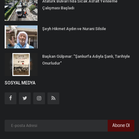
Atatürk Bulvarı’nda Sıcak Asfalt Yenileme
Çalışması Başladı
Şeyh Hikmet Aydın ve Nurani Silsile
Başkan Gülpınar: "Şanlıurfa Adıyla Şanlı, Tarihiyle
Onurludur"
SOSYAL MEDYA
Abone Ol