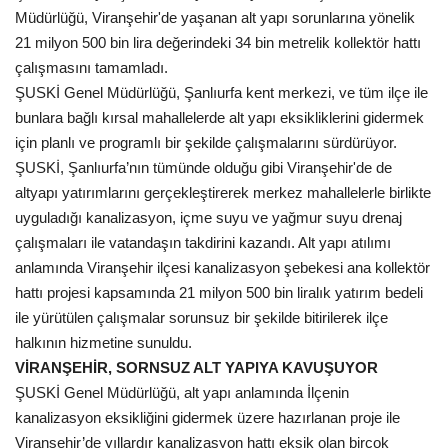
Müdürlüğü, Viranşehir'de yaşanan alt yapı sorunlarına yönelik
Gündem
21 milyon 500 bin lira değerindeki 34 bin metrelik kollektör hattı
çalışmasını tamamladı.
Tekno Bilim
ŞUSKİ Genel Müdürlüğü, Şanlıurfa kent merkezi, ve tüm ilçe ile
bunlara bağlı kırsal mahallelerde alt yapı eksikliklerini gidermek
Ekonomi
için planlı ve programlı bir şekilde çalışmalarını sürdürüyor.
ŞUSKİ, Şanlıurfa’nın tümünde olduğu gibi Viranşehir'de de
Siyaset
altyapı yatırımlarını gerçekleştirerek merkez mahallelerle birlikte
uyguladığı kanalizasyon, içme suyu ve yağmur suyu drenaj
Galeriler
çalışmaları ile vatandaşın takdirini kazandı. Alt yapı atılımı
anlamında Viranşehir ilçesi kanalizasyon şebekesi ana kollektör
Yaşam
hattı projesi kapsamında 21 milyon 500 bin liralık yatırım bedeli
ile yürütülen çalışmalar sorunsuz bir şekilde bitirilerek ilçe
Künye
halkının hizmetine sunuldu.
VİRANŞEHİR, SORNSUZ ALT YAPIYA KAVUŞUYOR
Sağlık
ŞUSKİ Genel Müdürlüğü, alt yapı anlamında İlçenin
kanalizasyon eksikliğini gidermek üzere hazırlanan proje ile
İletişim
Viranşehir’de yıllardır kanalizasyon hattı eksik olan birçok