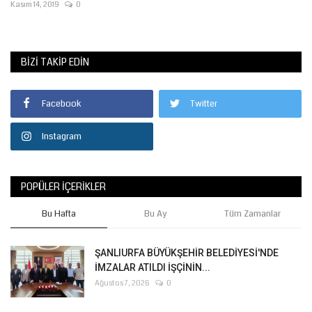
Kasım 14, 2019
0
BIZI TAKIP EDIN
Facebook
Twitter
Instagram
POPÜLER İÇERIKLER
Bu Hafta
Bu Ay
Tüm Zamanlar
ŞANLIURFA BÜYÜKŞEHİR BELEDİYESİ'NDE
İMZALAR ATILDI İŞÇİNİN...
Ağustos 7, 2026
0