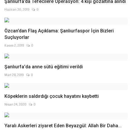
Şanlıurfa’da Tefecilere Operasyon: 4 kişi gözaltına alındı
Haziran 30, 2019
0
Özcan’dan Flaş Açıklama: Şanlıurfaspor İçin Bizleri
Suçluyorlar
Kasım 2, 2019
0
Şanlıurfa'da anne sütü eğitimi verildi
Mart 28, 2019
0
Köpeklerin saldırdığı çocuk hayatını kaybetti
Nisan 24, 2020
0
Yaralı Askerleri ziyaret Eden Beyazgül: Allah Bir Daha...