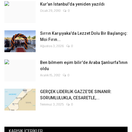
Kur'an İstanbul'da yeniden yazıldı
Ocak 29, 2010
0
Sırrın Karşıyaka'da Lezzet Dolu Bir Başlangıç:
Moi Fırın...
Ağustos 3, 2026
0
Ben bilmem eşim bilir'de Araba Şanlıurfa'lının
oldu
Aralık 15, 2012
0
GERÇEK LİDERLİK GAZZE’DE SINANIR:
SORUMLULUKLA, CESARETLE,...
Temmuz 3, 2025
0
KARIŞIK İÇERIKLER