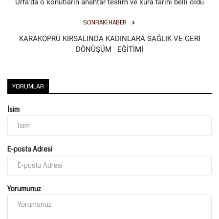
Urfa'da o konutların anahtar teslim ve kura tarihi belli oldu
SONRAKI HABER
KARAKÖPRÜ KIRSALINDA KADINLARA SAĞLIK VE GERİ
DÖNÜŞÜM EĞİTİMİ
YORUMLAR
İsim
E-posta Adresi
Yorumunuz