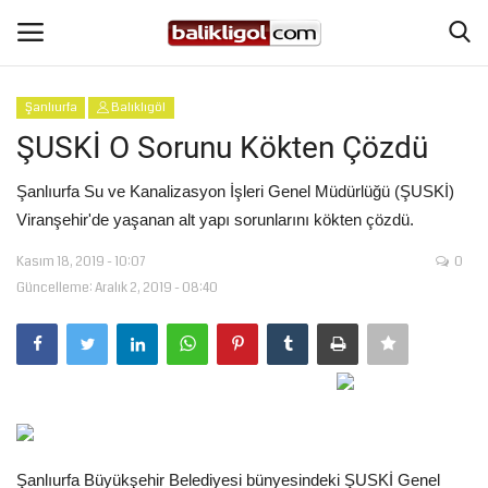
Şanlıurfa
Balıklıgöl
Giriş Yap
Kaydol
ŞUSKİ O Sorunu Kökten Çözdü
Anasayfa
Şanlıurfa Su ve Kanalizasyon İşleri Genel Müdürlüğü (ŞUSKİ)
Viranşehir'de yaşanan alt yapı sorunlarını kökten çözdü.
Köşe Yazıları
Kasım 18, 2019 - 10:07
0
Güncelleme: Aralık 2, 2019 - 08:40
Magazin
Şanlıurfa
Eğitim
Spor
Şanlıurfa Büyükşehir Belediyesi bünyesindeki ŞUSKİ Genel