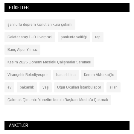
ETIKETLER
şanlıurfa deprem konutları kura çekimi
Galatasaray 1 - 0 Liverpool
şanlıurfa valiliği
rap
Barış Alper Yılmaz
Kasım 2025 Dönemi Mesleki Çalışmalar Semineri
Viranşehir Belediyespor
hasarlı bina
Kerem Aktürkoğlu
ev
bakanlık
yaş
Uğur Okulları İstanbulspor
silah
Çakmak Çimento Yönetim Kurulu Başkanı Mustafa Çakmak
ANKETLER