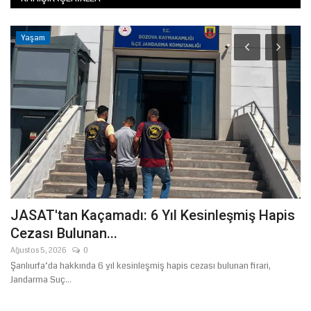
Yaşam
JASAT'tan Kaçamadı: 6 Yıl Kesinleşmiş Hapis
U
Cezası Bulunan...
N
Ağustos 5, 2026
0
Ma
Şanlıurfa’da hakkında 6 yıl kesinleşmiş hapis cezası bulunan firari,
Şa
Jandarma Suç...
Çağ