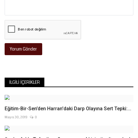
Yorum Gönder
İLGILI İÇERIKLER
Eğitim-Bir-Sen’den Harran'daki Darp Olayına Sert Tepki:...
Mayıs 30, 2019
0