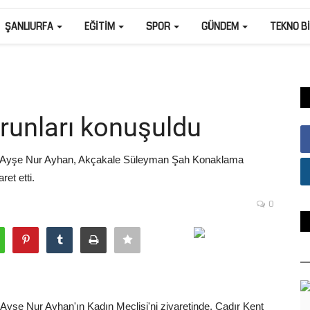
ŞANLIURFA
EĞITIM
SPOR
GÜNDEM
TEKNO B
orunları konuşuldu
i Ayşe Nur Ayhan, Akçakale Süleyman Şah Konaklama
ret etti.
0
yşe Nur Ayhan'ın Kadın Meclisi'ni ziyaretinde, Çadır Kent