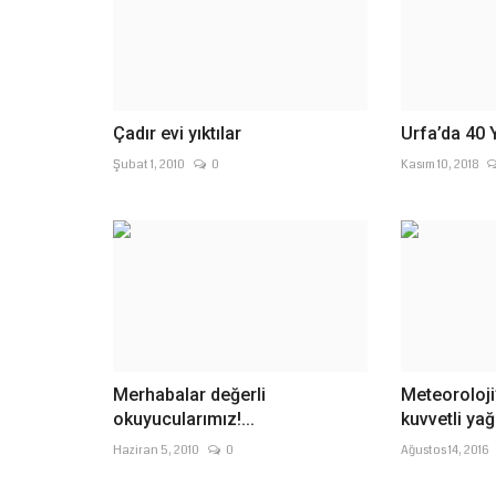
Çadır evi yıktılar
Urfa’da 40 Y
Şubat 1, 2010
0
Kasım 10, 2018
Merhabalar değerli
Meteoroloji’
okuyucularımız!...
kuvvetli yağ
Haziran 5, 2010
0
Ağustos 14, 2016