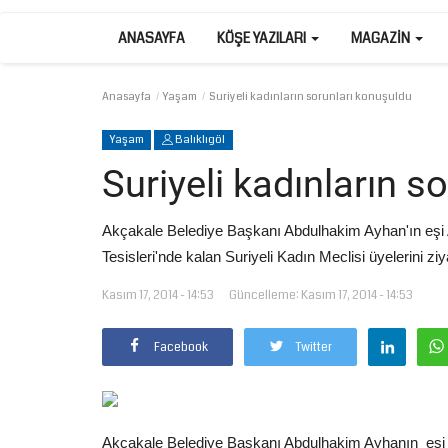
ANASAYFA
KÖŞE YAZILARI
MAGAZIN
Anasayfa
Yaşam
Suriyeli kadınların sorunları konuşuldu
Yaşam
Balıklıgöl
Suriyeli kadınların s
Akçakale Belediye Başkanı Abdulhakim Ayhan'ın eş
Tesisleri'nde kalan Suriyeli Kadın Meclisi üyelerini ziya
Kasım 17, 2014 - 14:53
Güncelleme: Kasım 17, 2014 - 14:53
Facebook
Twitter
Akçakale Belediye Başkanı Abdulhakim Ayhanın eşi A