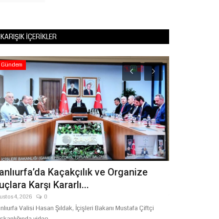
KARIŞIK İÇERIKLER
Gündem
Ekonomi
anlıurfa’da Kaçakçılık ve Organize
ŞANLIURFA
uçlara Karşı Kararlı...
ATA TOHUM
ustos 4, 2026
0
Temmuz 23, 2026
nlıurfa Valisi Hasan Şıldak, İçişleri Bakanı Mustafa Çiftçi
Şanlıurfa Büyükşe