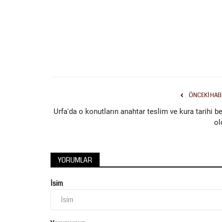
Tekno Bilim
ÖNCEKI HAB
Urfa'da o konutların anahtar teslim ve kura tarihi be
ol
YORUMLAR
İNGİLİZCEYİ SAHNEYE TAŞIYA
İsim
GÖSTERİ SİVEREK’TE GELENEĞE
Haziran 22, 2026
0
Osman Esat Efendi İmam Hatip Ortaokulu öğrencileri