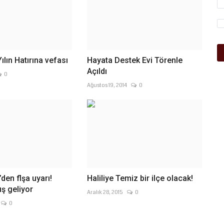
ılın Hatırına vefası
Hayata Destek Evi Törenle
Açıldı
0
Ağustos 19, 2014
0
den flşa uyarı!
Haliliye Temiz bir ilçe olacak!
ış geliyor
Aralık 28, 2015
0
0