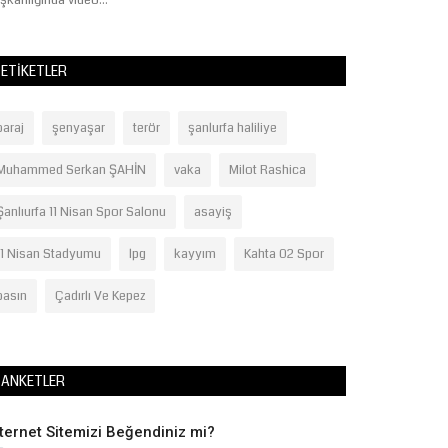
şkanlığında video...
Başkanlığı, Akçaka
ETIKETLER
baraj
şenyaşar
terör
şanlurfa haliliye
Muhammed Serkan ŞAHİN
vaka
Milot Rashica
Şanlıurfa 11 Nisan Spor Salonu
asayiş
11 Nisan Stadyumu
lpg
kayyım
Kahta 02 Spor
basın
Çadırlı Ve Kepez
ANKETLER
nternet Sitemizi Beğendiniz mi?