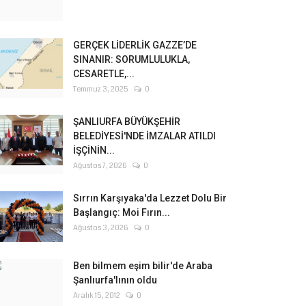
GERÇEK LİDERLİK GAZZE’DE
SINANIR: SORUMLULUKLA,
CESARETLE,...
Temmuz 3, 2025
0
ŞANLIURFA BÜYÜKŞEHİR
BELEDİYESİ'NDE İMZALAR ATILDI
İŞÇİNİN...
Ağustos 7, 2026
0
Sırrın Karşıyaka'da Lezzet Dolu Bir
Başlangıç: Moi Fırın...
Ağustos 3, 2026
0
Ben bilmem eşim bilir'de Araba
Şanlıurfa'lının oldu
Aralık 15, 2012
0