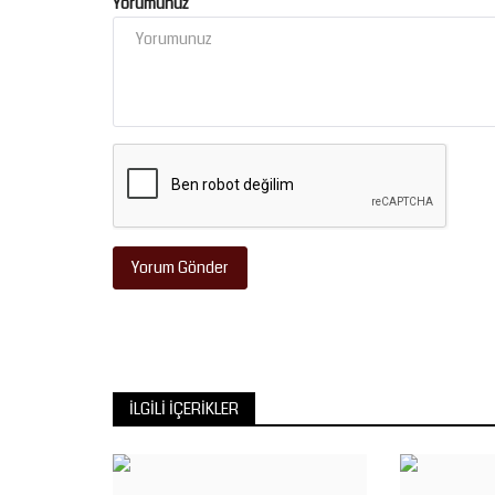
tiyatro, şiir ve müzik...
Yorumunuz
Yorum Gönder
İLGILI İÇERIKLER