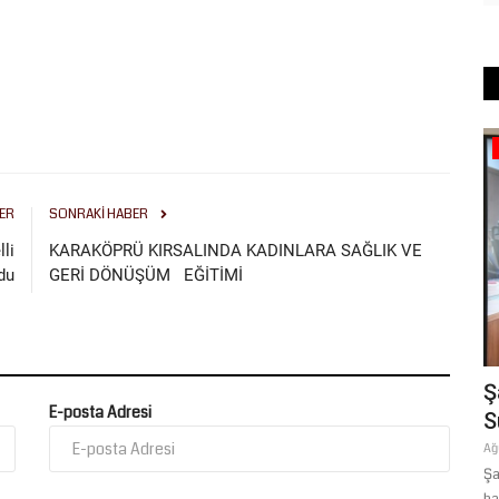
Ekonomi
ER
SONRAKI HABER
lli
KARAKÖPRÜ KIRSALINDA KADINLARA SAĞLIK VE
du
GERİ DÖNÜŞÜM EĞİTİMİ
N
Şanlıurfa’da Antep Fıstığı Hasadı
Ş
E-posta Adresi
...
Öncesi İşçi Yevmiyeleri...
S
Temmuz 25, 2026
0
Ağ
, İngilizce
Şanlıurfa Fıstık Üreticileri Birliği, yaklaşan fıstık hasat dönemi
Şa