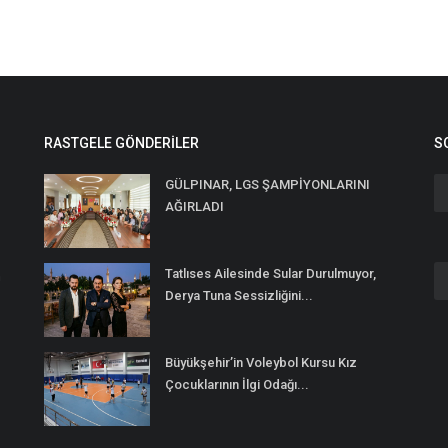
RASTGELE GÖNDERILER
S
GÜLPINAR, LGS ŞAMPİYONLARINI
AĞIRLADI
Tatlıses Ailesinde Sular Durulmuyor,
n
Derya Tuna Sessizliğini...
Büyükşehir’in Voleybol Kursu Kız
Çocuklarının İlgi Odağı...