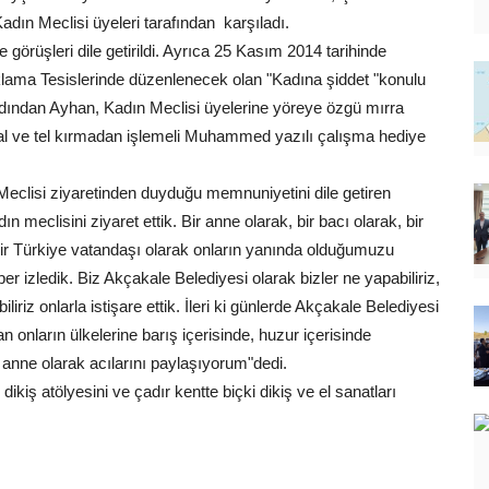
dın Meclisi üyeleri tarafından karşıladı.
e görüşleri dile getirildi. Ayrıca 25 Kasım 2014 tarihinde
ama Tesislerinde düzenlenecek olan "Kadına şiddet "konulu
ardından Ayhan, Kadın Meclisi üyelerine yöreye özgü mırra
 şal ve tel kırmadan işlemeli Muhammed yazılı çalışma hediye
clisi ziyaretinden duyduğu memnuniyetini dile getiren
eclisini ziyaret ettik. Bir anne olarak, bir bacı olarak, bir
Bir Türkiye vatandaşı olarak onların yanında olduğumuzu
ber izledik. Biz Akçakale Belediyesi olarak bizler ne yapabiliriz,
riz onlarla istişare ettik. İleri ki günlerde Akçakale Belediyesi
an onların ülkelerine barış içerisinde, huzur içerisinde
r anne olarak acılarını paylaşıyorum"dedi.
iş atölyesini ve çadır kentte biçki dikiş ve el sanatları