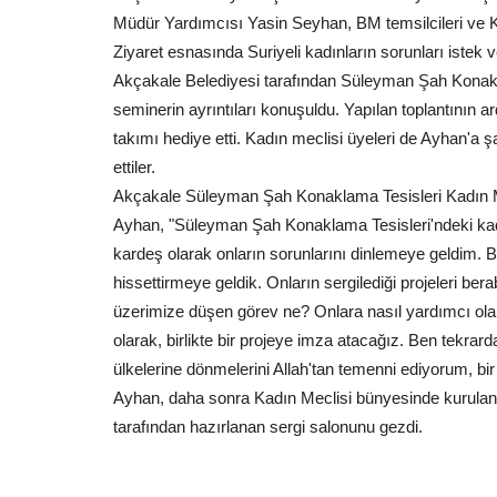
Müdür Yardımcısı Yasin Seyhan, BM temsilcileri ve Ka
Ziyaret esnasında Suriyeli kadınların sorunları istek v
Akçakale Belediyesi tarafından Süleyman Şah Konakl
seminerin ayrıntıları konuşuldu. Yapılan toplantının 
takımı hediye etti. Kadın meclisi üyeleri de Ayhan'a
ettiler.
Akçakale Süleyman Şah Konaklama Tesisleri Kadın Me
Ayhan, "Süleyman Şah Konaklama Tesisleri'ndeki kadın m
kardeş olarak onların sorunlarını dinlemeye geldim. 
hissettirmeye geldik. Onların sergilediği projeleri bera
üzerimize düşen görev ne? Onlara nasıl yardımcı olabili
olarak, birlikte bir projeye imza atacağız. Ben tekrard
ülkelerine dönmelerini Allah'tan temenni ediyorum, bi
Ayhan, daha sonra Kadın Meclisi bünyesinde kurulan dik
tarafından hazırlanan sergi salonunu gezdi.