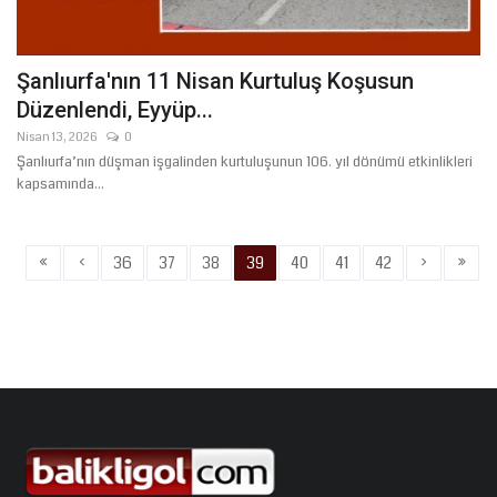
Şanlıurfa'nın 11 Nisan Kurtuluş Koşusun
Düzenlendi, Eyyüp...
Nisan 13, 2026
0
Şanlıurfa’nın düşman işgalinden kurtuluşunun 106. yıl dönümü etkinlikleri
kapsamında...
«
‹
›
»
36
37
38
39
40
41
42