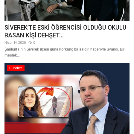
SİVEREK’TE ESKİ ÖĞRENCİSİ OLDUĞU OKULU
BASAN KİŞİ DEHŞET...
Nisan 14, 2026
0
Şanlıurfa’nın Siverek ilçesi güne korkunç bir saldırı haberiyle uyandı. Bir
meslek...
Gündem