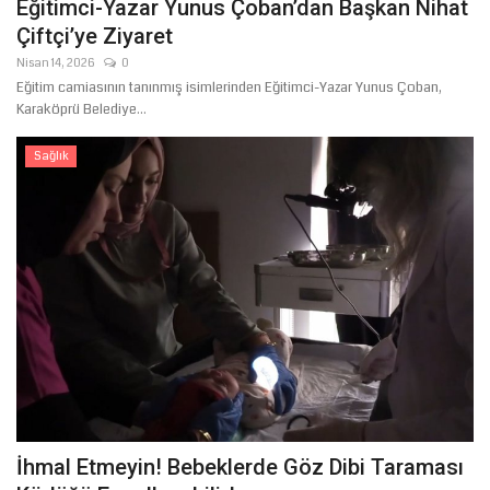
Eğitimci-Yazar Yunus Çoban’dan Başkan Nihat
Çiftçi’ye Ziyaret
Nisan 14, 2026
0
Eğitim camiasının tanınmış isimlerinden Eğitimci-Yazar Yunus Çoban,
Karaköprü Belediye...
Sağlık
İhmal Etmeyin! Bebeklerde Göz Dibi Taraması