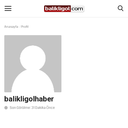
Anasayfa
Profil
Giriş Yap
Kaydol
Anasayfa
Köşe Yazıları
Şanlıurfa
Eğitim
balikligolhaber
Son Görülme: 31 Dakika Önce
Magazin
Spor