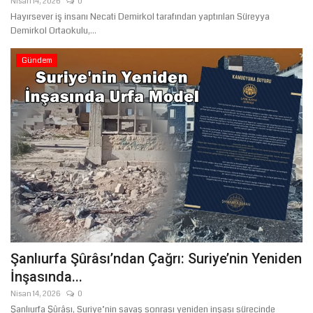
Nisan 14, 2026
0
Hayırsever iş insanı Necati Demirkol tarafından yaptırılan Süreyya
Demirkol Ortaokulu,...
Gündem
Şanlıurfa Şûrâsı’ndan Çağrı: Suriye’nin Yeniden
İnşasında...
Nisan 14, 2026
0
Şanlıurfa Şûrâsı, Suriye’nin savaş sonrası yeniden inşası sürecinde