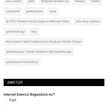
para cezası
pilot
Bölgesel Amatör Lig
Awuku
teslim
yakalandı
şanlıurfadan
kaza
ŞUTSO Yönetim Kurulu Başkanı Mehmet Yetim
urfa aday tanıtımı
şanlıurfalı işçi
Kuş
Macaristan Futbol Federasyonu Başkanı Sándor Csányi
Şanlıurfaspor Teknik Direktörü Sait Karafırtınalar
galatasaray fenerbahçe
ANKETLER
İnternet Sitemizi Beğendiniz mi?
Evet