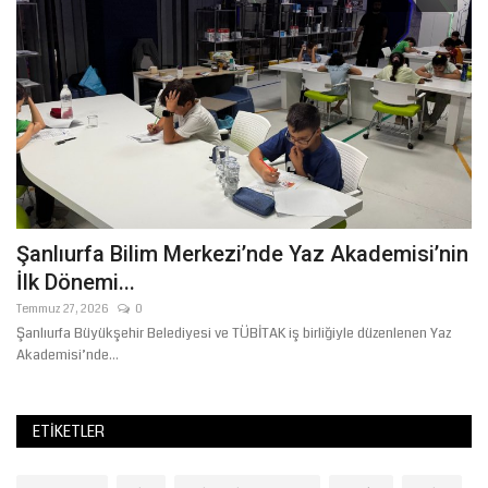
Şanlıurfa Bilim Merkezi’nde Yaz Akademisi’nin
Ş
İlk Dönemi...
Y
Temmuz 27, 2026
0
Ma
Şanlıurfa Büyükşehir Belediyesi ve TÜBİTAK iş birliğiyle düzenlenen Yaz
Akademisi’nde...
ETIKETLER