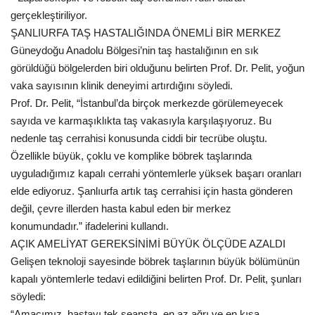
gerçekleştiriliyor.
ŞANLIURFA TAŞ HASTALIĞINDA ÖNEMLİ BİR MERKEZ
Güneydoğu Anadolu Bölgesi’nin taş hastalığının en sık
görüldüğü bölgelerden biri olduğunu belirten Prof. Dr. Pelit, yoğun
vaka sayısının klinik deneyimi artırdığını söyledi.
Prof. Dr. Pelit, “İstanbul’da birçok merkezde görülemeyecek
sayıda ve karmaşıklıkta taş vakasıyla karşılaşıyoruz. Bu
nedenle taş cerrahisi konusunda ciddi bir tecrübe oluştu.
Özellikle büyük, çoklu ve komplike böbrek taşlarında
uyguladığımız kapalı cerrahi yöntemlerle yüksek başarı oranları
elde ediyoruz. Şanlıurfa artık taş cerrahisi için hasta gönderen
değil, çevre illerden hasta kabul eden bir merkez
konumundadır.” ifadelerini kullandı.
AÇIK AMELİYAT GEREKSİNİMİ BÜYÜK ÖLÇÜDE AZALDI
Gelişen teknoloji sayesinde böbrek taşlarının büyük bölümünün
kapalı yöntemlerle tedavi edildiğini belirten Prof. Dr. Pelit, şunları
söyledi:
“Amacımız, hastayı tek seansta, en az ağrı ve en kısa