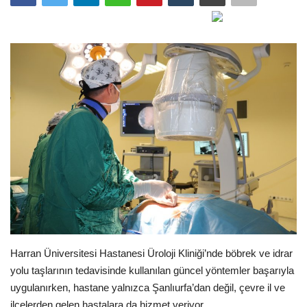
Gündem
Tekno Bilim
Ekonomi
Galeriler
Siyaset
Künye
Yaşam
Harran Üniversitesi Hastanesi Üroloji Kliniği’nde böbrek ve idrar
Sağlık
yolu taşlarının tedavisinde kullanılan güncel yöntemler başarıyla
uygulanırken, hastane yalnızca Şanlıurfa’dan değil, çevre il ve
İletişim
ilçelerden gelen hastalara da hizmet veriyor.