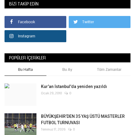
BIZI TAKIP EDIN
Facebook
Twitter
Instagram
POPÜLER İÇERIKLER
Bu Hafta
Bu Ay
Tüm Zamanlar
Kur'an İstanbul'da yeniden yazıldı
Ocak 29, 2010
0
BÜYÜKŞEHİR’DEN 35 YAŞ ÜSTÜ MASTERLER
FUTBOL TURNUVASI
Temmuz 17, 2026
0