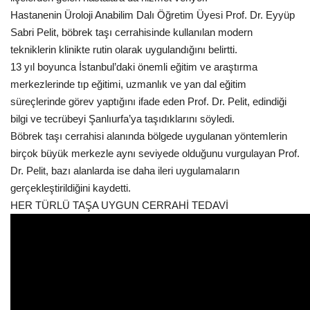
Hastanenin Üroloji Anabilim Dalı Öğretim Üyesi Prof. Dr. Eyyüp
Kültür Sanat
Sabri Pelit, böbrek taşı cerrahisinde kullanılan modern
tekniklerin klinikte rutin olarak uygulandığını belirtti.
13 yıl boyunca İstanbul’daki önemli eğitim ve araştırma
merkezlerinde tıp eğitimi, uzmanlık ve yan dal eğitim
süreçlerinde görev yaptığını ifade eden Prof. Dr. Pelit, edindiği
bilgi ve tecrübeyi Şanlıurfa’ya taşıdıklarını söyledi.
Böbrek taşı cerrahisi alanında bölgede uygulanan yöntemlerin
birçok büyük merkezle aynı seviyede olduğunu vurgulayan Prof.
Dr. Pelit, bazı alanlarda ise daha ileri uygulamaların
gerçekleştirildiğini kaydetti.
HER TÜRLÜ TAŞA UYGUN CERRAHİ TEDAVİ