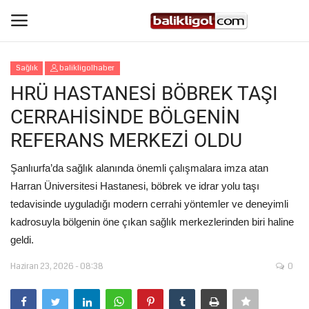
Sağlık
balikligolhaber
Giriş Yap
Kaydol
HRÜ HASTANESİ BÖBREK TAŞI
CERRAHİSİNDE BÖLGENİN
Anasayfa
REFERANS MERKEZİ OLDU
Köşe Yazıları
Şanlıurfa’da sağlık alanında önemli çalışmalara imza atan
Harran Üniversitesi Hastanesi, böbrek ve idrar yolu taşı
Eğitim
tedavisinde uyguladığı modern cerrahi yöntemler ve deneyimli
kadrosuyla bölgenin öne çıkan sağlık merkezlerinden biri haline
Magazin
geldi.
Şanlıurfa
Haziran 23, 2026 - 08:38
0
Spor