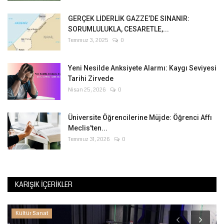
GERÇEK LİDERLİK GAZZE’DE SINANIR:
SORUMLULUKLA, CESARETLE,...
Temmuz 3, 2025
0
Yeni Nesilde Anksiyete Alarmı: Kaygı Seviyesi
Tarihi Zirvede
Nisan 25, 2026
0
Üniversite Öğrencilerine Müjde: Öğrenci Affı
Meclis'ten...
Temmuz 31, 2026
0
KARIŞIK İÇERIKLER
Kültür Sanat