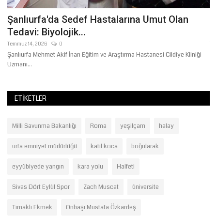
Şanlıurfa'da Sedef Hastalarına Umut Olan
T
Tedavi: Biyolojik...
B
Temmuz 14, 2026
0
Te
Şanlıurfa Mehmet Akif İnan Eğitim ve Araştırma Hastanesi Cildiye Kliniği
Şa
Uzmanı...
ka
ETIKETLER
Milli Savunma Bakanlığı
Roma
yeşilçam
halay
urfa emniyet müdürlüğü
katil koca
boğularak
eyyübiyede yangın
kara yolu
Halfeti
Sivas Dört Eylül Spor
Zach Muscat
üniversite
Tırnaklı Ekmek
Onbaşı Mustafa Özkardeş