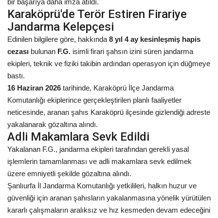
bir başarıya daha imza atıldı.
Karaköprü'de Terör Estiren Firariye
Kültür Sanat
Jandarma Kelepçesi
Edinilen bilgilere göre, hakkında
8 yıl 4 ay kesinleşmiş hapis
cezası
bulunan
F.G.
isimli firari şahsın izini süren jandarma
ekipleri, teknik ve fiziki takibin ardından operasyon için düğmeye
bastı.
16 Haziran 2026
tarihinde, Karaköprü İlçe Jandarma
Komutanlığı ekiplerince gerçekleştirilen planlı faaliyetler
neticesinde, aranan şahıs Karaköprü ilçesinde gizlendiği adreste
yakalanarak gözaltına alındı.
Adli Makamlara Sevk Edildi
Yakalanan F.G., jandarma ekipleri tarafından gerekli yasal
işlemlerin tamamlanması ve adli makamlara sevk edilmek
üzere emniyetli şekilde gözaltına alındı.
Şanlıurfa İl Jandarma Komutanlığı yetkilileri, halkın huzur ve
güvenliği için aranan şahısların yakalanmasına yönelik yürütülen
kararlı çalışmaların aralıksız ve hız kesmeden devam edeceğini