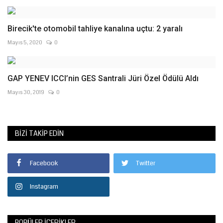
Birecik'te otomobil tahliye kanalına uçtu: 2 yaralı
Mayıs 5, 2020
0
GAP YENEV ICCI’nin GES Santrali Jüri Özel Ödülü Aldı
Mayıs 30, 2019
0
BIZI TAKIP EDIN
Facebook
Twitter
Instagram
POPÜLER İÇERIKLER