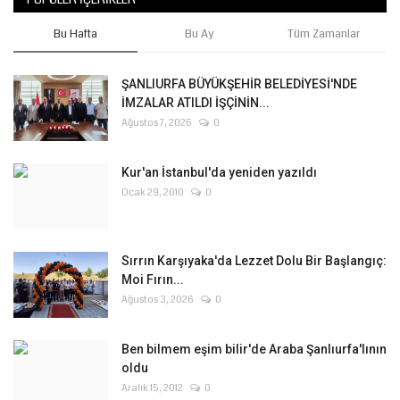
Bu Hafta
Bu Ay
Tüm Zamanlar
ŞANLIURFA BÜYÜKŞEHİR BELEDİYESİ'NDE
İMZALAR ATILDI İŞÇİNİN...
Ağustos 7, 2026
0
Kur'an İstanbul'da yeniden yazıldı
Ocak 29, 2010
0
Sırrın Karşıyaka'da Lezzet Dolu Bir Başlangıç:
Moi Fırın...
Ağustos 3, 2026
0
Ben bilmem eşim bilir'de Araba Şanlıurfa'lının
oldu
Aralık 15, 2012
0