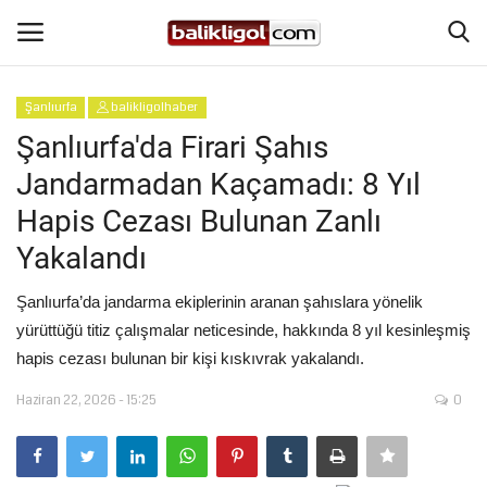
Şanlıurfa
balikligolhaber
Giriş Yap
Kaydol
Şanlıurfa'da Firari Şahıs
Jandarmadan Kaçamadı: 8 Yıl
Anasayfa
Hapis Cezası Bulunan Zanlı
Köşe Yazıları
Yakalandı
Magazin
Şanlıurfa’da jandarma ekiplerinin aranan şahıslara yönelik
yürüttüğü titiz çalışmalar neticesinde, hakkında 8 yıl kesinleşmiş
Şanlıurfa
hapis cezası bulunan bir kişi kıskıvrak yakalandı.
Haziran 22, 2026 - 15:25
0
Eğitim
Spor