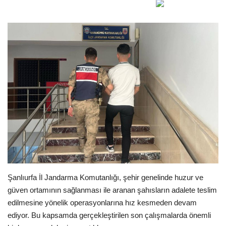
Gündem
Tekno Bilim
Ekonomi
Siyaset
Galeriler
Yaşam
Künye
Şanlıurfa İl Jandarma Komutanlığı, şehir genelinde huzur ve
güven ortamının sağlanması ile aranan şahısların adalete teslim
Sağlık
edilmesine yönelik operasyonlarına hız kesmeden devam
ediyor. Bu kapsamda gerçekleştirilen son çalışmalarda önemli
İletişim