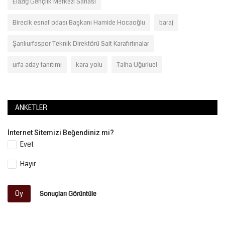
Elazığ Gençlik Merkezi Sahası
Birecik esnaf odası Başkanı Hamide Hocaoğlu
baraj
Şanlıurfaspor Teknik Direktörü Sait Karafırtınalar
urfa aday tanıtımı
kara yolu
Talha Uğurluel
ANKETLER
İnternet Sitemizi Beğendiniz mi?
Evet
Hayır
Oy
Sonuçları Görüntüle