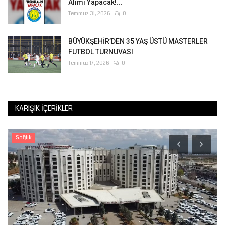
Alımı Yapacak!...
Temmuz 31, 2026
0
BÜYÜKŞEHİR’DEN 35 YAŞ ÜSTÜ MASTERLER
FUTBOL TURNUVASI
Temmuz 17, 2026
0
KARIŞIK İÇERIKLER
Sağlık