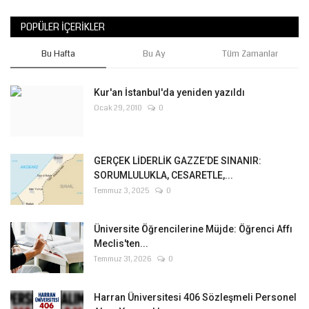
POPÜLER İÇERIKLER
Bu Hafta
Bu Ay
Tüm Zamanlar
Kur'an İstanbul'da yeniden yazıldı
Ocak 29, 2010
0
GERÇEK LİDERLİK GAZZE’DE SINANIR:
SORUMLULUKLA, CESARETLE,...
Temmuz 3, 2025
0
Üniversite Öğrencilerine Müjde: Öğrenci Affı
Meclis'ten...
Temmuz 31, 2026
0
Harran Üniversitesi 406 Sözleşmeli Personel