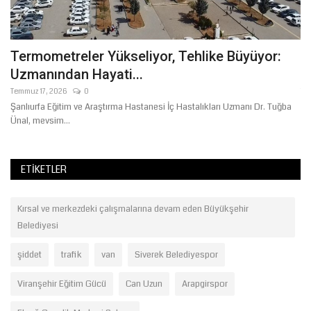
I
Termometreler Yükseliyor, Tehlike Büyüyor:
D
Uzmanından Hayati...
Li
Temmuz 17, 2026
0
Te
Şanlıurfa Eğitim ve Araştırma Hastanesi İç Hastalıkları Uzmanı Dr. Tuğba
Dı
Ünal, mevsim...
gö
ETIKETLER
Kırsal ve merkezdeki çalışmalarına devam eden Büyükşehir
Belediyesi
şiddet
trafik
van
Siverek Belediyespor
Viranşehir Eğitim Gücü
Can Uzun
Arapgirspor