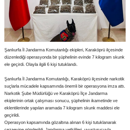
Gündem
Tekno Bilim
Ekonomi
Şanlıurfa İl Jandarma Komutanlığı ekipleri, Karaköprü ilçesinde
Siyaset
düzenlediği operasyonda bir şüphelinin evinde 7 kilogram skunk
ele geçirdi. Olayla ilgili 6 kişi tutuklandı.
Galeriler
Şanlıurfa İl Jandarma Komutanlığı, Karaköprü ilçesinde narkotik
Yaşam
suçlarla mücadele kapsamında önemli bir operasyona imza attı.
Narkotik Şube Müdürlüğü ve Karaköprü İlçe Jandarma
Künye
ekiplerinin ortak çalışması sonucu, şüphelinin ikametinde ve
eklentilerinde yapılan aramada 7 kilogram skunk maddesi ele
Sağlık
geçirildi.
Operasyon kapsamında gözaltına alınan 6 kişi tutuklanarak
İletişim
cezaevine gönderildi. Jandarma yetkilileri, uyuşturucuyla