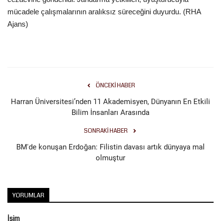
mücadele çalışmalarının aralıksız süreceğini duyurdu. (RHA
Kültür Sanat
Ajans)
ÖNCEKI HABER
Harran Üniversitesi’nden 11 Akademisyen, Dünyanın En Etkili
Bilim İnsanları Arasında
SONRAKI HABER
BM'de konuşan Erdoğan: Filistin davası artık dünyaya mal
olmuştur
YORUMLAR
İsim