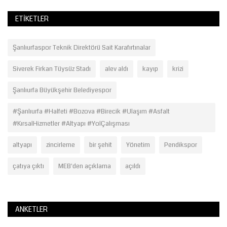
ETIKETLER
Şanlıurfaspor Teknik Direktörü Sait Karafırtınalar
Siverek Firkan Tüysüz Stadı
alev aldı
kayıp
krizi
Şanlıurfa Büyükşehir Belediyespor
#Şanlıurfa #Halfeti #Bozova #Birecik #Ulaşım #Asfalt
#KırsalHizmetler #Altyapı #YolÇalışması
altyapı
zincirleme
bir şehit
Yönetim
Pendikspor
çatıya çıktı
MEB'den açıklama
açıldı
ANKETLER