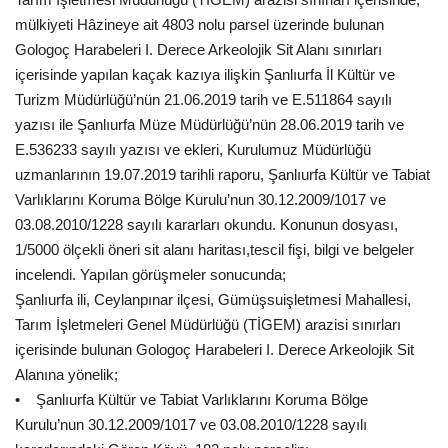
mülkiyeti Hâzineye ait 4803 nolu parsel üzerinde bulunan
Kültür Sanat
Gologoç Harabeleri I. Derece Arkeolojik Sit Alanı sınırları
içerisinde yapılan kaçak kazıya ilişkin Şanlıurfa İl Kültür ve
Turizm Müdürlüğü’nün 21.06.2019 tarih ve E.511864 sayılı
yazısı ile Şanlıurfa Müze Müdürlüğü’nün 28.06.2019 tarih ve
E.536233 sayılı yazısı ve ekleri, Kurulumuz Müdürlüğü
uzmanlarının 19.07.2019 tarihli raporu, Şanlıurfa Kültür ve Tabiat
Varlıklarını Koruma Bölge Kurulu’nun 30.12.2009/1017 ve
03.08.2010/1228 sayılı kararları okundu. Konunun dosyası,
1/5000 ölçekli öneri sit alanı haritası,tescil fişi, bilgi ve belgeler
incelendi. Yapılan görüşmeler sonucunda;
Şanlıurfa ili, Ceylanpınar ilçesi, Gümüşsuişletmesi Mahallesi,
Tarım İşletmeleri Genel Müdürlüğü (TİGEM) arazisi sınırları
içerisinde bulunan Gologoç Harabeleri I. Derece Arkeolojik Sit
Alanına yönelik;
• Şanlıurfa Kültür ve Tabiat Varlıklarını Koruma Bölge
Kurulu’nun 30.12.2009/1017 ve 03.08.2010/1228 sayılı