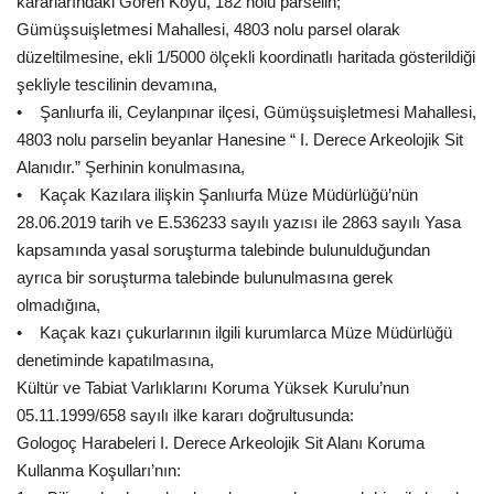
kararlarındaki Gören Köyü, 182 nolu parselin;
Gümüşsuişletmesi Mahallesi, 4803 nolu parsel olarak
düzeltilmesine, ekli 1/5000 ölçekli koordinatlı haritada gösterildiği
şekliyle tescilinin devamına,
• Şanlıurfa ili, Ceylanpınar ilçesi, Gümüşsuişletmesi Mahallesi,
4803 nolu parselin beyanlar Hanesine “ I. Derece Arkeolojik Sit
Alanıdır.” Şerhinin konulmasına,
• Kaçak Kazılara ilişkin Şanlıurfa Müze Müdürlüğü’nün
28.06.2019 tarih ve E.536233 sayılı yazısı ile 2863 sayılı Yasa
kapsamında yasal soruşturma talebinde bulunulduğundan
ayrıca bir soruşturma talebinde bulunulmasına gerek
olmadığına,
• Kaçak kazı çukurlarının ilgili kurumlarca Müze Müdürlüğü
denetiminde kapatılmasına,
Kültür ve Tabiat Varlıklarını Koruma Yüksek Kurulu’nun
05.11.1999/658 sayılı ilke kararı doğrultusunda:
Gologoç Harabeleri I. Derece Arkeolojik Sit Alanı Koruma
Kullanma Koşulları’nın: