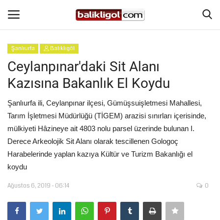
Şanlıurfa
Balıklıgöl
Giriş Yap
Kaydol
Ceylanpınar'daki Sit Alanı
Kazısına Bakanlık El Koydu
Anasayfa
Şanlıurfa ili, Ceylanpınar ilçesi, Gümüşsuişletmesi Mahallesi,
Köşe Yazıları
Tarım İşletmesi Müdürlüğü (TİGEM) arazisi sınırları içerisinde,
mülkiyeti Hâzineye ait 4803 nolu parsel üzerinde bulunan I.
Magazin
Derece Arkeolojik Sit Alanı olarak tescillenen Gologoç
Harabelerinde yaplan kazıya Kültür ve Turizm Bakanlığı el
Şanlıurfa
koydu
Eğitim
Ağustos 6, 2019 - 06:14
0
Spor