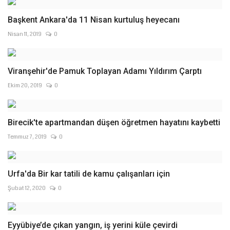
Başkent Ankara'da 11 Nisan kurtuluş heyecanı
Nisan 11, 2019
0
Viranşehir'de Pamuk Toplayan Adamı Yıldırım Çarptı
Ekim 20, 2019
0
Birecik'te apartmandan düşen öğretmen hayatını kaybetti
Temmuz 7, 2019
0
Urfa'da Bir kar tatili de kamu çalışanları için
Şubat 12, 2020
0
Eyyübiye’de çıkan yangın, iş yerini küle çevirdi