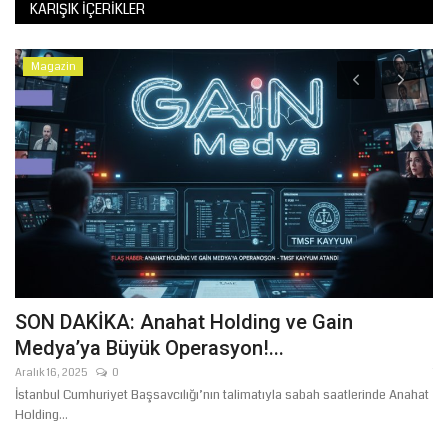
KARIŞIK İÇERIKLER
Magazin
SON DAKİKA: Anahat Holding ve Gain
B
Medya’ya Büyük Operasyon!...
M
Aralık 16, 2025
0
Te
an
İstanbul Cumhuriyet Başsavcılığı’nın talimatıyla sabah saatlerinde Anahat
Şa
Holding...
ilç