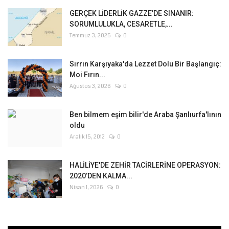
GERÇEK LİDERLİK GAZZE’DE SINANIR:
SORUMLULUKLA, CESARETLE,...
Temmuz 3, 2025
0
Sırrın Karşıyaka'da Lezzet Dolu Bir Başlangıç:
Moi Fırın...
Ağustos 3, 2026
0
Ben bilmem eşim bilir'de Araba Şanlıurfa'lının
oldu
Aralık 15, 2012
0
HALİLİYE'DE ZEHİR TACİRLERİNE OPERASYON:
2020’DEN KALMA...
Nisan 1, 2026
0