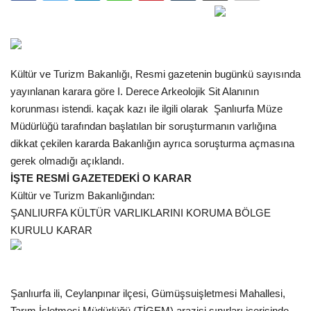
Gündem
Tekno Bilim
Kültür ve Turizm Bakanlığı, Resmi gazetenin bugünkü sayısında
yayınlanan karara göre I. Derece Arkeolojik Sit Alanının
Ekonomi
korunması istendi. kaçak kazı ile ilgili olarak Şanlıurfa Müze
Müdürlüğü tarafından başlatılan bir soruşturmanın varlığına
Siyaset
dikkat çekilen kararda Bakanlığın ayrıca soruşturma açmasına
gerek olmadığı açıklandı.
Galeriler
İŞTE RESMİ GAZETEDEKİ O KARAR
Kültür ve Turizm Bakanlığından:
Yaşam
ŞANLIURFA KÜLTÜR VARLIKLARINI KORUMA BÖLGE
KURULU KARAR
Künye
Sağlık
Şanlıurfa ili, Ceylanpınar ilçesi, Gümüşsuişletmesi Mahallesi,
İletişim
Tarım İşletmesi Müdürlüğü (TİGEM) arazisi sınırları içerisinde,