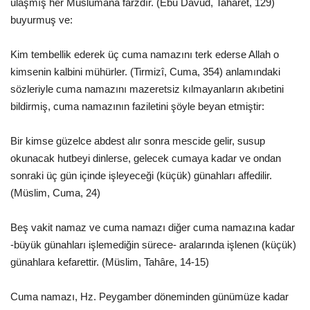
ulaşmış her Müslümana farzdır. (Ebu Dâvûd, Taharet, 129)
buyurmuş ve:
Kim tembellik ederek üç cuma namazını terk ederse Allah o
kimsenin kalbini mühürler. (Tirmizî, Cuma, 354) anlamındaki
sözleriyle cuma namazını mazeretsiz kılmayanların akıbetini
bildirmiş, cuma namazının faziletini şöyle beyan etmiştir:
Bir kimse güzelce abdest alır sonra mescide gelir, susup
okunacak hutbeyi dinlerse, gelecek cumaya kadar ve ondan
sonraki üç gün içinde işleyeceği (küçük) günahları affedilir.
(Müslim, Cuma, 24)
Beş vakit namaz ve cuma namazı diğer cuma namazına kadar
-büyük günahları işlemediğin sürece- aralarında işlenen (küçük)
günahlara kefarettir. (Müslim, Tahâre, 14-15)
Cuma namazı, Hz. Peygamber döneminden günümüze kadar