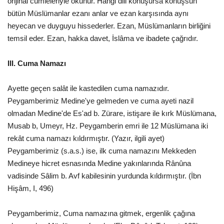
orijinal cümleleriyle okunur. Hangi dili konuşursa konuşsun
bütün Müslümanlar ezanı anlar ve ezan karşısında aynı
heyecan ve duyguyu hissederler. Ezan, Müslümanların birliğini
temsil eder. Ezan, hakka davet, İslâma ve ibadete çağrıdır.
III. Cuma Namazı
Ayette geçen salât ile kastedilen cuma namazıdır.
Peygamberimiz Medine'ye gelmeden ve cuma ayeti nazil
olmadan Medine'de Es'ad b. Zürare, istişare ile kırk Müslümana,
Musab b, Umeyr, Hz. Peygamberin emri ile 12 Müslümana iki
rekât cuma namazı kıldırmıştır. (Yazır, ilgili ayet)
Peygamberimiz (s.a.s.) ise, ilk cuma namazını Mekkeden
Medineye hicret esnasında Medine yakınlarında Rânûna
vadisinde Sâlim b. Avf kabilesinin yurdunda kıldırmıştır. (İbn
Hişâm, I, 496)
Peygamberimiz, Cuma namazına gitmek, ergenlik çağına