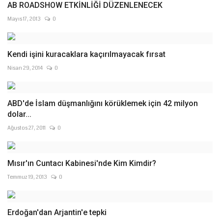
AB ROADSHOW ETKİNLİĞİ DÜZENLENECEK
Mayıs 17, 2013
0
Kendi işini kuracaklara kaçırılmayacak fırsat
Nisan 29, 2014
0
ABD'de İslam düşmanlığını körüklemek için 42 milyon
dolar...
Ağustos 27, 2011
0
Mısır'ın Cuntacı Kabinesi'nde Kim Kimdir?
Temmuz 19, 2013
0
Erdoğan'dan Arjantin'e tepki