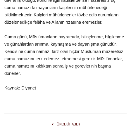
davranış olduğu, konu ile ilgili hadislerde ise mazeretsiz üç
cuma namazı kılmayanların kalplerinin mühürleneceği
bildirilmektedir. Kalpleri mühürlenenler tövbe edip durumlarını
düzeltmedikçe felâha ve Allahın rızasına eremezler.
Cuma günü, Müslümanların bayramıdır, bilinçlenme, bilgilenme
ve günahlardan arınma, kaynaşma ve dayanışma günüdür.
Kendisine cuma namazı farz olan hiçbir Müslüman mazeretsiz
cuma namazını terk edemez, etmemesi gerekir. Müslümanlar,
cuma namazını kıldıktan sonra iş ve görevlerinin başına
dönerler.
Kaynak: Diyanet
ÖNCEKI HABER