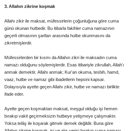
3. Allahın zikrine koşmak
Allahı zikir ile maksat, müfessirlerin çoğunluğuna göre cuma
günü okunan hutbedir. Bu itibarla fakihler cuma namazının
geçerli olmasının şartları arasında hutbe okunmasını da
zikretmişlerdir.
Müfessirlerden bir kısmı da Allahın zikri ile maksadın cuma
namazı olduğunu söylemişlerdir. Esas itibariyle zikrullah, Allah'ı
anmak demektir. Allahı anmak; Kur'an okuma, tesbih, hamd,
vaaz, hutbe ve namaz gibi ibadetlerin hepsini kapsar.
Dolayısıyla ayette geçen Allahı zikir, hutbe ve namazı birlikte
ifade eder.
Ayette geçen koşmaktan maksat, meşgul olduğu işi hemen
bırakıp vakit geçirmeksizin hutbeye yetişmeye çalışmaktır.
Yoksa telâş ile koşarak gitmek demek değildir. Buna göre
Allahın zikrine koşmak, işi ve alış verişi bırakıp cuma namazı