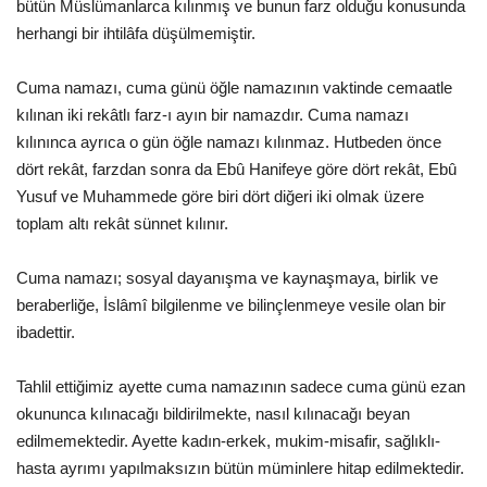
bütün Müslümanlarca kılınmış ve bunun farz olduğu konusunda
herhangi bir ihtilâfa düşülmemiştir.
Cuma namazı, cuma günü öğle namazının vaktinde cemaatle
kılınan iki rekâtlı farz-ı ayın bir namazdır. Cuma namazı
kılınınca ayrıca o gün öğle namazı kılınmaz. Hutbeden önce
dört rekât, farzdan sonra da Ebû Hanifeye göre dört rekât, Ebû
Yusuf ve Muhammede göre biri dört diğeri iki olmak üzere
toplam altı rekât sünnet kılınır.
Cuma namazı; sosyal dayanışma ve kaynaşmaya, birlik ve
beraberliğe, İslâmî bilgilenme ve bilinçlenmeye vesile olan bir
ibadettir.
Tahlil ettiğimiz ayette cuma namazının sadece cuma günü ezan
okununca kılınacağı bildirilmekte, nasıl kılınacağı beyan
edilmemektedir. Ayette kadın-erkek, mukim-misafir, sağlıklı-
hasta ayrımı yapılmaksızın bütün müminlere hitap edilmektedir.