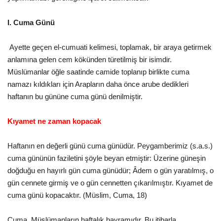
Kültür Sanat
I. Cuma Günü
Ayette geçen el-cumuati kelimesi, toplamak, bir araya getirmek
anlamına gelen cem kökünden türetilmiş bir isimdir.
Müslümanlar öğle saatinde camide toplanıp birlikte cuma
namazı kıldıkları için Arapların daha önce arube dedikleri
haftanın bu gününe cuma günü denilmiştir.
Kıyamet ne zaman kopacak
Haftanın en değerli günü cuma günüdür. Peygamberimiz (s.a.s.)
cuma gününün faziletini şöyle beyan etmiştir: Üzerine güneşin
doğduğu en hayırlı gün cuma günüdür; Âdem o gün yaratılmış, o
gün cennete girmiş ve o gün cennetten çıkarılmıştır. Kıyamet de
cuma günü kopacaktır. (Müslim, Cuma, 18)
Cuma, Müslümanların haftalık bayramıdır. Bu itibarla