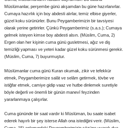
Müslümanlar, perşembe günü akşamdan bu güne hazırlanırlar.
Cumaya hazırlık için boy abdesti alırlar, temiz elbise giyerler,
güzel koku sürünürler. Bunu Peygamberimizin bir tavsiyesi
olarak yerine getirirler. Çünkü Peygamberimiz (s.a.s.); Cumaya
gelmek isteyen kimse boy abdesti alsın. (Müslim, Cuma, 2)
Ergen olan her kişinin cuma günü gusletmesi, ağız ve diş
temizliği yapması ve yeteri kadar güzel koku sürünmesi gerekir.
(Müslim, Cuma, 7) buyurmuştur.
Müslümanlar cuma günü Kuran okumak, zikir ve tefekkür
etmek, Peygamberimize salât ve selâm getirmek, tövbe ve
istiğfar etmek, camiye gidip vaaz ve hutbe dinlemek suretiyle
böyle değerli ve önemli bir günün manevî feyzinden
yararlanmaya çalışırlar.
Cuma gününde bir saat vardır ki Müslüman, bu saate isabet
ederek hayırlı bir şey isterse Allah ona istediğini verir. (Müslim,
Cuma, 15) anlamındaki Peygamberimizin sözüne uyarak dua