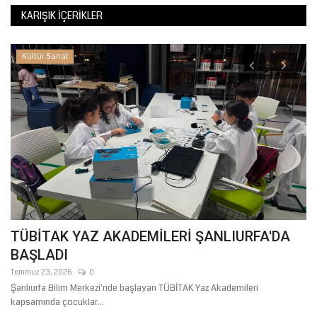
KARIŞIK İÇERIKLER
Kültür Sanat
K
K
Te
TÜBİTAK YAZ AKADEMİLERİ ŞANLIURFA'DA
BAŞLADI
Temmuz 23, 2026
0
ez
Şanlıurfa Bilim Merkezi'nde başlayan TÜBİTAK Yaz Akademileri
kapsamında çocuklar...