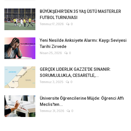
BÜYÜKŞEHİR’DEN 35 YAŞ ÜSTÜ MASTERLER
FUTBOL TURNUVASI
Temmuz 17, 2026
0
Yeni Nesilde Anksiyete Alarmı: Kaygı Seviyesi
Tarihi Zirvede
Nisan 25, 2026
0
GERÇEK LİDERLİK GAZZE’DE SINANIR:
SORUMLULUKLA, CESARETLE,...
Temmuz 3, 2025
0
Üniversite Öğrencilerine Müjde: Öğrenci Affı
Meclis'ten...
Temmuz 31, 2026
0