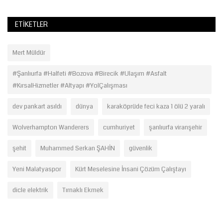
ETIKETLER
Mert Müldür
#Şanlıurfa #Halfeti #Bozova #Birecik #Ulaşım #Asfalt
#KırsalHizmetler #Altyapı #YolÇalışması
dev pankart asıldı
dünya
karaköprüde feci kaza 1 ölü 2 yaralı
Wolverhampton Wanderers
cumhuriyet
şanlıurfa viranşehir
şehit
Muhammed Serkan ŞAHİN
güvenlik
Yeni Malatyaspor
Kürt Meselesine İnsani Çözüm Çalıştayı
dicle elektrik
Tırnaklı Ekmek