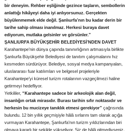
bir deneyim. Rehber eşliğinde gezince taşların, sembollerin
anlattığı hikâyeyi daha iyi anlıyorsunuz. Gerçekten
Kültür Sanat
büyülenmemek elde değil. Şanlıurfa’nın bu kadar derin bir
tarihe sahip olması inanılmaz. Herkesi buraya davet
ediyorum, mutlaka gelsinler ve görsünler.”
ŞANLIURFA BÜYÜKŞEHİR BELEDİYESİ’NDEN DAVET
Karahantepe’nin dünya çapında tanınırlığının artmasıyla birlikte
Şanlıurfa Büyükşehir Belediyesi de tanıtım çalışmalarını hız
kesmeden sürdürüyor. Belediye, sosyal medya kampanyaları,
uluslararası fuar katılımları ve belgesel projeleriyle
Karahantepe’yi küresel turizm rotalarının vazgeçilmezi haline
getirmeyi hedefliyor.
Yetkililer,
“Karahantepe sadece bir arkeolojik alan değil,
insanlığın ortak mirasıdır. Burası tarihin sıfır noktasıdır ve
herkesin bu mucizeye tanıklık etmesi gerekiyor”
çağrısında
bulundu.
12 bin yıllık geçmişiyle hâlâ sırlarını tam olarak açığa
vurmayan Karahantepe, Şanlıurfa’nın turizm yıldızlarından biri
olmaya kararlı bir şekilde yükseliyor. Siz de hâlâ gitmediyseniz,