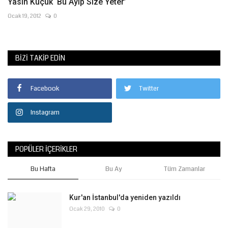
Yasin Küçük ‘Bu Ayıp Size Yeter’
Ocak 19, 2012
0
BIZI TAKIP EDIN
Facebook
Twitter
Instagram
POPÜLER İÇERIKLER
Bu Hafta
Bu Ay
Tüm Zamanlar
Kur'an İstanbul'da yeniden yazıldı
Ocak 29, 2010
0