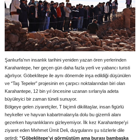
Gündem
Tekno Bilim
Ekonomi
Siyaset
Şanlıurfa’nın insanlık tarihini yeniden yazan ören yerlerinden
Karahantepe, her geçen gün daha fazla yerli ve yabancı turisti
Galeriler
ağırlıyor. Göbeklitepe ile aynı dönemde inşa edildiği düşünülen
ve “Taş Tepeler” projesinin en çarpıcı noktalarından biri olan
Yaşam
Karahantepe, 12 bin yıl öncesine uzanan sırlarıyla adeta
büyüleyici bir zaman tüneli sunuyor.
Künye
Bölgeye gelen ziyaretçiler, T biçimli dikilitaşlar, insan figürlü
heykeller ve hayvan kabartmalarıyla dolu bu gizemli alanı
Sağlık
gezerken hayranlıklarını gizleyemiyor. İlk kez Karahantepe’yi
ziyaret eden Mehmet Ümit Deli, duygularını şu sözlerle dile
İletişim
getirdi:
“Göbeklitepe’yi görmüştüm ama burası bambaşka