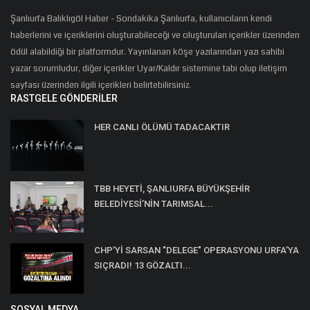
Şanlıurfa Balıklıgöl Haber - Sondakika Şanlıurfa, kullanıcıların kendi
haberlerini ve içeriklerini oluşturabileceği ve oluşturulan içerikler üzerinden
ödül alabildiği bir platformdur. Yayınlanan köşe yazılarından yazı sahibi
yazar sorumludur, diğer içerikler Uyar/Kaldır sistemine tabi olup iletişim
sayfası üzerinden ilgili içerikleri belirtebilirsiniz.
RASTGELE GÖNDERILER
HER CANLI ÖLÜMÜ TADACAKTIR
TBB HEYETİ, ŞANLIURFA BÜYÜKŞEHİR
BELEDİYESİ’NİN TARIMSAL...
CHP’Yİ SARSAN "DELEGE" OPERASYONU URFA’YA
SIÇRADI! 13 GÖZALTI...
SOSYAL MEDYA