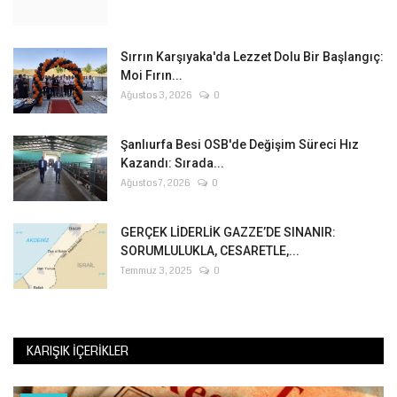
Sırrın Karşıyaka'da Lezzet Dolu Bir Başlangıç:
Moi Fırın...
Ağustos 3, 2026
0
Şanlıurfa Besi OSB'de Değişim Süreci Hız
Kazandı: Sırada...
Ağustos 7, 2026
0
GERÇEK LİDERLİK GAZZE’DE SINANIR:
SORUMLULUKLA, CESARETLE,...
Temmuz 3, 2025
0
KARIŞIK İÇERIKLER