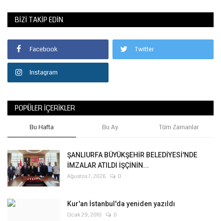
BIZI TAKIP EDIN
Kültür Sanat
Facebook
Twitter
Instagram
POPÜLER İÇERIKLER
Bu Hafta
Bu Ay
Tüm Zamanlar
ŞANLIURFA BÜYÜKŞEHİR BELEDİYESİ'NDE
İMZALAR ATILDI İŞÇİNİN...
Ağustos 7, 2026
0
Kur'an İstanbul'da yeniden yazıldı
Ocak 29, 2010
0