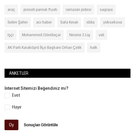
araç
preseli pamuk fiyatı
ramazan pidesi
sagopa
Selim Şahin
acı haber
Safa Kınalı
iddia
yüksekova
işçi
Muhammed Gönülaçar
Nesine 2.Lig
vali
AK Parti Karaköprü İlçe Başkanı Orhan Çelik
halk
ANKETLER
İnternet Sitemizi Beğendiniz mi?
Evet
Hayır
Oy
Sonuçları Görüntüle