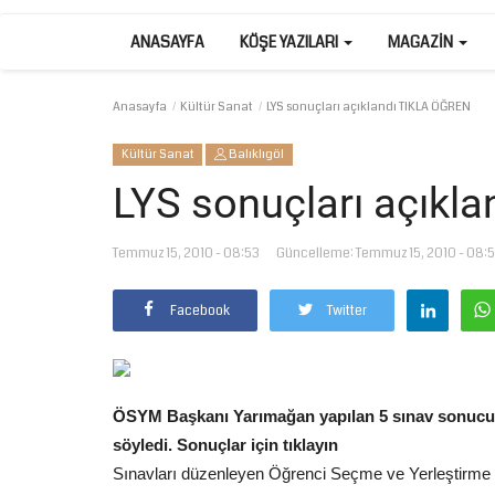
ANASAYFA
KÖŞE YAZILARI
MAGAZIN
Anasayfa
Kültür Sanat
LYS sonuçları açıklandı TIKLA ÖĞREN
Kültür Sanat
Balıklıgöl
LYS sonuçları açıkl
Temmuz 15, 2010 - 08:53
Güncelleme: Temmuz 15, 2010 - 08:
Facebook
Twitter
ÖSYM Başkanı Yarımağan yapılan 5 sınav sonucund
söyledi. Sonuçlar için tıklayın
Sınavları düzenleyen Öğrenci Seçme ve Yerleştirm