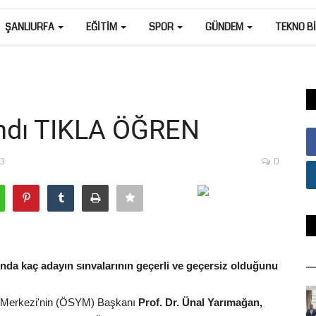
ŞANLIURFA
EĞITIM
SPOR
GÜNDEM
TEKNO B
andı TIKLA ÖĞREN
53
0
a kaç adayın sınvalarının geçerli ve geçersiz olduğunu
e Merkezi'nin (ÖSYM) Başkanı
Prof. Dr. Ünal Yarımağan,