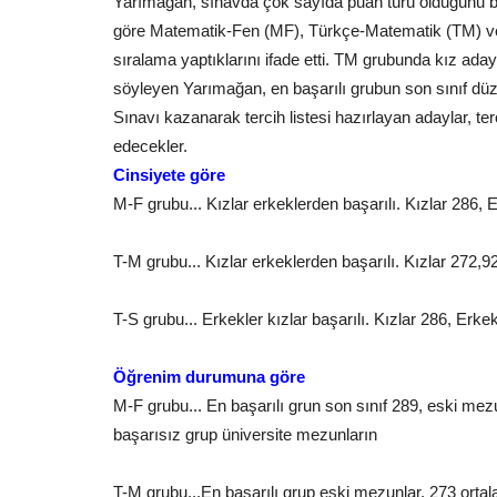
Yarımağan, sınavda çok sayıda puan türü olduğunu bel
göre Matematik-Fen (MF), Türkçe-Matematik (TM) v
sıralama yaptıklarını ifade etti. TM grubunda kız ada
söyleyen Yarımağan, en başarılı grubun son sınıf düze
Sınavı kazanarak tercih listesi hazırlayan adaylar, t
edecekler.
Kültür Sanat
Cinsiyete göre
M-F grubu... Kızlar erkeklerden başarılı. Kızlar 286, E
T-M grubu... Kızlar erkeklerden başarılı. Kızlar 272,9
T-S grubu... Erkekler kızlar başarılı. Kızlar 286, Erke
Öğrenim durumuna göre
Gelişim Koleji’nde Birlik ve Bera
M-F grubu... En başarılı grun son sınıf 289, eski mez
Günü: 8. Geleneksel...
başarısız grup üniversite mezunların
Temmuz 2, 2026
0
Gelişim Koleji’nin gelenekselleşen aşure günü, yoğ
T-M grubu...En başarılı grup eski mezunlar. 273 ortala