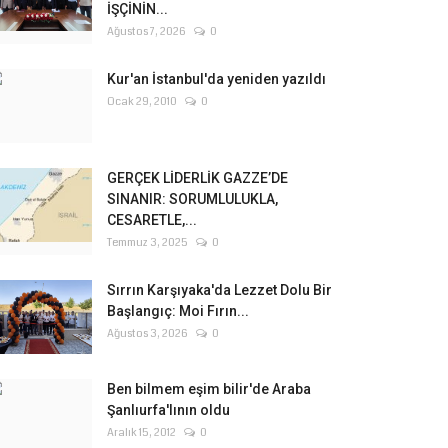
İŞÇİNİN...
Ağustos 7, 2026
0
Kur'an İstanbul'da yeniden yazıldı
Ocak 29, 2010
0
GERÇEK LİDERLİK GAZZE’DE
SINANIR: SORUMLULUKLA,
CESARETLE,...
Temmuz 3, 2025
0
Sırrın Karşıyaka'da Lezzet Dolu Bir
Başlangıç: Moi Fırın...
Ağustos 3, 2026
0
Ben bilmem eşim bilir'de Araba
Şanlıurfa'lının oldu
Aralık 15, 2012
0