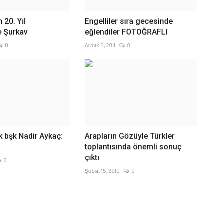
 20. Yıl
Engelliler sıra gecesinde
 Şurkav
eğlendiler FOTOĞRAFLI
0
Aralık 6, 2011
0
k bşk Nadir Aykaç:
Arapların Gözüyle Türkler
toplantısında önemli sonuç
çıktı
0
Şubat 15, 2010
0