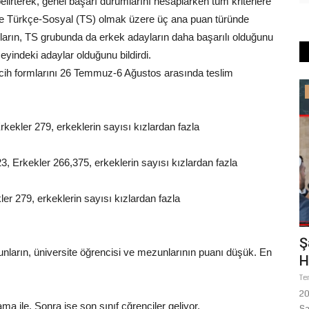
irterek, genel başarı durumlarını hesaplarken tüm kriterlere
e Türkçe-Sosyal (TS) olmak üzere üç ana puan türünde
yların, TS grubunda da erkek adayların daha başarılı olduğunu
yindeki adaylar olduğunu bildirdi.
ercih formlarını 26 Temmuz-6 Ağustos arasında teslim
Eğitim
rkekler 279, erkeklerin sayısı kızlardan fazla
23, Erkekler 266,375, erkeklerin sayısı kızlardan fazla
kler 279, erkeklerin sayısı kızlardan fazla
berlik
Şanlıurfa'da Mesleki Eğitim ve Eğitim
Ş
unların, üniversite öğrencisi ve mezunlarının puanı düşük. En
Altyapısına Büyük...
H
Haziran 29, 2026
0
Te
un katılım ve
Şanlıurfa Valisi Hasan Şıldak, il genelinde mesleki eğitimin
20
ma ile. Sonra ise son sınıf çğrenciler geliyor.