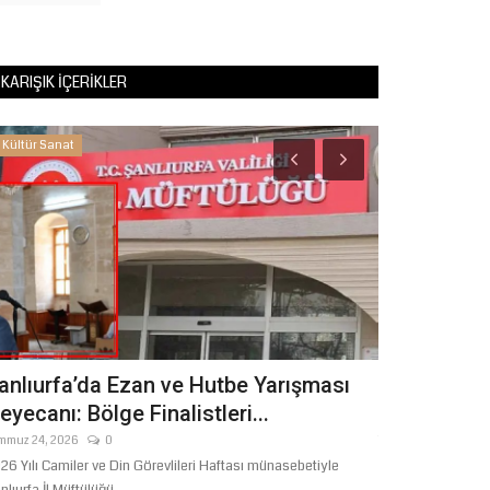
KARIŞIK İÇERIKLER
Kültür Sanat
Kültür Sanat
anlıurfa’da Ezan ve Hutbe Yarışması
Şanlıurfa 
eyecanı: Bölge Finalistleri...
"Urfa’da Bir
mmuz 24, 2026
0
Temmuz 14, 2026
26 Yılı Camiler ve Din Görevlileri Haftası münasebetiyle
Yaz aylarında hav