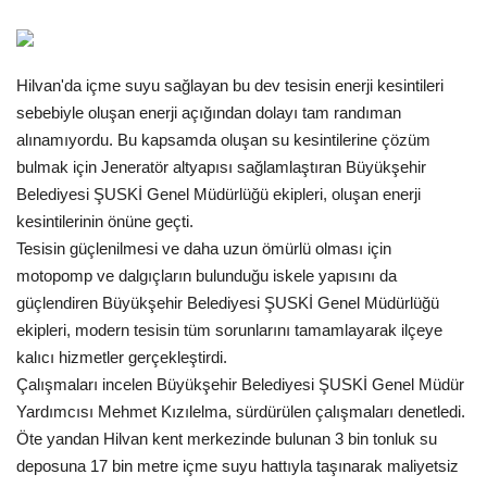
Gündem
Hilvan'da içme suyu sağlayan bu dev tesisin enerji kesintileri
Tekno Bilim
sebebiyle oluşan enerji açığından dolayı tam randıman
alınamıyordu. Bu kapsamda oluşan su kesintilerine çözüm
Ekonomi
bulmak için Jeneratör altyapısı sağlamlaştıran Büyükşehir
Belediyesi ŞUSKİ Genel Müdürlüğü ekipleri, oluşan enerji
Galeriler
kesintilerinin önüne geçti.
Tesisin güçlenilmesi ve daha uzun ömürlü olması için
Siyaset
motopomp ve dalgıçların bulunduğu iskele yapısını da
güçlendiren Büyükşehir Belediyesi ŞUSKİ Genel Müdürlüğü
Künye
ekipleri, modern tesisin tüm sorunlarını tamamlayarak ilçeye
kalıcı hizmetler gerçekleştirdi.
Yaşam
Çalışmaları incelen Büyükşehir Belediyesi ŞUSKİ Genel Müdür
Yardımcısı Mehmet Kızılelma, sürdürülen çalışmaları denetledi.
Sağlık
Öte yandan Hilvan kent merkezinde bulunan 3 bin tonluk su
deposuna 17 bin metre içme suyu hattıyla taşınarak maliyetsiz
İletişim