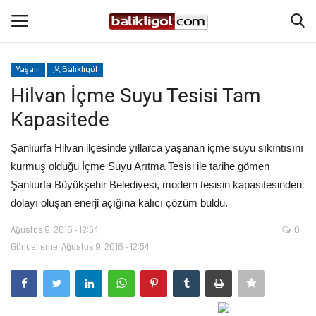
Yaşam
Balıklıgöl
Giriş Yap
Kaydol
Hilvan İçme Suyu Tesisi Tam
Kapasitede
Anasayfa
Şanlıurfa Hilvan ilçesinde yıllarca yaşanan içme suyu sıkıntısını
Köşe Yazıları
kurmuş olduğu İçme Suyu Arıtma Tesisi ile tarihe gömen
Şanlıurfa Büyükşehir Belediyesi, modern tesisin kapasitesinden
Şanlıurfa
dolayı oluşan enerji açığına kalıcı çözüm buldu.
Ağustos 9, 2016 - 12:54
0
Eğitim
Güncelleme: Ağustos 9, 2016 - 12:54
Magazin
Spor