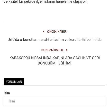
ve kaliteli bir şekilde ilçe halkının hanelerine ulaşıyor.
Kültür Sanat
ÖNCEKI HABER
Urfa'da o konutların anahtar teslim ve kura tarihi belli oldu
SONRAKI HABER
KARAKÖPRÜ KIRSALINDA KADINLARA SAĞLIK VE GERİ
DÖNÜŞÜM EĞİTİMİ
YORUMLAR
İsim