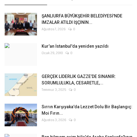
ŞANLIURFA BÜYÜKŞEHİR BELEDİYESİ'NDE
İMZALAR ATILDI İŞÇİNİN...
Ağustos 7, 2026
0
Kur'an İstanbul'da yeniden yazıldı
Ocak 29, 2010
0
GERÇEK LİDERLİK GAZZE’DE SINANIR:
SORUMLULUKLA, CESARETLE,...
Temmuz 3, 2025
0
Sırrın Karşıyaka'da Lezzet Dolu Bir Başlangıç:
Moi Fırın...
Ağustos 3, 2026
0